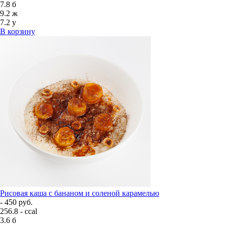
7.8
б
9.2
ж
7.2
у
В корзину
Рисовая каша с бананом и соленой карамелью
- 450 руб.
256.8 - ccal
3.6
б