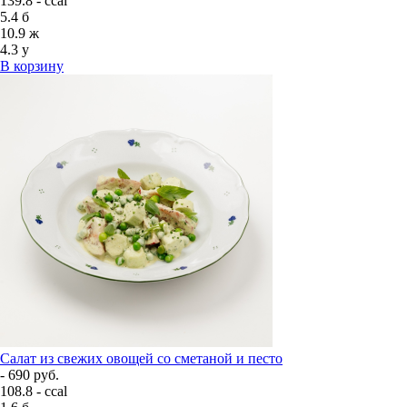
139.8 - ccal
5.4
б
10.9
ж
4.3
у
В корзину
Салат из свежих овощей со сметаной и песто
- 690 руб.
108.8 - ccal