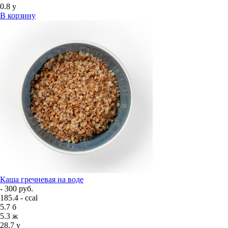
0.8
у
В корзину
Каша гречневая на воде
- 300 руб.
185.4 - ccal
5.7
б
5.3
ж
28.7
у