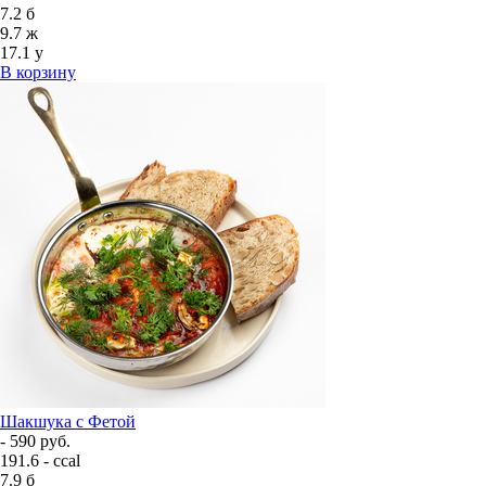
7.2
б
9.7
ж
17.1
у
В корзину
Шакшука с Фетой
- 590 руб.
191.6 - ccal
7.9
б