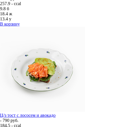
257.9 - ccal
9.8
б
18.4
ж
13.4
у
В корзину
Ц/з тост с лососем и авокадо
- 790 руб.
184.5 - ccal