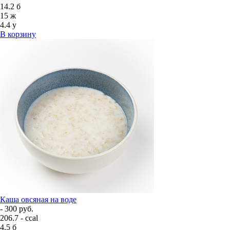
14.2
б
15
ж
4.4
у
В корзину
Каша овсяная на воде
- 300 руб.
206.7 - ccal
4.5
б