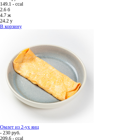
149.1 - ccal
2.6
б
4.7
ж
24.2
у
В корзину
Омлет из 2-ух яиц
- 230 руб.
209.6 - ccal