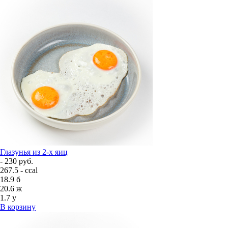
Глазунья из 2-х яиц
- 230 руб.
267.5 - ccal
18.9
б
20.6
ж
1.7
у
В корзину