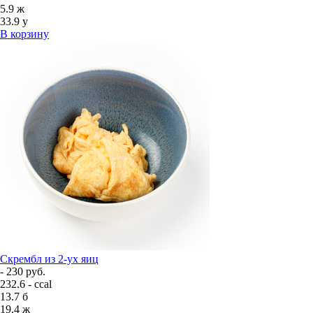
5.9
ж
33.9
у
В корзину
Скрембл из 2-ух яиц
- 230 руб.
232.6 - ccal
13.7
б
19.4
ж