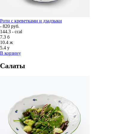
Роти с креветками и дзадзыки
- 820 руб.
144.3 - ccal
7.3
б
10.4
ж
5.4
у
В корзину
Салаты