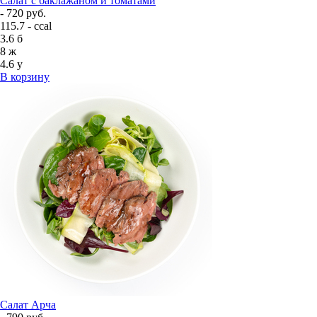
Салат с баклажаном и томатами
- 720 руб.
115.7 - ccal
3.6
б
8
ж
4.6
у
В корзину
Салат Арча