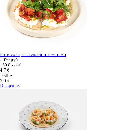
Роти со страчателлой и томатами
- 670 руб.
139.8 - ccal
4.7
б
10.8
ж
5.9
у
В корзину