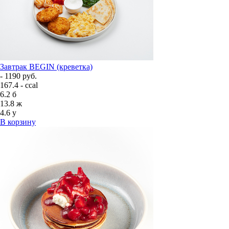
Завтрак BEGIN (креветка)
- 1190 руб.
167.4 - ccal
6.2
б
13.8
ж
4.6
у
В корзину