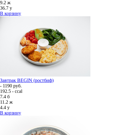
9.2
ж
36.7
у
В корзину
Завтрак BEGIN (ростбиф)
- 1190 руб.
192.5 - ccal
7.4
б
11.2
ж
4.4
у
В корзину