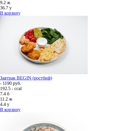
9.2
ж
36.7
у
В корзину
Завтрак BEGIN (ростбиф)
- 1190 руб.
192.5 - ccal
7.4
б
11.2
ж
4.4
у
В корзину