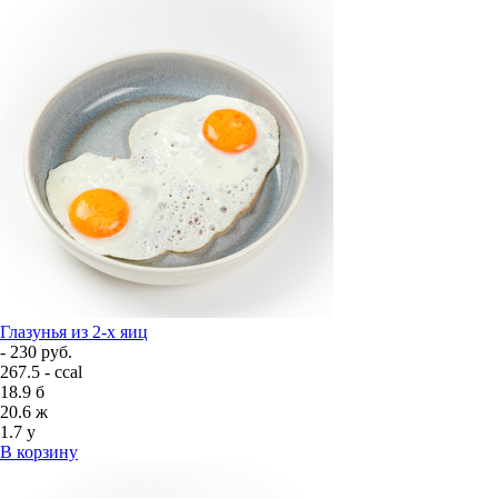
Глазунья из 2-х яиц
- 230 руб.
267.5 - ccal
18.9
б
20.6
ж
1.7
у
В корзину