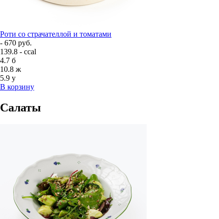
Роти со страчателлой и томатами
- 670 руб.
139.8 - ccal
4.7
б
10.8
ж
5.9
у
В корзину
Салаты