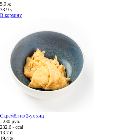
5.9
ж
33.9
у
В корзину
Скрембл из 2-ух яиц
- 230 руб.
232.6 - ccal
13.7
б
19.4
ж