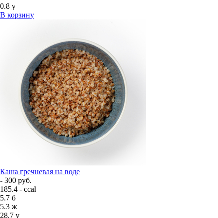
0.8
у
В корзину
Каша гречневая на воде
- 300 руб.
185.4 - ccal
5.7
б
5.3
ж
28.7
у