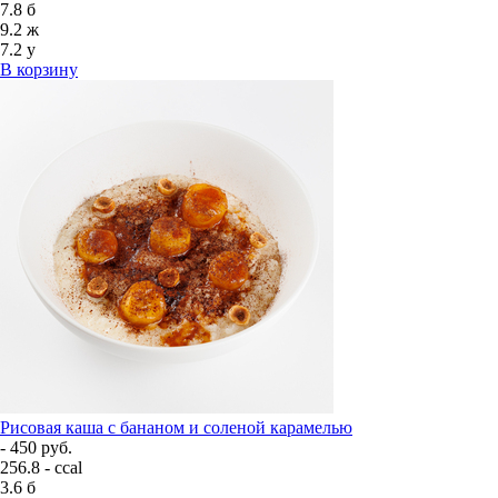
7.8
б
9.2
ж
7.2
у
В корзину
Рисовая каша с бананом и соленой карамелью
- 450 руб.
256.8 - ccal
3.6
б