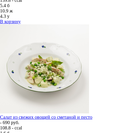
139.8 - ccal
5.4
б
10.9
ж
4.3
у
В корзину
Салат из свежих овощей со сметаной и песто
- 690 руб.
108.8 - ccal