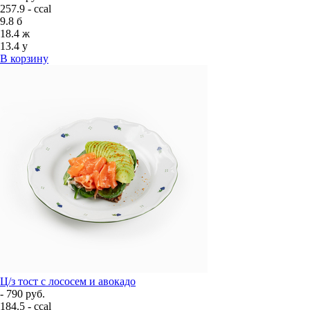
257.9 - ccal
9.8
б
18.4
ж
13.4
у
В корзину
Ц/з тост с лососем и авокадо
- 790 руб.
184.5 - ccal