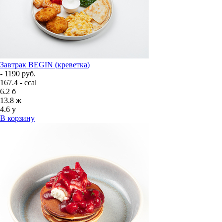
Завтрак BEGIN (креветка)
- 1190 руб.
167.4 - ccal
6.2
б
13.8
ж
4.6
у
В корзину