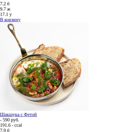
7.2
б
9.7
ж
17.1
у
В корзину
Шакшука с Фетой
- 590 руб.
191.6 - ccal
7.9
б