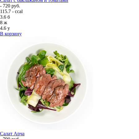
Салат с баклажаном и томатами
- 720 руб.
115.7 - ccal
3.6
б
8
ж
4.6
у
В корзину
Салат Арча