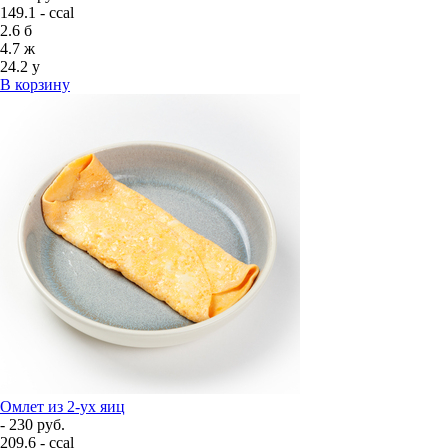
149.1 - ccal
2.6
б
4.7
ж
24.2
у
В корзину
Омлет из 2-ух яиц
- 230 руб.
209.6 - ccal