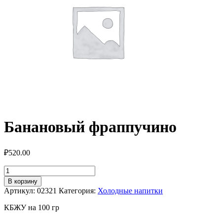
Банановый фраппучино
₽
520.00
Количество
товара
В корзину
Банановый
Артикул:
02321
Категория:
Холодные напитки
фраппучино
КБЖУ на 100 гр