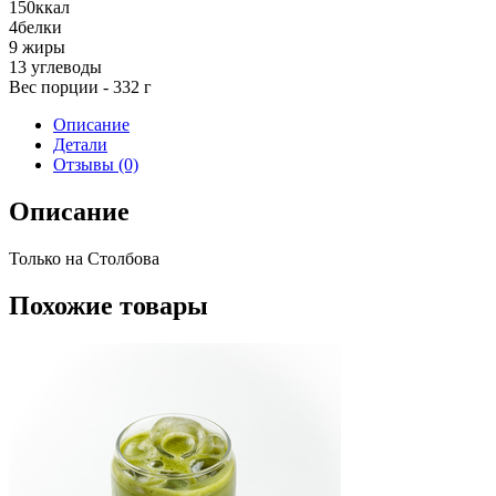
150
ккал
4
белки
9
жиры
13
углеводы
Вес порции - 332 г
Описание
Детали
Отзывы (0)
Описание
Только на Столбова
Похожие товары