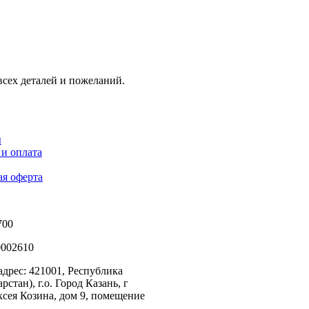
всех деталей и пожеланий.
ы
 и оплата
я оферта
700
0002610
дрес: 421001, Республика
рстан), г.о. Город Казань, г
ксея Козина, дом 9, помещение