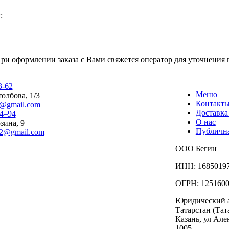
:
При оформлении заказа с Вами свяжется оператор для уточнения 
3-62
Меню
олбова, 1/3
Контакт
n@gmail.com
Доставка
74‒94
О нас
зина, 9
Публична
n2@gmail.com
ООО Бегин
ИНН: 1685019
ОГРН: 125160
Юридический а
Татарстан (Тата
Казань, ул Але
1005