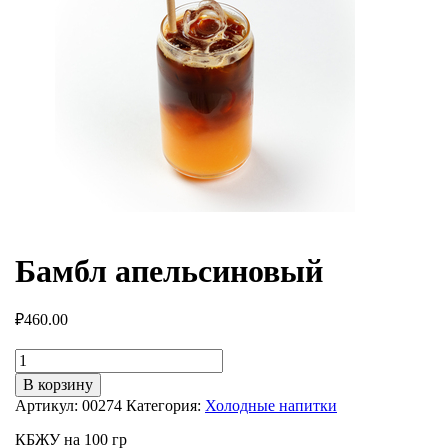
Бамбл апельсиновый
₽
460.00
Количество
товара
В корзину
Бамбл
Артикул:
00274
Категория:
Холодные напитки
апельсиновый
КБЖУ на 100 гр