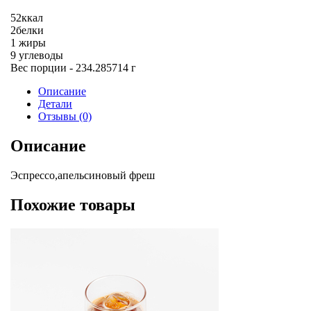
52
ккал
2
белки
1
жиры
9
углеводы
Вес порции - 234.285714 г
Описание
Детали
Отзывы (0)
Описание
Эспрессо,апельсиновый фреш
Похожие товары