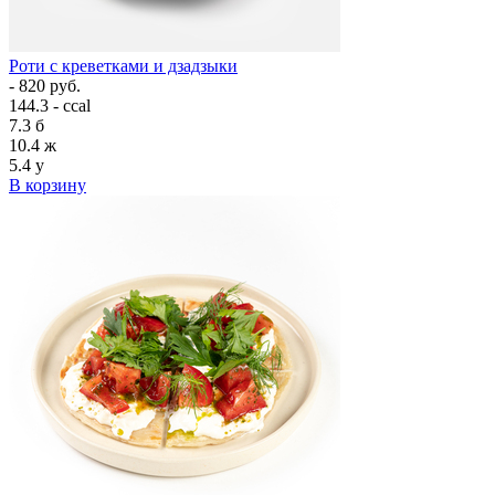
Роти с креветками и дзадзыки
- 820 руб.
144.3 - ccal
7.3
б
10.4
ж
5.4
у
В корзину