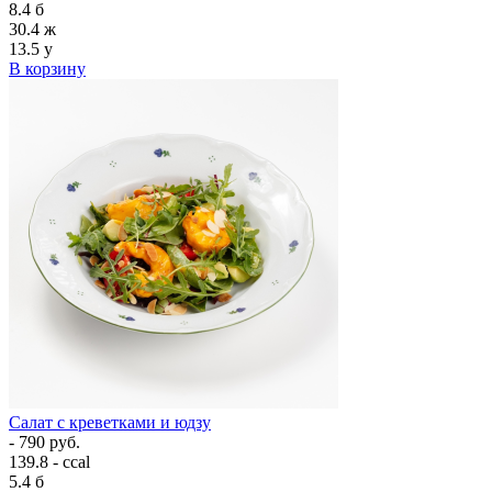
8.4
б
30.4
ж
13.5
у
В корзину
Салат с креветками и юдзу
- 790 руб.
139.8 - ccal
5.4
б