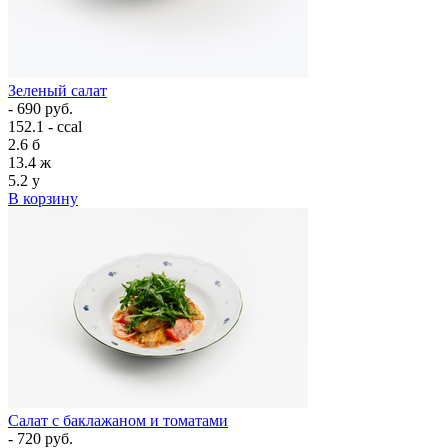
Зеленый салат
- 690 руб.
152.1 - ccal
2.6
б
13.4
ж
5.2
у
В корзину
Салат с баклажаном и томатами
- 720 руб.