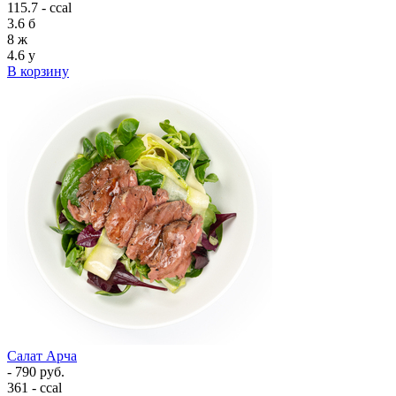
115.7 - ccal
3.6
б
8
ж
4.6
у
В корзину
Салат Арча
- 790 руб.
361 - ccal