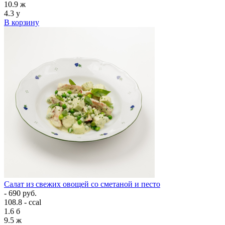
10.9
ж
4.3
у
В корзину
Салат из свежих овощей со сметаной и песто
- 690 руб.
108.8 - ccal
1.6
б
9.5
ж