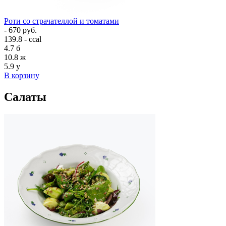
Роти со страчателлой и томатами
- 670 руб.
139.8 - ccal
4.7
б
10.8
ж
5.9
у
В корзину
Салаты