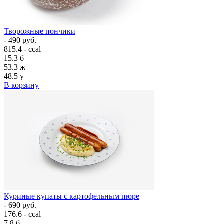
Творожные пончики
- 490 руб.
815.4 - ccal
15.3
б
53.3
ж
48.5
у
В корзину
Куриные купаты с картофельным пюре
- 690 руб.
176.6 - ccal
7.8
б