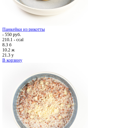
Панкейки из рикотты
- 550 руб.
210.1 - ccal
8.3
б
10.2
ж
21.3
у
В корзину