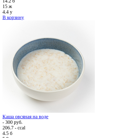
14.2
б
15
ж
4.4
у
В корзину
Каша овсяная на воде
- 300 руб.
206.7 - ccal
4.5
б