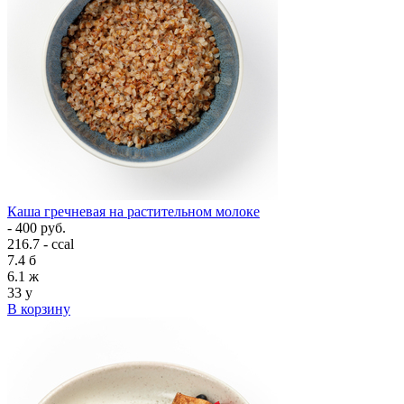
Каша гречневая на растительном молоке
- 400 руб.
216.7 - ccal
7.4
б
6.1
ж
33
у
В корзину