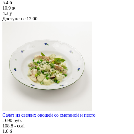
5.4
б
10.9
ж
4.3
у
Доступен с 12:00
Салат из свежих овощей со сметаной и песто
- 690 руб.
108.8 - ccal
1.6
б