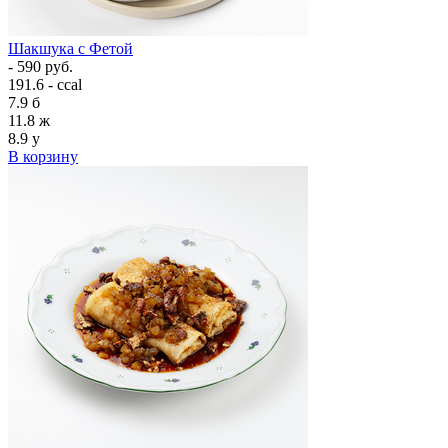
Шакшука с Фетой
- 590 руб.
191.6 - ccal
7.9
б
11.8
ж
8.9
у
В корзину