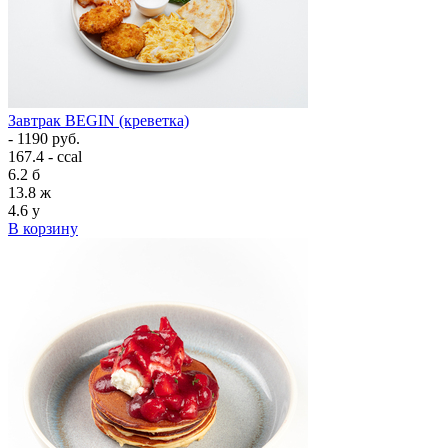
Завтрак BEGIN (креветка)
- 1190 руб.
167.4 - ccal
6.2
б
13.8
ж
4.6
у
В корзину