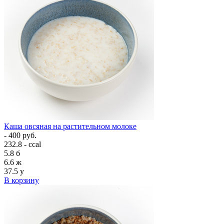
Каша овсяная на растительном молоке
- 400 руб.
232.8 - ccal
5.8
б
6.6
ж
37.5
у
В корзину