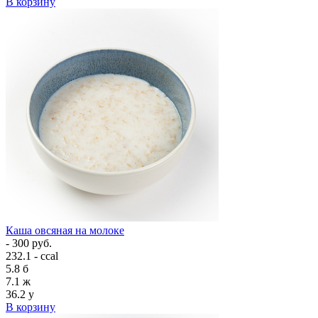
В корзину
Каша овсяная на молоке
- 300 руб.
232.1 - ccal
5.8
б
7.1
ж
36.2
у
В корзину