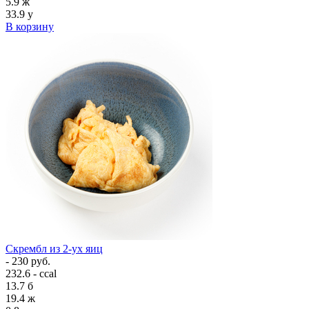
5.9
ж
33.9
у
В корзину
Скрембл из 2-ух яиц
- 230 руб.
232.6 - ccal
13.7
б
19.4
ж