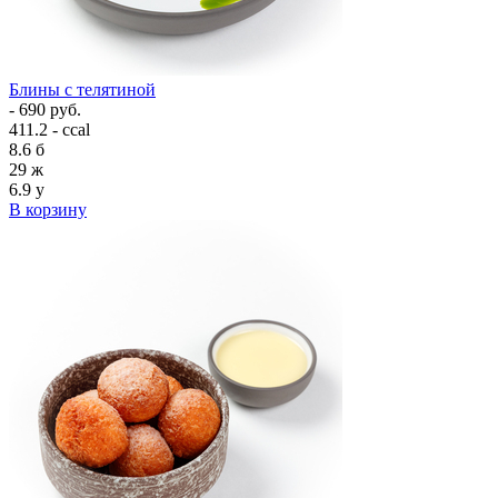
Блины с телятиной
- 690 руб.
411.2 - ccal
8.6
б
29
ж
6.9
у
В корзину