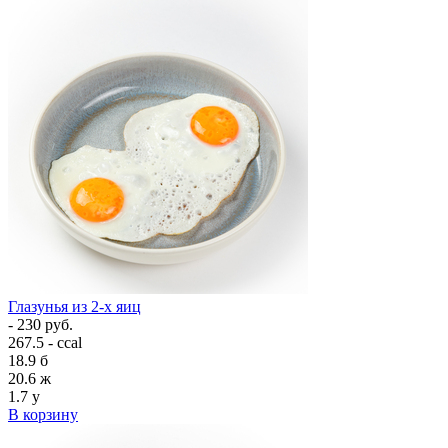
Глазунья из 2-х яиц
- 230 руб.
267.5 - ccal
18.9
б
20.6
ж
1.7
у
В корзину