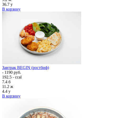
36.7
у
В корзину
Завтрак BEGIN (ростбиф)
- 1190 руб.
192.5 - ccal
7.4
б
11.2
ж
4.4
у
В корзину