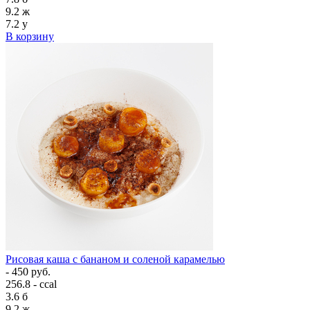
9.2
ж
7.2
у
В корзину
Рисовая каша с бананом и соленой карамелью
- 450 руб.
256.8 - ccal
3.6
б
9.2
ж