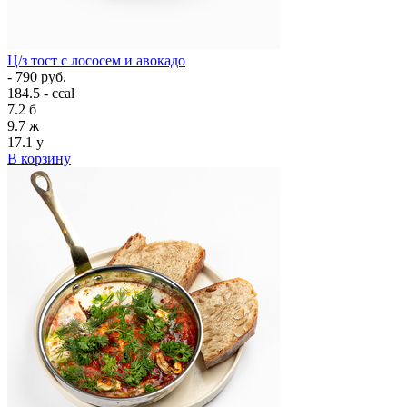
Ц/з тост с лососем и авокадо
- 790 руб.
184.5 - ccal
7.2
б
9.7
ж
17.1
у
В корзину