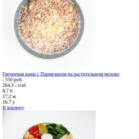
Гречневая каша с Пармезаном на растительном молоке
- 550 руб.
264.3 - ccal
8.7
б
17.2
ж
16.7
у
В корзину