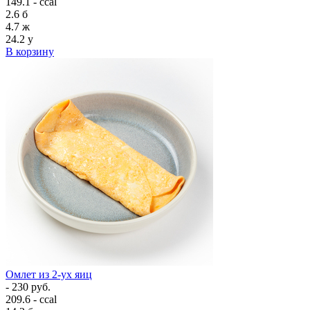
149.1 - ccal
2.6
б
4.7
ж
24.2
у
В корзину
Омлет из 2-ух яиц
- 230 руб.
209.6 - ccal