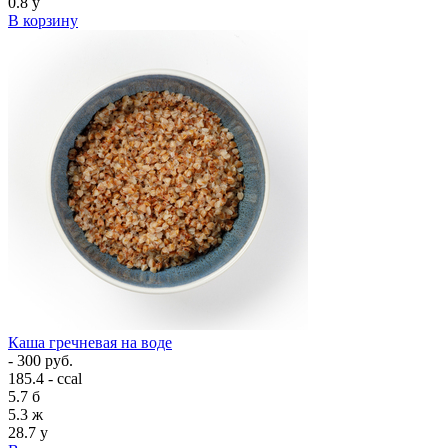
0.8
у
В корзину
Каша гречневая на воде
- 300 руб.
185.4 - ccal
5.7
б
5.3
ж
28.7
у