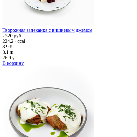
Творожная запеканка с вишневым джемом
- 520 руб.
224.2 - ccal
8.9
б
8.1
ж
26.9
у
В корзину