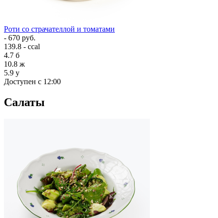
Роти со страчателлой и томатами
- 670 руб.
139.8 - ccal
4.7
б
10.8
ж
5.9
у
Доступен с 12:00
Салаты