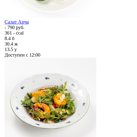
Салат Арча
- 790 руб.
361 - ccal
8.4
б
30.4
ж
13.5
у
Доступен с 12:00