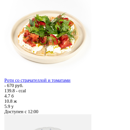
Роти со страчателлой и томатами
- 670 руб.
139.8 - ccal
4.7
б
10.8
ж
5.9
у
Доступен с 12:00