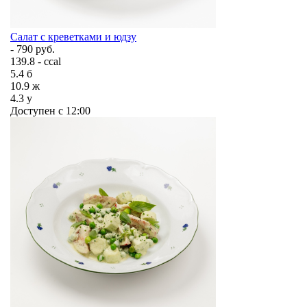
Салат с креветками и юдзу
- 790 руб.
139.8 - ccal
5.4
б
10.9
ж
4.3
у
Доступен с 12:00