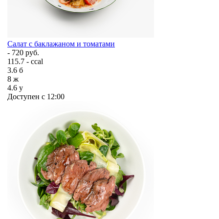
Салат с баклажаном и томатами
- 720 руб.
115.7 - ccal
3.6
б
8
ж
4.6
у
Доступен с 12:00