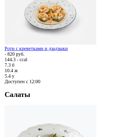
Роти с креветками и дзадзыки
- 820 руб.
144.3 - ccal
7.3
б
10.4
ж
5.4
у
Доступен с 12:00
Салаты