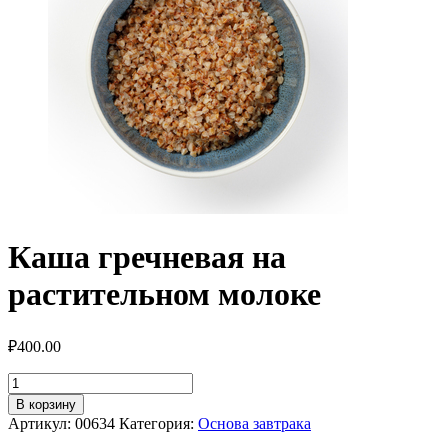
Каша гречневая на
растительном молоке
₽
400.00
Количество
товара
В корзину
Каша
Артикул:
00634
Категория:
Основа завтрака
гречневая