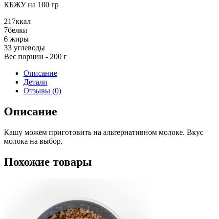
на
КБЖУ на 100 гр
растительном
молоке
217
ккал
7
белки
6
жиры
33
углеводы
Вес порции - 200 г
Описание
Детали
Отзывы (0)
Описание
Кашу можем приготовить на альтернативном молоке. Вкус
молока на выбор.
Похожие товары