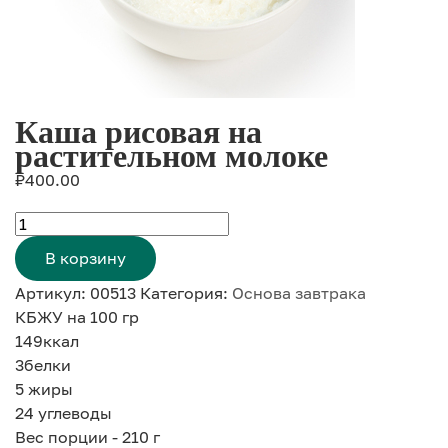
Каша рисовая на
растительном молоке
₽
400.00
Количество
товара
В корзину
Каша
Артикул:
00513
Категория:
Основа завтрака
рисовая
КБЖУ на 100 гр
на
149
ккал
растительном
3
белки
молоке
5
жиры
24
углеводы
Вес порции - 210 г