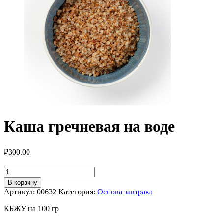
Каша гречневая на воде
₽
300.00
Количество
товара
В корзину
Каша
Артикул:
00632
Категория:
Основа завтрака
гречневая
на
КБЖУ на 100 гр
воде