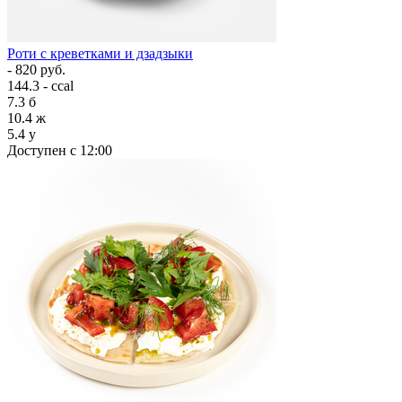
Роти с креветками и дзадзыки
- 820 руб.
144.3 - ccal
7.3
б
10.4
ж
5.4
у
Доступен с 12:00