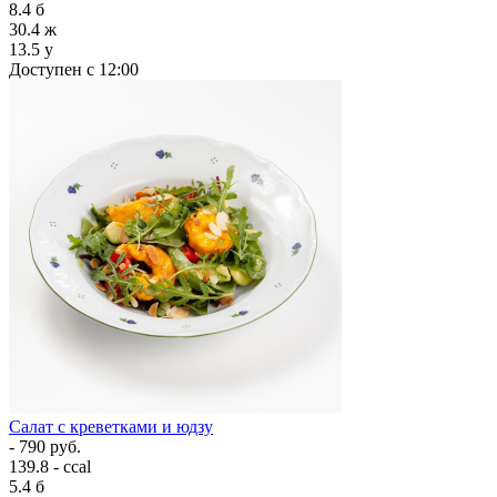
8.4
б
30.4
ж
13.5
у
Доступен с 12:00
Салат с креветками и юдзу
- 790 руб.
139.8 - ccal
5.4
б