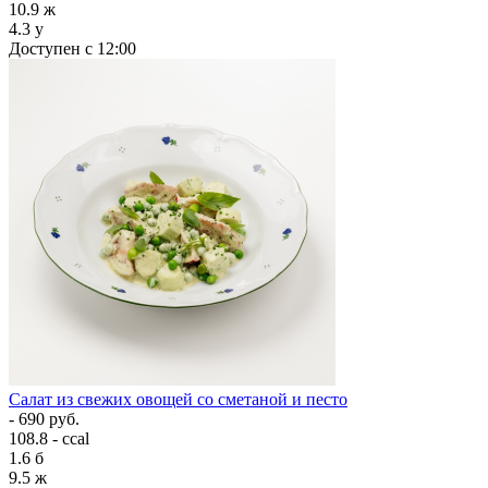
10.9
ж
4.3
у
Доступен с 12:00
Салат из свежих овощей со сметаной и песто
- 690 руб.
108.8 - ccal
1.6
б
9.5
ж