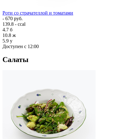
Роти со страчателлой и томатами
- 670 руб.
139.8 - ccal
4.7
б
10.8
ж
5.9
у
Доступен с 12:00
Салаты