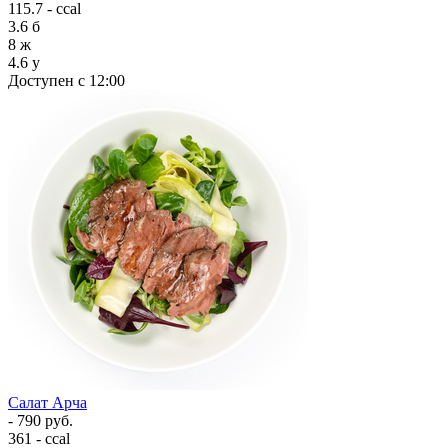
115.7 - ccal
3.6
б
8
ж
4.6
у
Доступен с 12:00
Салат Арча
- 790 руб.
361 - ccal