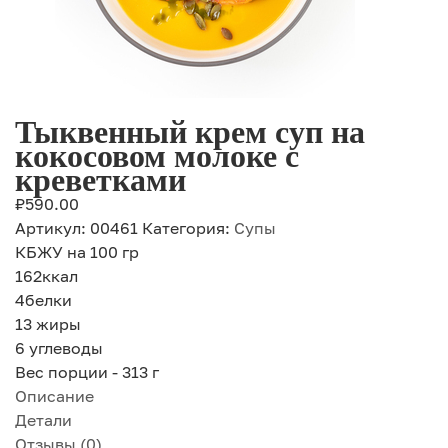
Тыквенный крем суп на
кокосовом молоке с
креветками
₽
590.00
Артикул:
00461
Категория:
Супы
КБЖУ на 100 гр
162
ккал
4
белки
13
жиры
6
углеводы
Вес порции - 313 г
Описание
Детали
Отзывы (0)