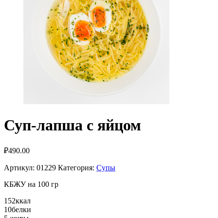
Суп-лапша с яйцом
₽
490.00
Артикул:
01229
Категория:
Супы
КБЖУ на 100 гр
152
ккал
10
белки