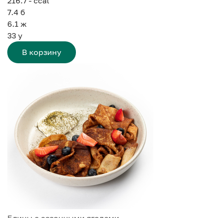
216.7 - ccal
7.4
б
6.1
ж
33
у
В корзину
Блины с сезонными ягодами