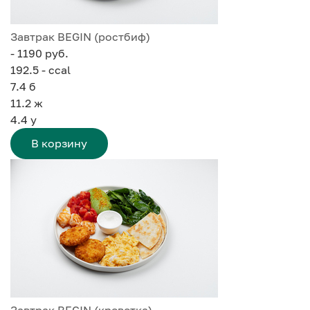
Завтрак BEGIN (ростбиф)
- 1190 руб.
192.5 - ccal
7.4
б
11.2
ж
4.4
у
В корзину
Завтрак BEGIN (креветка)