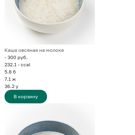
Каша овсяная на молоке
- 300 руб.
232.1 - ccal
5.8
б
7.1
ж
36.2
у
В корзину