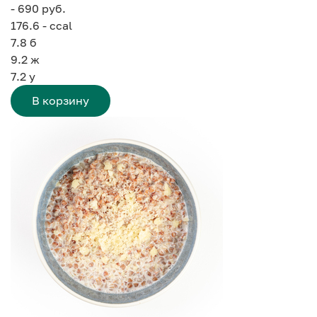
- 690 руб.
176.6 - ccal
7.8
б
9.2
ж
7.2
у
В корзину