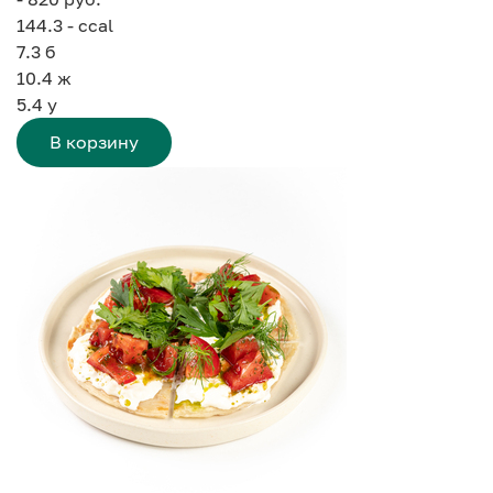
144.3 - ccal
7.3
б
10.4
ж
5.4
у
В корзину