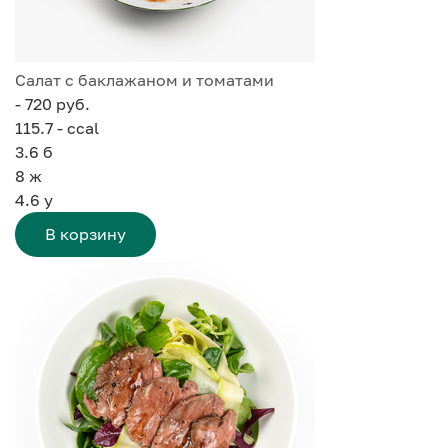
Салат с баклажаном и томатами
- 720 руб.
115.7 - ccal
3.6
б
8
ж
4.6
у
В корзину