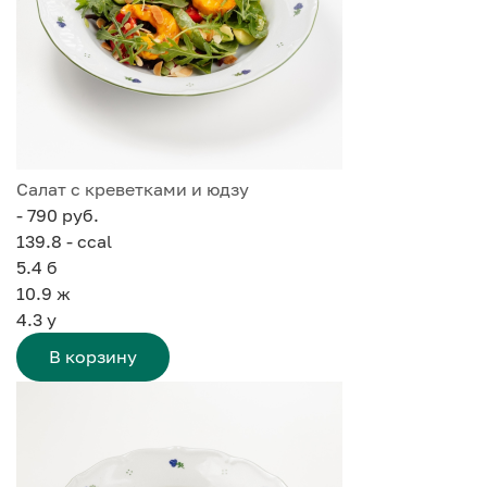
Салат с креветками и юдзу
- 790 руб.
139.8 - ccal
5.4
б
10.9
ж
4.3
у
В корзину