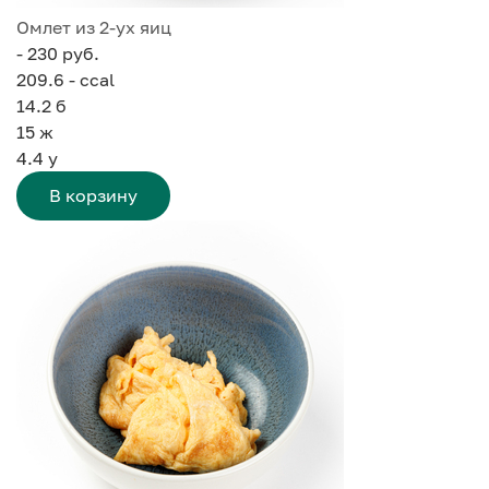
Омлет из 2-ух яиц
- 230 руб.
209.6 - ccal
14.2
б
15
ж
4.4
у
В корзину