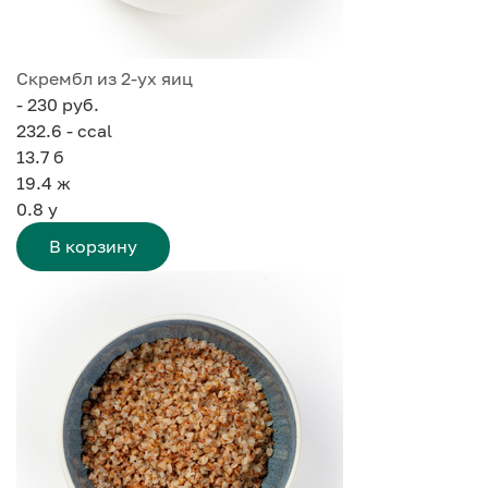
Скрембл из 2-ух яиц
- 230 руб.
232.6 - ccal
13.7
б
19.4
ж
0.8
у
В корзину