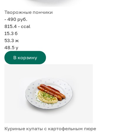
Творожные пончики
- 490 руб.
815.4 - ccal
15.3
б
53.3
ж
48.5
у
В корзину
Куриные купаты с картофельным пюре