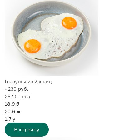
Глазунья из 2-х яиц
- 230 руб.
267.5 - ccal
18.9
б
20.6
ж
1.7
у
В корзину