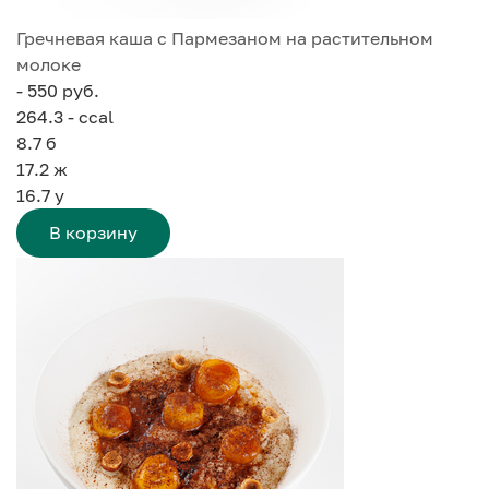
Гречневая каша с Пармезаном на растительном
молоке
- 550 руб.
264.3 - ccal
8.7
б
17.2
ж
16.7
у
В корзину