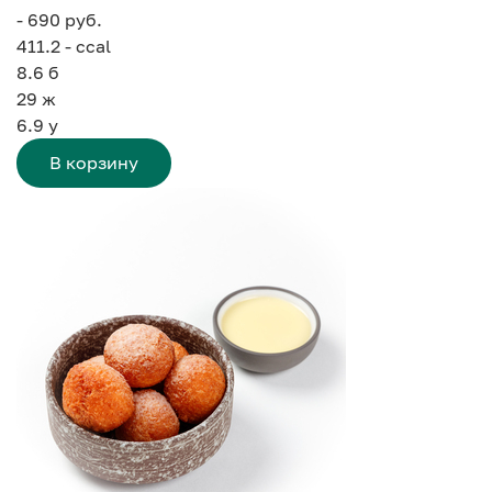
- 690 руб.
411.2 - ccal
8.6
б
29
ж
6.9
у
В корзину