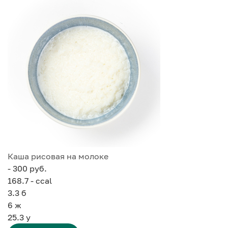
Каша рисовая на молоке
- 300 руб.
168.7 - ccal
3.3
б
6
ж
25.3
у