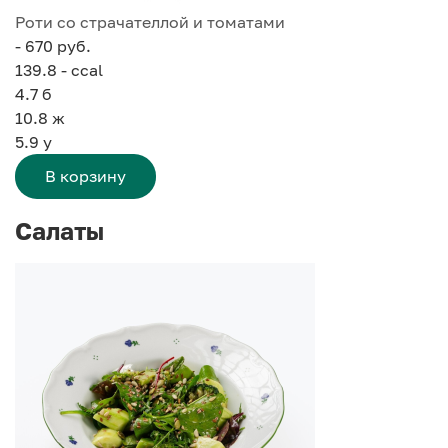
Роти со страчателлой и томатами
- 670 руб.
139.8 - ccal
4.7
б
10.8
ж
5.9
у
В корзину
Салаты