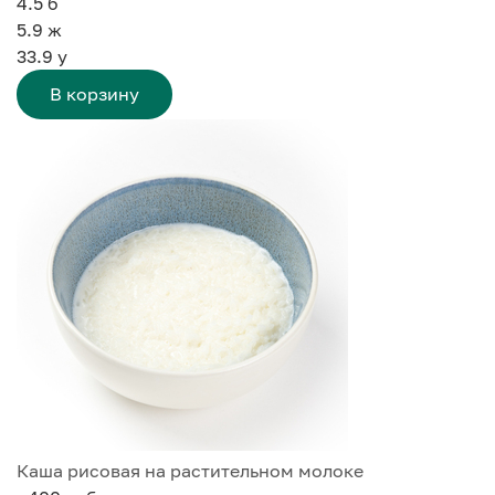
4.5
б
5.9
ж
33.9
у
В корзину
Каша рисовая на растительном молоке