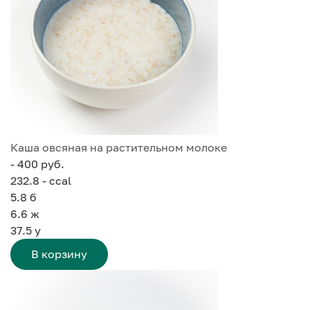
Каша овсяная на растительном молоке
- 400 руб.
232.8 - ccal
5.8
б
6.6
ж
37.5
у
В корзину