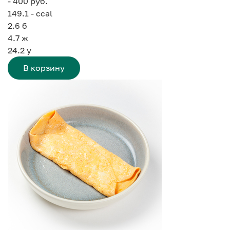
- 400 руб.
149.1 - ccal
2.6
б
4.7
ж
24.2
у
В корзину