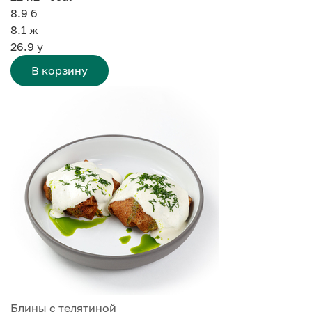
8.9
б
8.1
ж
26.9
у
В корзину
Блины с телятиной