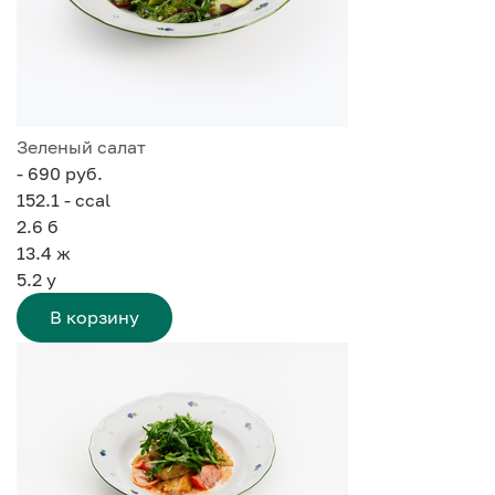
Зеленый салат
- 690 руб.
152.1 - ccal
2.6
б
13.4
ж
5.2
у
В корзину