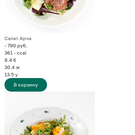
Салат Арча
- 790 руб.
361 - ccal
8.4
б
30.4
ж
13.5
у
В корзину