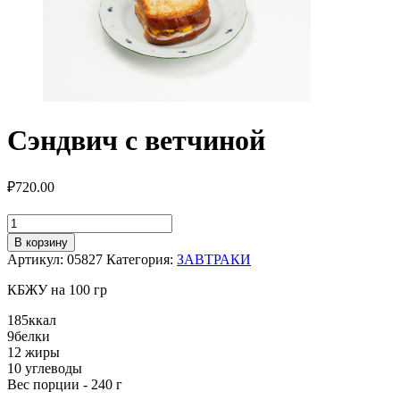
Сэндвич с ветчиной
₽
720.00
Количество
товара
В корзину
Сэндвич
Артикул:
05827
Категория:
ЗАВТРАКИ
с
ветчиной
КБЖУ на 100 гр
185
ккал
9
белки
12
жиры
10
углеводы
Вес порции - 240 г