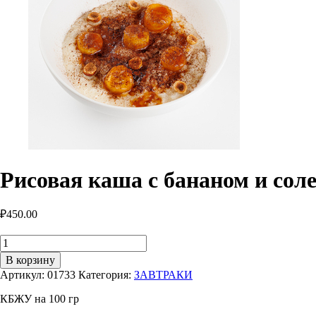
Рисовая каша с бананом и сол
₽
450.00
Количество
товара
В корзину
Рисовая
Артикул:
01733
Категория:
ЗАВТРАКИ
каша
с
КБЖУ на 100 гр
бананом