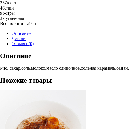
и
257
ккал
соленой
4
белки
карамелью
9
жиры
37
углеводы
Вес порции - 291 г
Описание
Детали
Отзывы (0)
Описание
Рис, сахар,соль,молоко,масло сливочное,соленая карамель,банан
Похожие товары