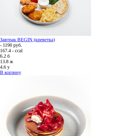
Завтрак BEGIN (креветка)
- 1190 руб.
167.4 - ccal
6.2
б
13.8
ж
4.6
у
В корзину