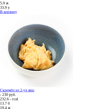
5.9
ж
33.9
у
В корзину
Скрембл из 2-ух яиц
- 230 руб.
232.6 - ccal
13.7
б
19.4
ж