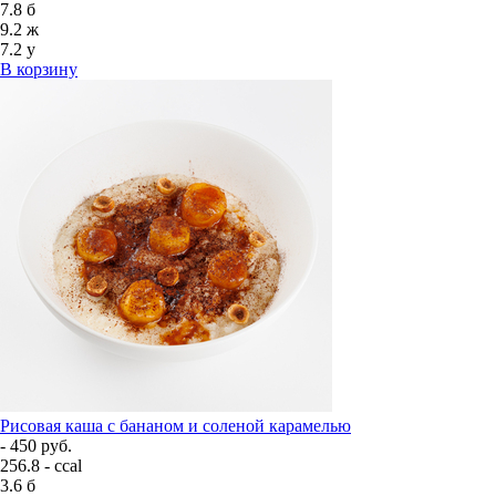
7.8
б
9.2
ж
7.2
у
В корзину
Рисовая каша с бананом и соленой карамелью
- 450 руб.
256.8 - ccal
3.6
б