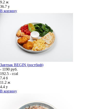
9.2
ж
36.7
у
В корзину
Завтрак BEGIN (ростбиф)
- 1190 руб.
192.5 - ccal
7.4
б
11.2
ж
4.4
у
В корзину