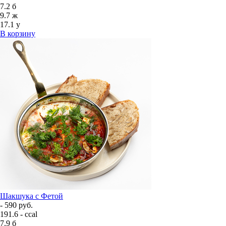
7.2
б
9.7
ж
17.1
у
В корзину
Шакшука с Фетой
- 590 руб.
191.6 - ccal
7.9
б