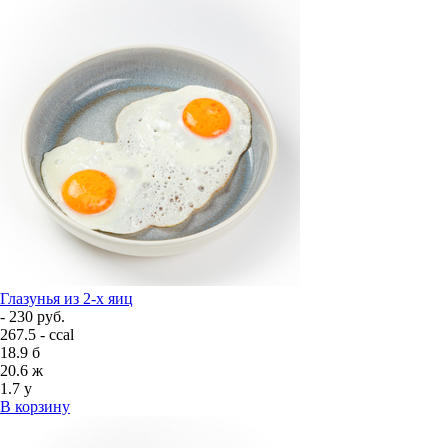
Глазунья из 2-х яиц
- 230 руб.
267.5 - ccal
18.9
б
20.6
ж
1.7
у
В корзину