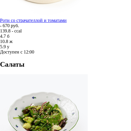
Роти со страчателлой и томатами
- 670 руб.
139.8 - ccal
4.7
б
10.8
ж
5.9
у
Доступен с 12:00
Салаты