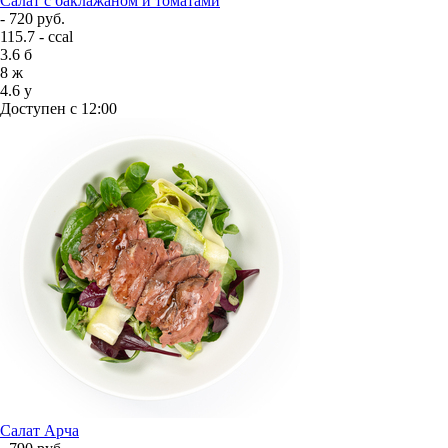
Салат с баклажаном и томатами
- 720 руб.
115.7 - ccal
3.6
б
8
ж
4.6
у
Доступен с 12:00
Салат Арча