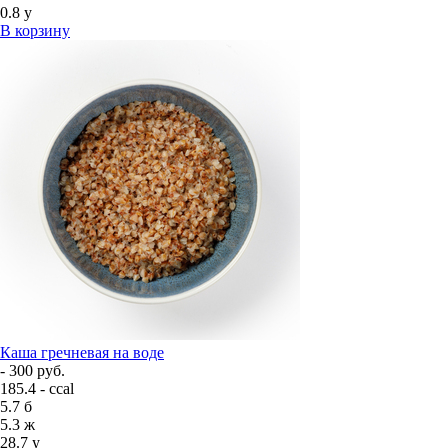
0.8
у
В корзину
Каша гречневая на воде
- 300 руб.
185.4 - ccal
5.7
б
5.3
ж
28.7
у