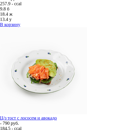
257.9 - ccal
9.8
б
18.4
ж
13.4
у
В корзину
Ц/з тост с лососем и авокадо
- 790 руб.
184.5 - ccal