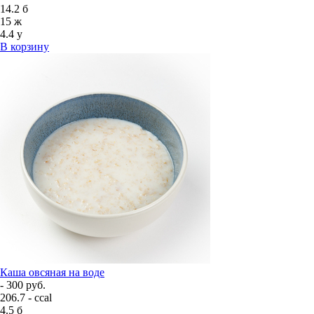
14.2
б
15
ж
4.4
у
В корзину
Каша овсяная на воде
- 300 руб.
206.7 - ccal
4.5
б