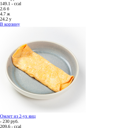
149.1 - ccal
2.6
б
4.7
ж
24.2
у
В корзину
Омлет из 2-ух яиц
- 230 руб.
209.6 - ccal