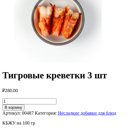
Тигровые креветки 3 шт
₽
280.00
Количество
товара
В корзину
Тигровые
Артикул:
00487
Категория:
Несладкие добавки для блюд
креветки
3
КБЖУ на 100 гр
шт