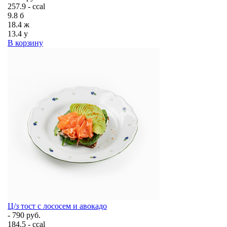
257.9 - ccal
9.8
б
18.4
ж
13.4
у
В корзину
Ц/з тост с лососем и авокадо
- 790 руб.
184.5 - ccal