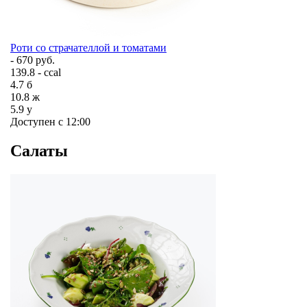
Роти со страчателлой и томатами
- 670 руб.
139.8 - ccal
4.7
б
10.8
ж
5.9
у
Доступен с 12:00
Салаты