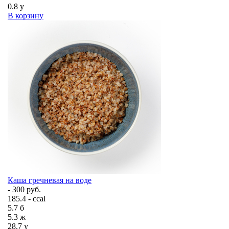
0.8
у
В корзину
Каша гречневая на воде
- 300 руб.
185.4 - ccal
5.7
б
5.3
ж
28.7
у