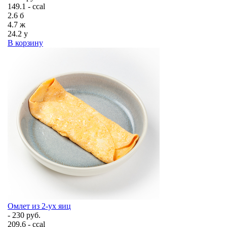
149.1 - ccal
2.6
б
4.7
ж
24.2
у
В корзину
Омлет из 2-ух яиц
- 230 руб.
209.6 - ccal