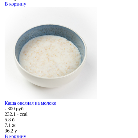
В корзину
Каша овсяная на молоке
- 300 руб.
232.1 - ccal
5.8
б
7.1
ж
36.2
у
В корзину