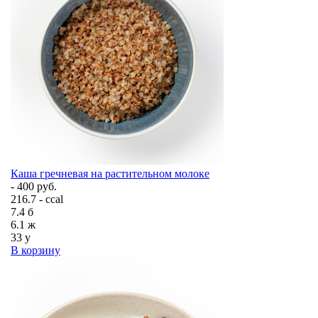
Каша гречневая на растительном молоке
- 400 руб.
216.7 - ccal
7.4
б
6.1
ж
33
у
В корзину