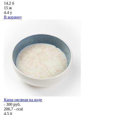
14.2
б
15
ж
4.4
у
В корзину
Каша овсяная на воде
- 300 руб.
206.7 - ccal
4.5
б