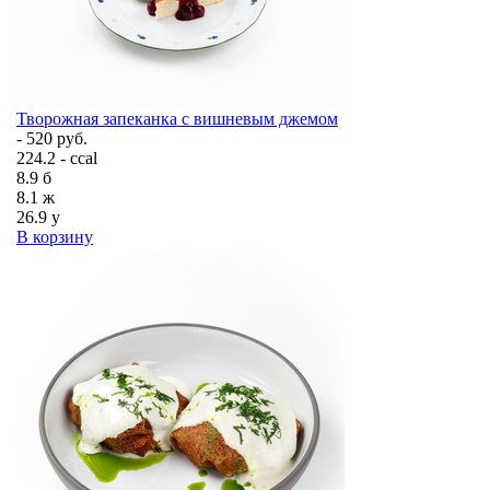
Творожная запеканка с вишневым джемом
- 520 руб.
224.2 - ccal
8.9
б
8.1
ж
26.9
у
В корзину