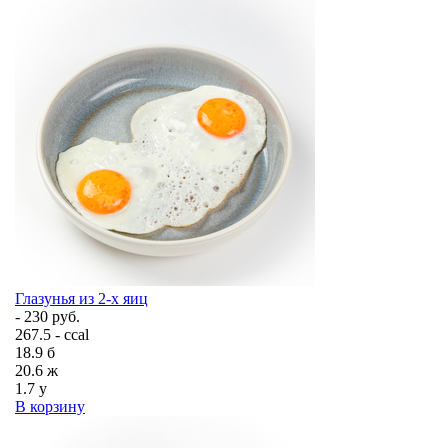
Глазунья из 2-х яиц
- 230 руб.
267.5 - ccal
18.9
б
20.6
ж
1.7
у
В корзину