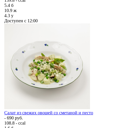
139.8 - ccal
5.4
б
10.9
ж
4.3
у
Доступен с 12:00
Салат из свежих овощей со сметаной и песто
- 690 руб.
108.8 - ccal