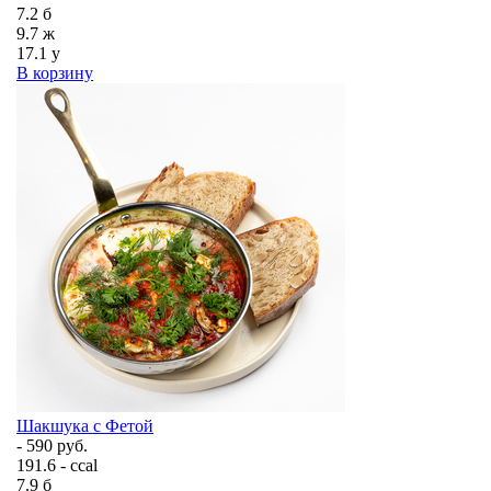
7.2
б
9.7
ж
17.1
у
В корзину
Шакшука с Фетой
- 590 руб.
191.6 - ccal
7.9
б