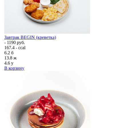
Завтрак BEGIN (креветка)
- 1190 руб.
167.4 - ccal
6.2
б
13.8
ж
4.6
у
В корзину