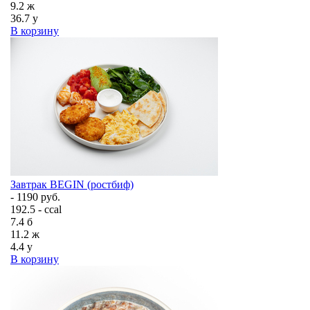
9.2
ж
36.7
у
В корзину
Завтрак BEGIN (ростбиф)
- 1190 руб.
192.5 - ccal
7.4
б
11.2
ж
4.4
у
В корзину