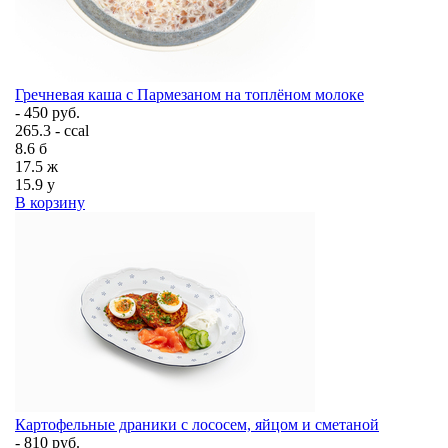
Гречневая каша с Пармезаном на топлёном молоке
- 450 руб.
265.3 - ccal
8.6
б
17.5
ж
15.9
у
В корзину
Картофельные драники с лососем, яйцом и сметаной
- 810 руб.