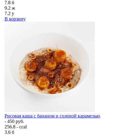
7.8
б
9.2
ж
7.2
у
В корзину
Рисовая каша с бананом и соленой карамелью
- 450 руб.
256.8 - ccal
3.6
б