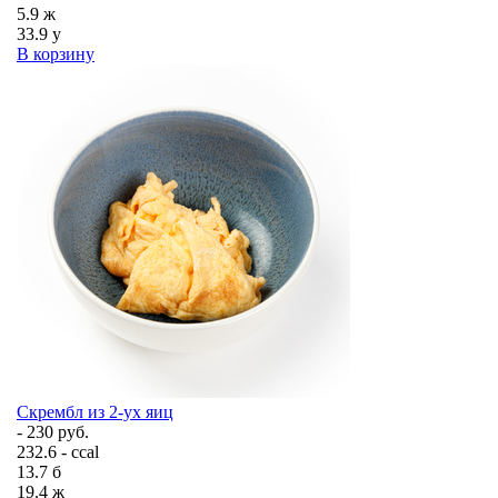
5.9
ж
33.9
у
В корзину
Скрембл из 2-ух яиц
- 230 руб.
232.6 - ccal
13.7
б
19.4
ж