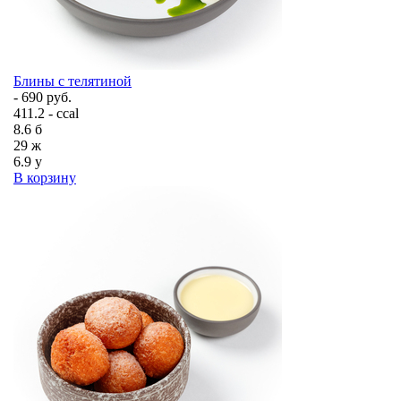
Блины с телятиной
- 690 руб.
411.2 - ccal
8.6
б
29
ж
6.9
у
В корзину