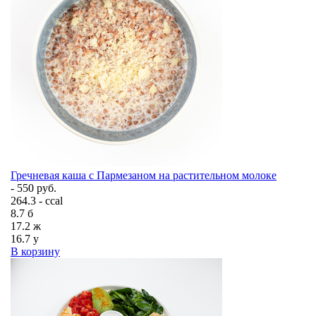
Гречневая каша с Пармезаном на растительном молоке
- 550 руб.
264.3 - ccal
8.7
б
17.2
ж
16.7
у
В корзину