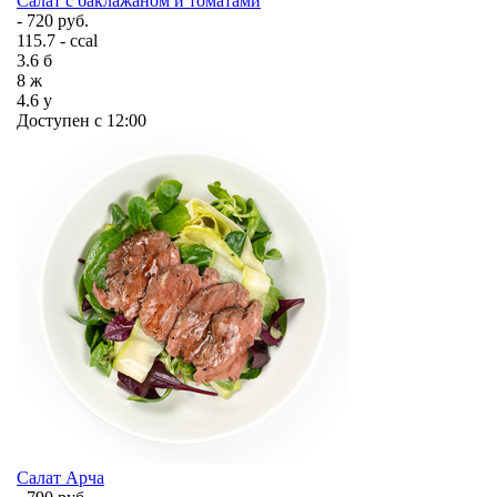
Салат с баклажаном и томатами
- 720 руб.
115.7 - ccal
3.6
б
8
ж
4.6
у
Доступен с 12:00
Салат Арча