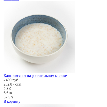
Каша овсяная на растительном молоке
- 400 руб.
232.8 - ccal
5.8
б
6.6
ж
37.5
у
В корзину