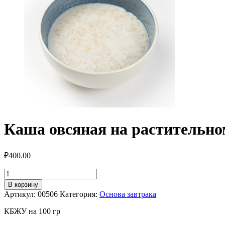
Каша овсяная на растительно
₽
400.00
Количество
товара
В корзину
Каша
Артикул:
00506
Категория:
Основа завтрака
овсяная
на
КБЖУ на 100 гр
растительном