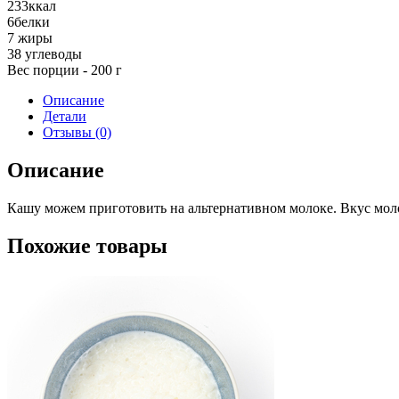
молоке
233
ккал
6
белки
7
жиры
38
углеводы
Вес порции - 200 г
Описание
Детали
Отзывы (0)
Описание
Кашу можем приготовить на альтернативном молоке. Вкус мол
Похожие товары