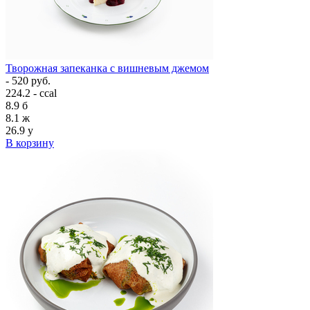
Творожная запеканка с вишневым джемом
- 520 руб.
224.2 - ccal
8.9
б
8.1
ж
26.9
у
В корзину