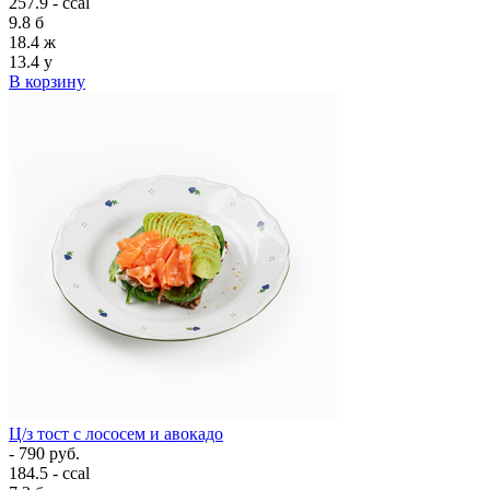
257.9 - ccal
9.8
б
18.4
ж
13.4
у
В корзину
Ц/з тост с лососем и авокадо
- 790 руб.
184.5 - ccal