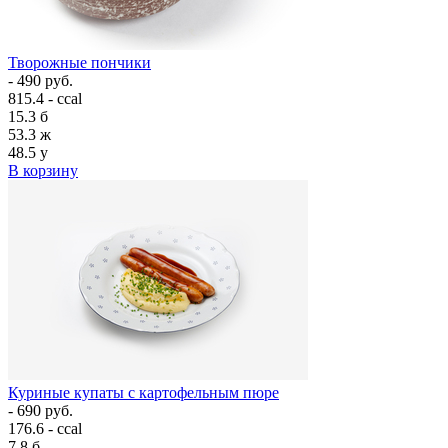
Творожные пончики
- 490 руб.
815.4 - ccal
15.3
б
53.3
ж
48.5
у
В корзину
Куриные купаты с картофельным пюре
- 690 руб.
176.6 - ccal
7.8
б