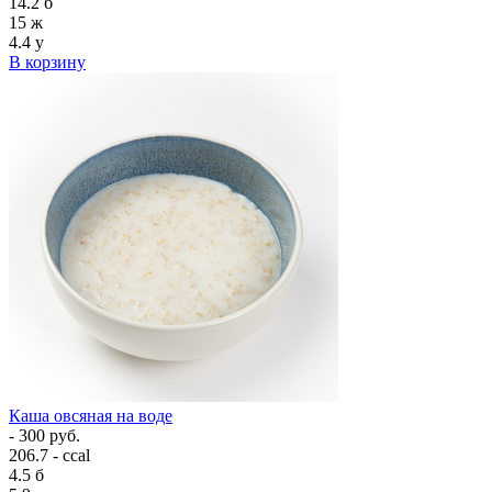
14.2
б
15
ж
4.4
у
В корзину
Каша овсяная на воде
- 300 руб.
206.7 - ccal
4.5
б