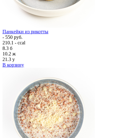
Панкейки из рикотты
- 550 руб.
210.1 - ccal
8.3
б
10.2
ж
21.3
у
В корзину