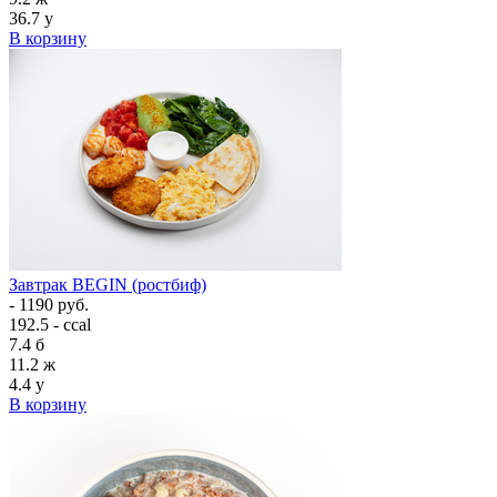
36.7
у
В корзину
Завтрак BEGIN (ростбиф)
- 1190 руб.
192.5 - ccal
7.4
б
11.2
ж
4.4
у
В корзину