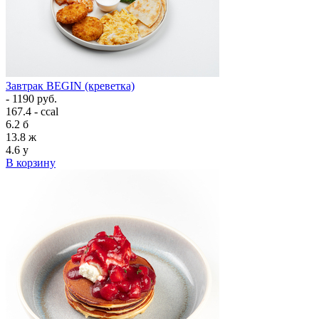
Завтрак BEGIN (креветка)
- 1190 руб.
167.4 - ccal
6.2
б
13.8
ж
4.6
у
В корзину