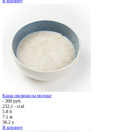
В корзину
Каша овсяная на молоке
- 300 руб.
232.1 - ccal
5.8
б
7.1
ж
36.2
у
В корзину