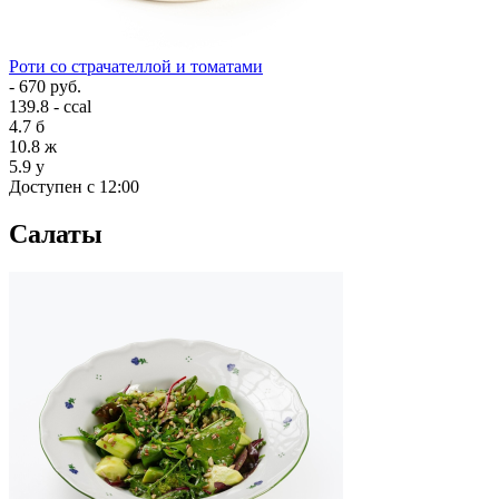
Роти со страчателлой и томатами
- 670 руб.
139.8 - ccal
4.7
б
10.8
ж
5.9
у
Доступен с 12:00
Салаты