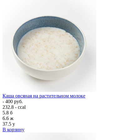
Каша овсяная на растительном молоке
- 400 руб.
232.8 - ccal
5.8
б
6.6
ж
37.5
у
В корзину