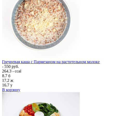
Гречневая каша с Пармезаном на растительном молоке
- 550 руб.
264.3 - ccal
8.7
б
17.2
ж
16.7
у
В корзину