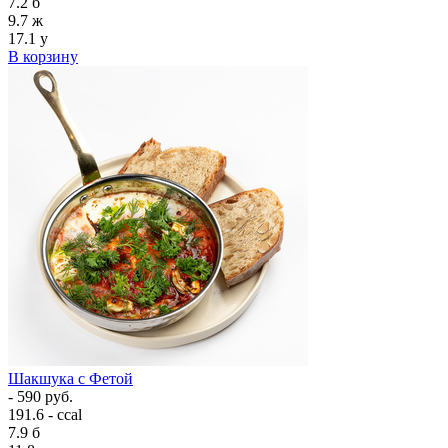
7.2
б
9.7
ж
17.1
у
В корзину
Шакшука с Фетой
- 590 руб.
191.6 - ccal
7.9
б