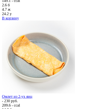
149.1 - ccal
2.6
б
4.7
ж
24.2
у
В корзину
Омлет из 2-ух яиц
- 230 руб.
209.6 - ccal