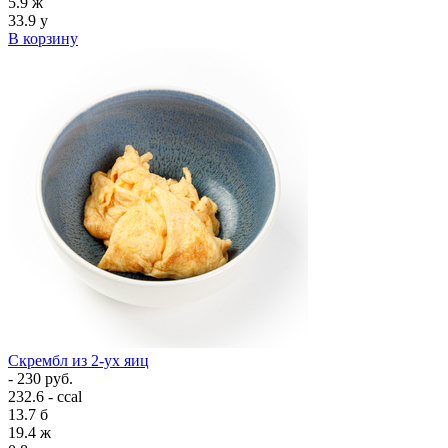
5.9
ж
33.9
у
В корзину
Скрембл из 2-ух яиц
- 230 руб.
232.6 - ccal
13.7
б
19.4
ж