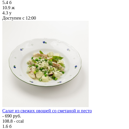
5.4
б
10.9
ж
4.3
у
Доступен с 12:00
Салат из свежих овощей со сметаной и песто
- 690 руб.
108.8 - ccal
1.6
б