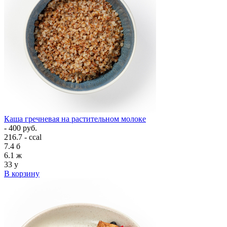
Каша гречневая на растительном молоке
- 400 руб.
216.7 - ccal
7.4
б
6.1
ж
33
у
В корзину