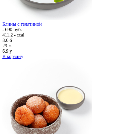
Блины с телятиной
- 690 руб.
411.2 - ccal
8.6
б
29
ж
6.9
у
В корзину