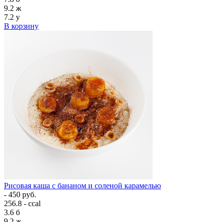
9.2
ж
7.2
у
В корзину
Рисовая каша с бананом и соленой карамелью
- 450 руб.
256.8 - ccal
3.6
б
9.2
ж