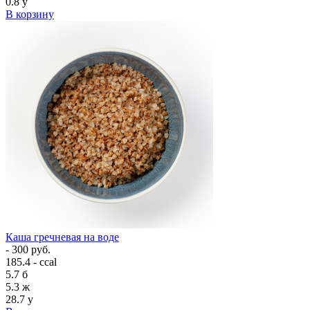
0.8
у
В корзину
Каша гречневая на воде
- 300 руб.
185.4 - ccal
5.7
б
5.3
ж
28.7
у