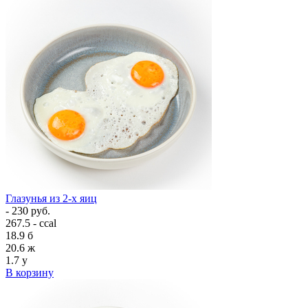
Глазунья из 2-х яиц
- 230 руб.
267.5 - ccal
18.9
б
20.6
ж
1.7
у
В корзину