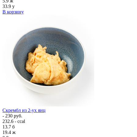
5.9
ж
33.9
у
В корзину
Скрембл из 2-ух яиц
- 230 руб.
232.6 - ccal
13.7
б
19.4
ж