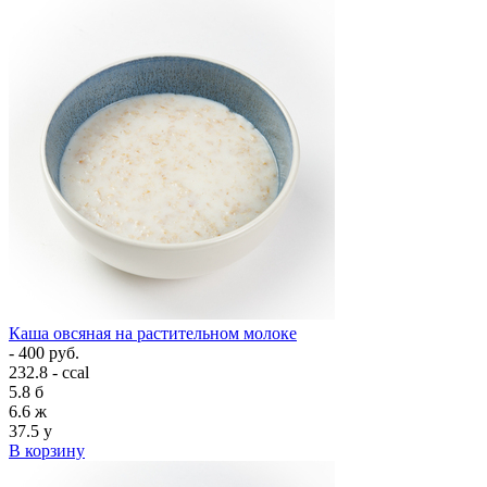
Каша овсяная на растительном молоке
- 400 руб.
232.8 - ccal
5.8
б
6.6
ж
37.5
у
В корзину