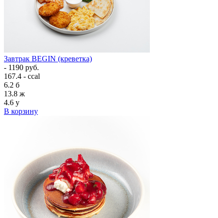
Завтрак BEGIN (креветка)
- 1190 руб.
167.4 - ccal
6.2
б
13.8
ж
4.6
у
В корзину