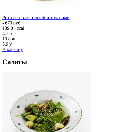
Роти со страчателлой и томатами
- 670 руб.
139.8 - ccal
4.7
б
10.8
ж
5.9
у
В корзину
Салаты