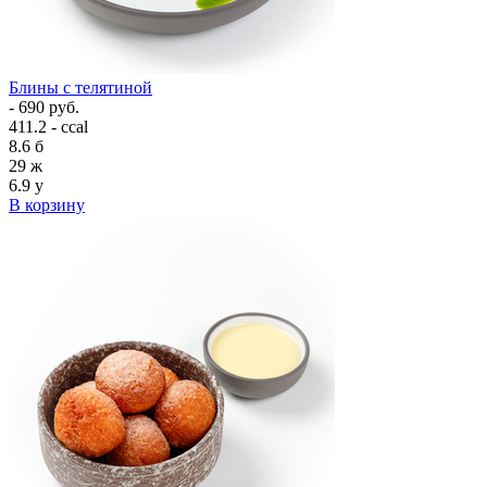
Блины с телятиной
- 690 руб.
411.2 - ccal
8.6
б
29
ж
6.9
у
В корзину