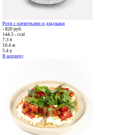
Роти с креветками и дзадзыки
- 820 руб.
144.3 - ccal
7.3
б
10.4
ж
5.4
у
В корзину