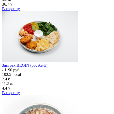
36.7
у
В корзину
Завтрак BEGIN (ростбиф)
- 1190 руб.
192.5 - ccal
7.4
б
11.2
ж
4.4
у
В корзину