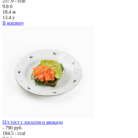
257.9 - ccal
9.8
б
18.4
ж
13.4
у
В корзину
Ц/з тост с лососем и авокадо
- 790 руб.
184.5 - ccal