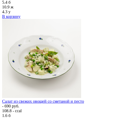
5.4
б
10.9
ж
4.3
у
В корзину
Салат из свежих овощей со сметаной и песто
- 690 руб.
108.8 - ccal
1.6
б