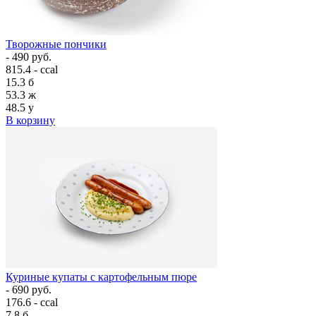
Творожные пончики
- 490 руб.
815.4 - ccal
15.3
б
53.3
ж
48.5
у
В корзину
Куриные купаты с картофельным пюре
- 690 руб.
176.6 - ccal
7.8
б