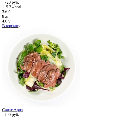
- 720 руб.
115.7 - ccal
3.6
б
8
ж
4.6
у
В корзину
Салат Арча
- 790 руб.