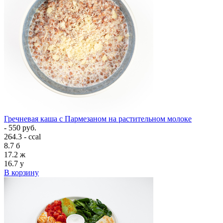
Гречневая каша с Пармезаном на растительном молоке
- 550 руб.
264.3 - ccal
8.7
б
17.2
ж
16.7
у
В корзину