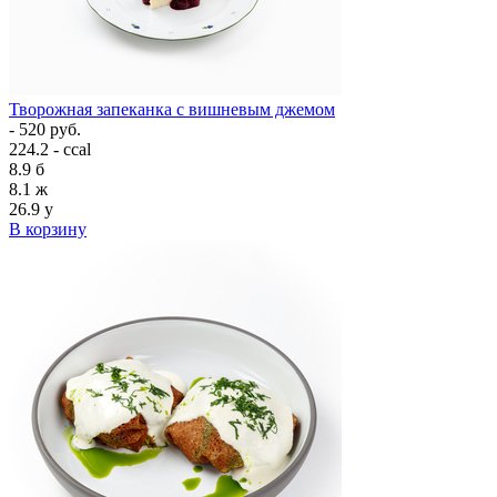
Творожная запеканка с вишневым джемом
- 520 руб.
224.2 - ccal
8.9
б
8.1
ж
26.9
у
В корзину