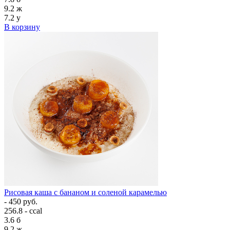
9.2
ж
7.2
у
В корзину
Рисовая каша с бананом и соленой карамелью
- 450 руб.
256.8 - ccal
3.6
б
9.2
ж