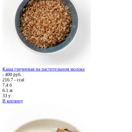
Каша гречневая на растительном молоке
- 400 руб.
216.7 - ccal
7.4
б
6.1
ж
33
у
В корзину