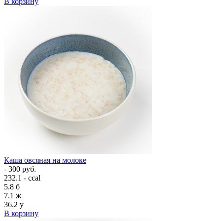
В корзину
Каша овсяная на молоке
- 300 руб.
232.1 - ccal
5.8
б
7.1
ж
36.2
у
В корзину