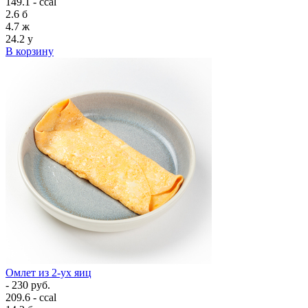
149.1 - ccal
2.6
б
4.7
ж
24.2
у
В корзину
Омлет из 2-ух яиц
- 230 руб.
209.6 - ccal