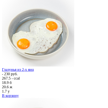
Глазунья из 2-х яиц
- 230 руб.
267.5 - ccal
18.9
б
20.6
ж
1.7
у
В корзину