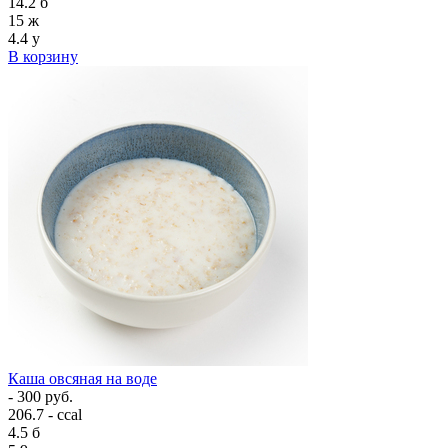
14.2
б
15
ж
4.4
у
В корзину
Каша овсяная на воде
- 300 руб.
206.7 - ccal
4.5
б