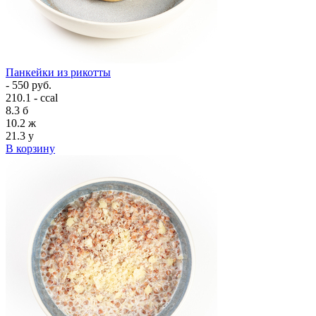
Панкейки из рикотты
- 550 руб.
210.1 - ccal
8.3
б
10.2
ж
21.3
у
В корзину