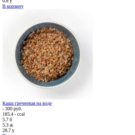
0.8
у
В корзину
Каша гречневая на воде
- 300 руб.
185.4 - ccal
5.7
б
5.3
ж
28.7
у