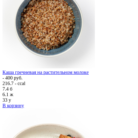
Каша гречневая на растительном молоке
- 400 руб.
216.7 - ccal
7.4
б
6.1
ж
33
у
В корзину