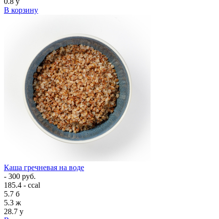
0.8
у
В корзину
Каша гречневая на воде
- 300 руб.
185.4 - ccal
5.7
б
5.3
ж
28.7
у