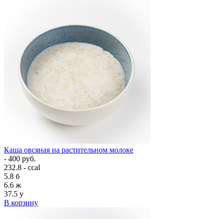
Каша овсяная на растительном молоке
- 400 руб.
232.8 - ccal
5.8
б
6.6
ж
37.5
у
В корзину