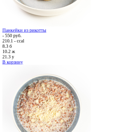
Панкейки из рикотты
- 550 руб.
210.1 - ccal
8.3
б
10.2
ж
21.3
у
В корзину