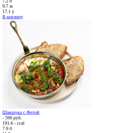
7.2
б
9.7
ж
17.1
у
В корзину
Шакшука с Фетой
- 590 руб.
191.6 - ccal
7.9
б