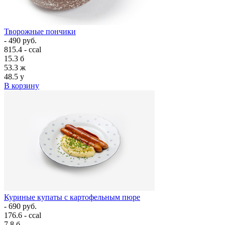
Творожные пончики
- 490 руб.
815.4 - ccal
15.3
б
53.3
ж
48.5
у
В корзину
Куриные купаты с картофельным пюре
- 690 руб.
176.6 - ccal
7.8
б