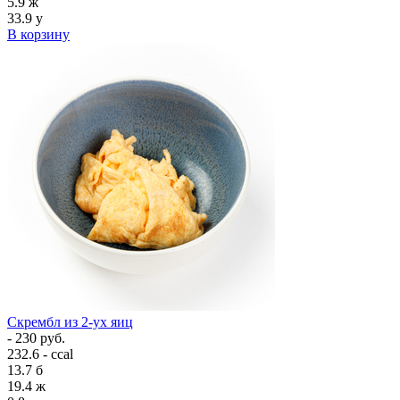
5.9
ж
33.9
у
В корзину
Скрембл из 2-ух яиц
- 230 руб.
232.6 - ccal
13.7
б
19.4
ж