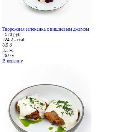
Творожная запеканка с вишневым джемом
- 520 руб.
224.2 - ccal
8.9
б
8.1
ж
26.9
у
В корзину