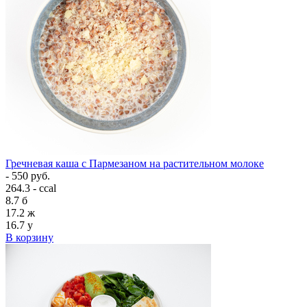
Гречневая каша с Пармезаном на растительном молоке
- 550 руб.
264.3 - ccal
8.7
б
17.2
ж
16.7
у
В корзину