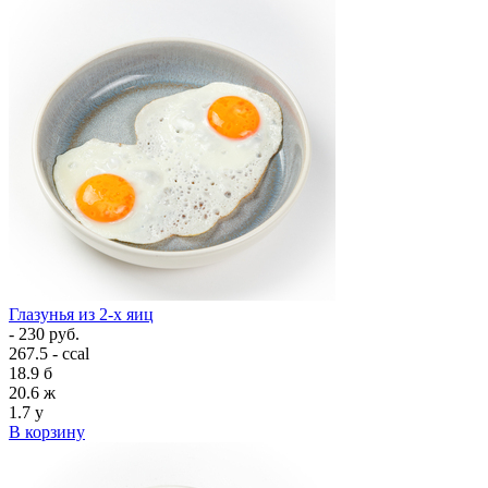
Глазунья из 2-х яиц
- 230 руб.
267.5 - ccal
18.9
б
20.6
ж
1.7
у
В корзину