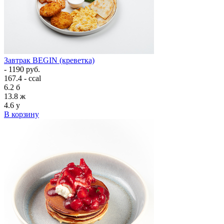
Завтрак BEGIN (креветка)
- 1190 руб.
167.4 - ccal
6.2
б
13.8
ж
4.6
у
В корзину