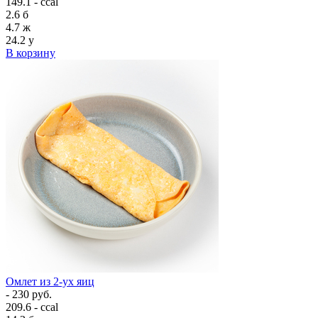
149.1 - ccal
2.6
б
4.7
ж
24.2
у
В корзину
Омлет из 2-ух яиц
- 230 руб.
209.6 - ccal