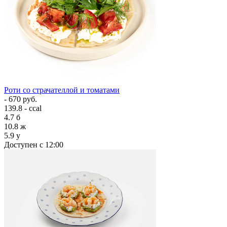
Роти со страчателлой и томатами
- 670 руб.
139.8 - ccal
4.7
б
10.8
ж
5.9
у
Доступен с 12:00