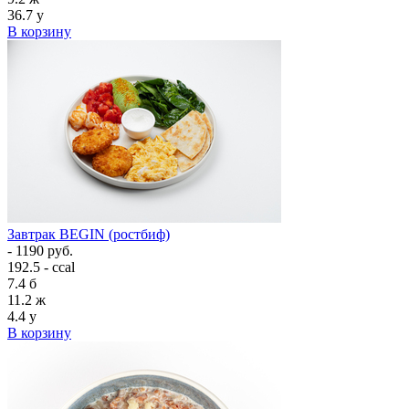
36.7
у
В корзину
Завтрак BEGIN (ростбиф)
- 1190 руб.
192.5 - ccal
7.4
б
11.2
ж
4.4
у
В корзину