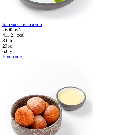
Блины с телятиной
- 690 руб.
411.2 - ccal
8.6
б
29
ж
6.9
у
В корзину