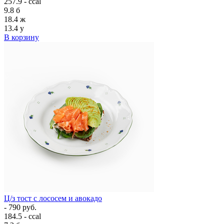
257.9 - ccal
9.8
б
18.4
ж
13.4
у
В корзину
Ц/з тост с лососем и авокадо
- 790 руб.
184.5 - ccal