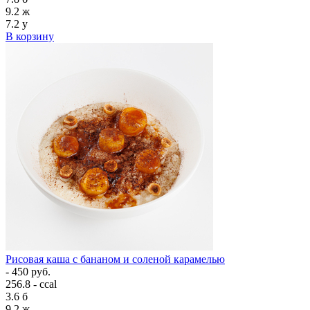
9.2
ж
7.2
у
В корзину
Рисовая каша с бананом и соленой карамелью
- 450 руб.
256.8 - ccal
3.6
б
9.2
ж