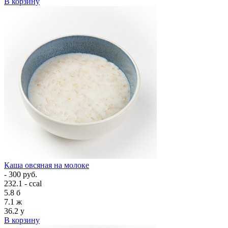
В корзину
Каша овсяная на молоке
- 300 руб.
232.1 - ccal
5.8
б
7.1
ж
36.2
у
В корзину