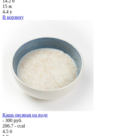
14.2
б
15
ж
4.4
у
В корзину
Каша овсяная на воде
- 300 руб.
206.7 - ccal
4.5
б