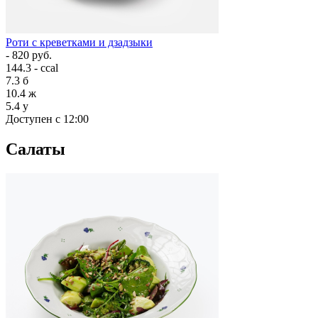
Роти с креветками и дзадзыки
- 820 руб.
144.3 - ccal
7.3
б
10.4
ж
5.4
у
Доступен с 12:00
Салаты