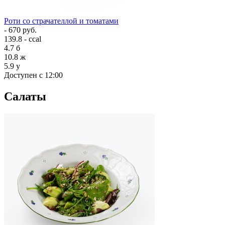
Роти со страчателлой и томатами
- 670 руб.
139.8 - ccal
4.7
б
10.8
ж
5.9
у
Доступен с 12:00
Салаты