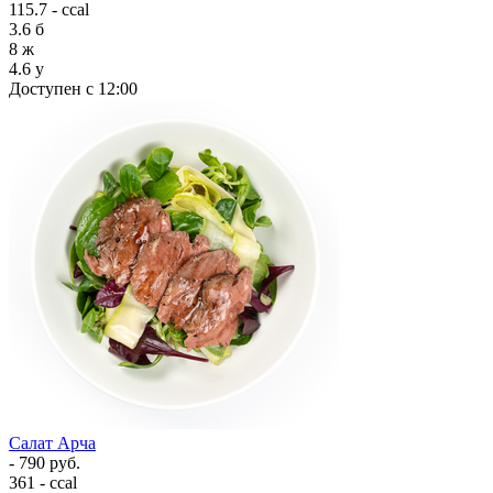
115.7 - ccal
3.6
б
8
ж
4.6
у
Доступен с 12:00
Салат Арча
- 790 руб.
361 - ccal