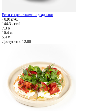
Роти с креветками и дзадзыки
- 820 руб.
144.3 - ccal
7.3
б
10.4
ж
5.4
у
Доступен с 12:00