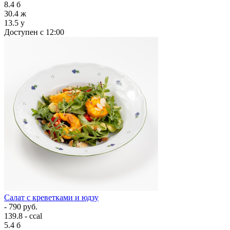
8.4
б
30.4
ж
13.5
у
Доступен с 12:00
Салат с креветками и юдзу
- 790 руб.
139.8 - ccal
5.4
б