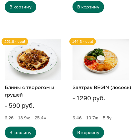
В корзину
В корзину
251.8 - ccal
144.3 - ccal
Блины с творогом и
Завтрак BEGIN (лосось)
грушей
- 1290 руб.
- 590 руб.
6.2
б
13.9
ж
25.4
у
6.4
б
10.7
ж
5.5
у
В корзину
В корзину