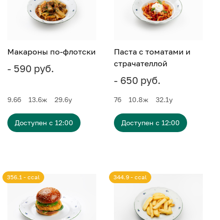
Макароны по-флотски
Паста с томатами и
страчателлой
- 590 руб.
- 650 руб.
9.6
б
13.6
ж
29.6
у
7
б
10.8
ж
32.1
у
Доступен с 12:00
Доступен с 12:00
356.1 - ccal
344.9 - ccal