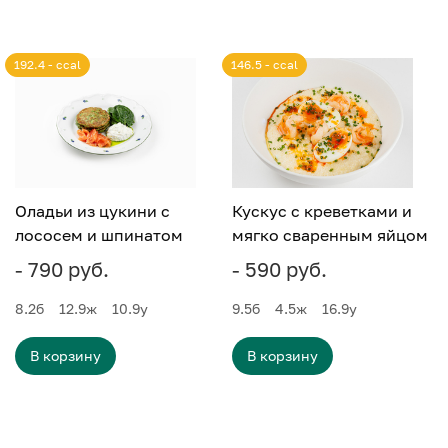
192.4 - ccal
146.5 - ccal
Оладьи из цукини с
Кускус с креветками и
лососем и шпинатом
мягко сваренным яйцом
- 790 руб.
- 590 руб.
8.2
б
12.9
ж
10.9
у
9.5
б
4.5
ж
16.9
у
В корзину
В корзину