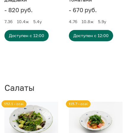
- 820 руб.
- 670 руб.
7.3
б
10.4
ж
5.4
у
4.7
б
10.8
ж
5.9
у
Доступен с 12:00
Доступен с 12:00
Салаты
152.1 - ccal
115.7 - ccal