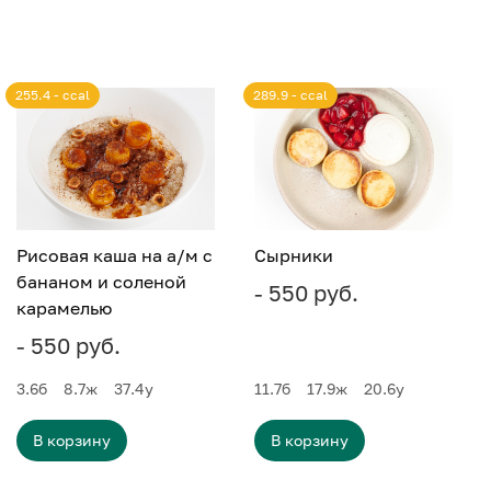
255.4 - ccal
289.9 - ccal
Рисовая каша на а/м с
Сырники
бананом и соленой
- 550 руб.
карамелью
- 550 руб.
3.6
б
8.7
ж
37.4
у
11.7
б
17.9
ж
20.6
у
В корзину
В корзину