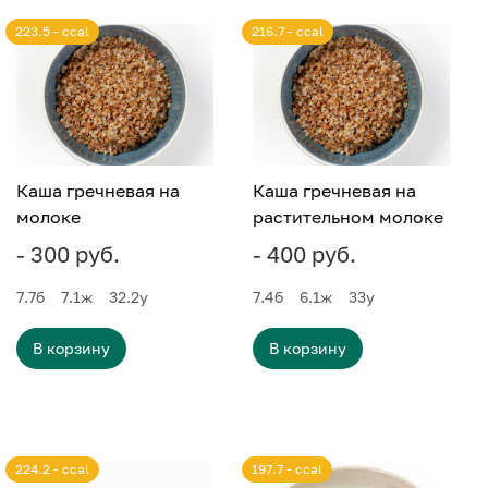
223.5 - ccal
216.7 - ccal
Каша гречневая на
Каша гречневая на
молоке
растительном молоке
- 300 руб.
- 400 руб.
7.7
б
7.1
ж
32.2
у
7.4
б
6.1
ж
33
у
В корзину
В корзину
224.2 - ccal
197.7 - ccal