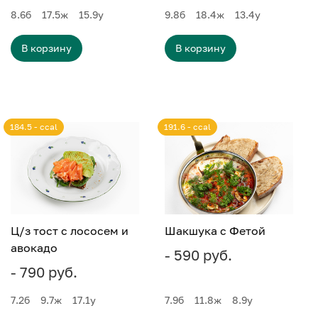
8.6
б
17.5
ж
15.9
у
9.8
б
18.4
ж
13.4
у
В корзину
В корзину
184.5 - ccal
191.6 - ccal
Ц/з тост с лососем и
Шакшука с Фетой
авокадо
- 590 руб.
- 790 руб.
7.2
б
9.7
ж
17.1
у
7.9
б
11.8
ж
8.9
у