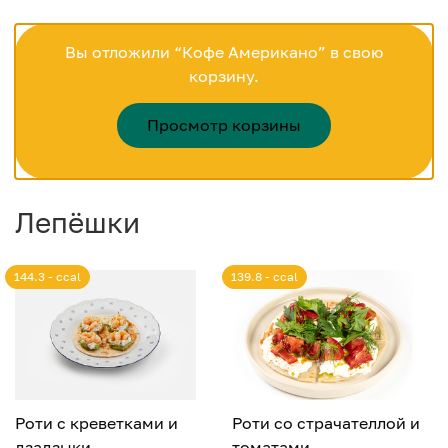
Вы отложили “Кофе Американо” в свою
корзину.
Просмотр корзины
Лепёшки
144.3 - ccal
139.8 - ccal
Роти с креветками и
Роти со страчателлой и
дзадзыки
томатами