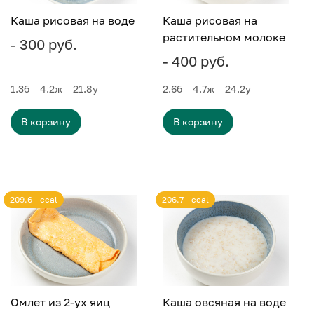
Каша рисовая на воде
Каша рисовая на
растительном молоке
- 300 руб.
- 400 руб.
1.3
б
4.2
ж
21.8
у
2.6
б
4.7
ж
24.2
у
В корзину
В корзину
209.6 - ccal
206.7 - ccal
Омлет из 2-ух яиц
Каша овсяная на воде