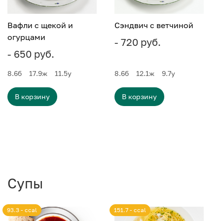
Вафли с щекой и
Сэндвич с ветчиной
огурцами
- 720 руб.
- 650 руб.
8.6
б
17.9
ж
11.5
у
8.6
б
12.1
ж
9.7
у
В корзину
В корзину
Супы
93.3 - ccal
151.7 - ccal