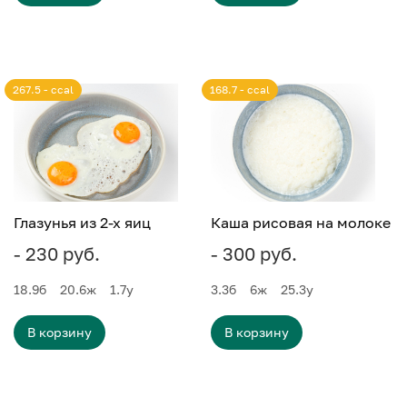
267.5 - ccal
168.7 - ccal
Глазунья из 2-х яиц
Каша рисовая на молоке
- 230 руб.
- 300 руб.
18.9
б
20.6
ж
1.7
у
3.3
б
6
ж
25.3
у
В корзину
В корзину