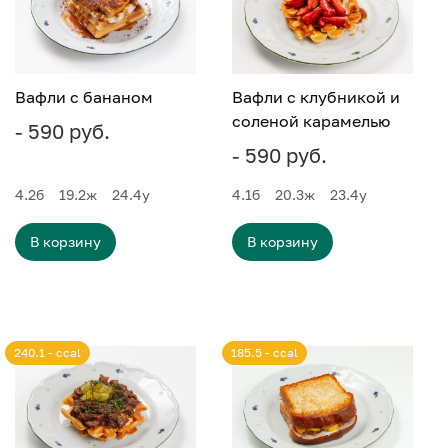
Вафли с бананом
Вафли с клубникой и
соленой карамелью
- 590 руб.
- 590 руб.
4.2
б
19.2
ж
24.4
у
4.1
б
20.3
ж
23.4
у
В корзину
В корзину
240.1 - ccal
185.5 - ccal