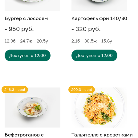
Бургер с лососем
Картофель фри 140/30
- 950 руб.
- 320 руб.
12.9
б
24.7
ж
20.5
у
2.1
б
30.5
ж
15.6
у
Доступен с 12:00
Доступен с 12:00
246.3 - ccal
200.3 - ccal
Бефстроганов с
Тальятелле с креветками