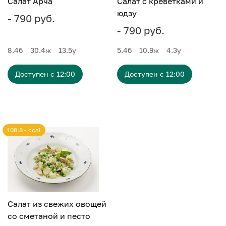
Салат Арча
Салат с креветками и
юдзу
- 790 руб.
- 790 руб.
8.4
б
30.4
ж
13.5
у
5.4
б
10.9
ж
4.3
у
Доступен с 12:00
Доступен с 12:00
108.8 - ccal
Салат из свежих овощей
со сметаной и песто