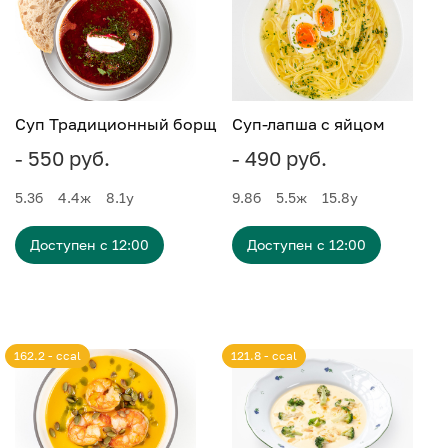
Суп Традиционный борщ
Суп-лапша с яйцом
- 550 руб.
- 490 руб.
5.3
б
4.4
ж
8.1
у
9.8
б
5.5
ж
15.8
у
Доступен с 12:00
Доступен с 12:00
162.2 - ccal
121.8 - ccal