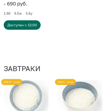
- 690 руб.
1.6
б
9.5
ж
3.6
у
Доступен с 12:00
ЗАВТРАКИ
130.5 - ccal
149.1 - ccal