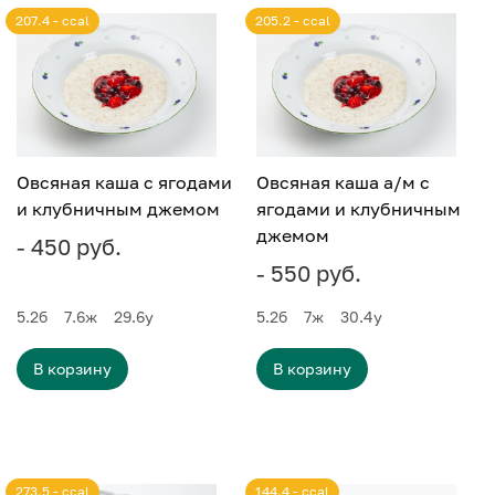
207.4 - ccal
205.2 - ccal
Овсяная каша с ягодами
Овсяная каша а/м с
и клубничным джемом
ягодами и клубничным
джемом
- 450 руб.
- 550 руб.
5.2
б
7.6
ж
29.6
у
5.2
б
7
ж
30.4
у
В корзину
В корзину
273.5 - ccal
144.4 - ccal