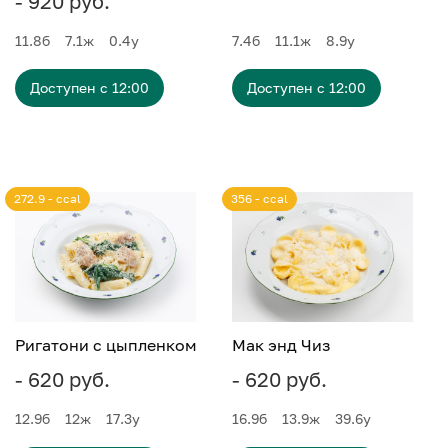
- 920 руб.
11.8
б
7.1
ж
0.4
у
7.4
б
11.1
ж
8.9
у
Доступен с 12:00
Доступен с 12:00
272.9 - ccal
356 - ccal
Ригатони с цыпленком
Мак энд Чиз
- 620 руб.
- 620 руб.
12.9
б
12
ж
17.3
у
16.9
б
13.9
ж
39.6
у