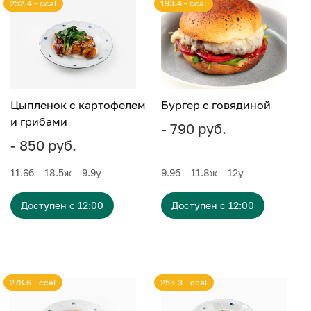
252.4 - ccal
193.4 - ccal
Цыпленок с картофелем
Бургер с говядиной
и грибами
- 790 руб.
- 850 руб.
11.6
б
18.5
ж
9.9
у
9.9
б
11.8
ж
12
у
Доступен с 12:00
Доступен с 12:00
278.6 - ccal
253.3 - ccal