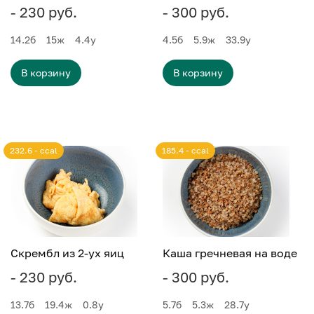
- 230 руб.
- 300 руб.
14.2
б
15
ж
4.4
у
4.5
б
5.9
ж
33.9
у
В корзину
В корзину
232.6 - ccal
185.4 - ccal
Скрембл из 2-ух яиц
Каша гречневая на воде
- 230 руб.
- 300 руб.
13.7
б
19.4
ж
0.8
у
5.7
б
5.3
ж
28.7
у