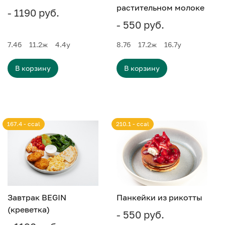
растительном молоке
- 1190 руб.
- 550 руб.
7.4
б
11.2
ж
4.4
у
8.7
б
17.2
ж
16.7
у
В корзину
В корзину
167.4 - ccal
210.1 - ccal
Завтрак BEGIN
Панкейки из рикотты
(креветка)
- 550 руб.