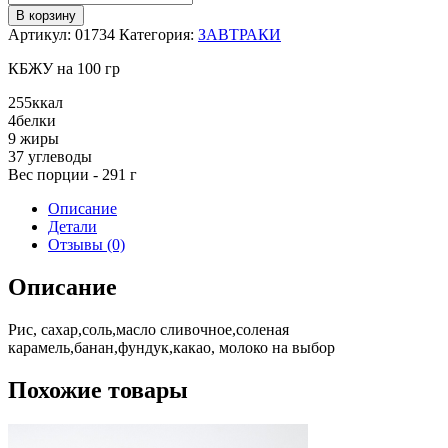
товара
В корзину
Рисовая
Артикул:
01734
Категория:
ЗАВТРАКИ
каша
на
КБЖУ на 100 гр
а/
м
255
ккал
с
4
белки
бананом
9
жиры
и
37
углеводы
соленой
Вес порции - 291 г
карамелью
Описание
Детали
Отзывы (0)
Описание
Рис, сахар,соль,масло сливочное,соленая
карамель,банан,фундук,какао, молоко на выбор
Похожие товары