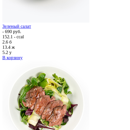
Зеленый салат
- 690 руб.
152.1 - ccal
2.6
б
13.4
ж
5.2
у
В корзину