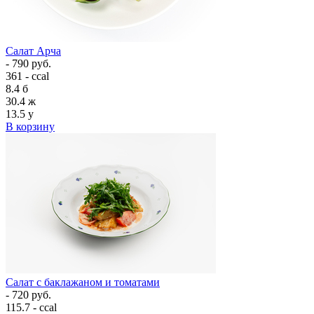
Салат Арча
- 790 руб.
361 - ccal
8.4
б
30.4
ж
13.5
у
В корзину
Салат с баклажаном и томатами
- 720 руб.
115.7 - ccal