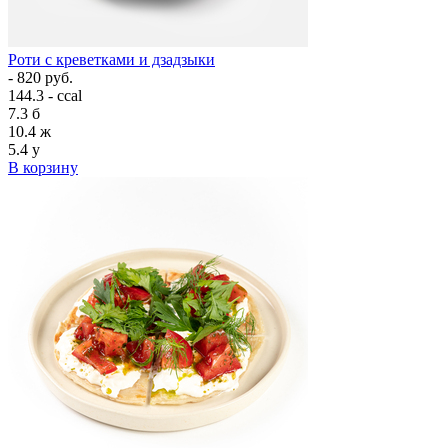
Роти с креветками и дзадзыки
- 820 руб.
144.3 - ccal
7.3
б
10.4
ж
5.4
у
В корзину