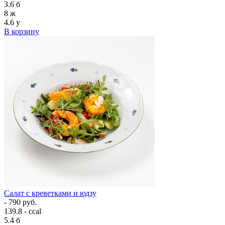
3.6
б
8
ж
4.6
у
В корзину
Салат с креветками и юдзу
- 790 руб.
139.8 - ccal
5.4
б