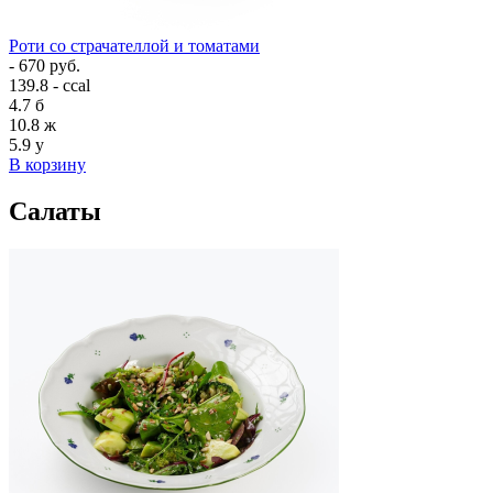
Роти со страчателлой и томатами
- 670 руб.
139.8 - ccal
4.7
б
10.8
ж
5.9
у
В корзину
Салаты