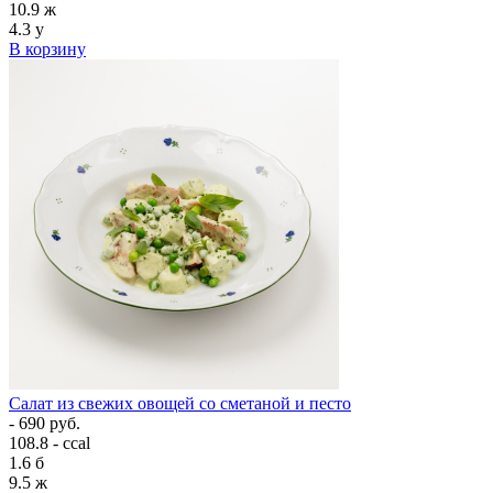
10.9
ж
4.3
у
В корзину
Салат из свежих овощей со сметаной и песто
- 690 руб.
108.8 - ccal
1.6
б
9.5
ж