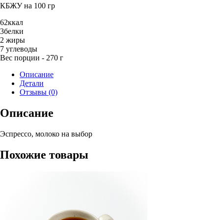
на
КБЖУ на 100 гр
растительном
молоке
62
ккал
3
белки
2
жиры
7
углеводы
Вес порции - 270 г
Описание
Детали
Отзывы (0)
Описание
Эспрессо, молоко на выбор
Похожие товары