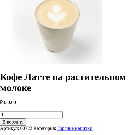
Кофе Латте на растительном
молоке
₽
430.00
Количество
товара
В корзину
Кофе
Артикул:
00722
Категория:
Горячие напитки
Латте