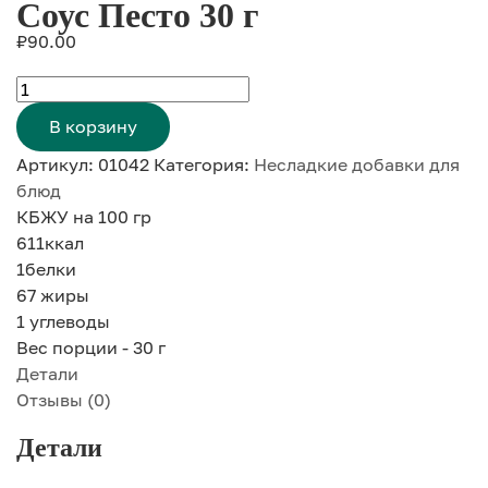
Соус Песто 30 г
₽
90.00
Количество
товара
В корзину
Соус
Артикул:
01042
Категория:
Несладкие добавки для
Песто
блюд
30
КБЖУ на 100 гр
г
611
ккал
1
белки
67
жиры
1
углеводы
Вес порции - 30 г
Детали
Отзывы (0)
Детали