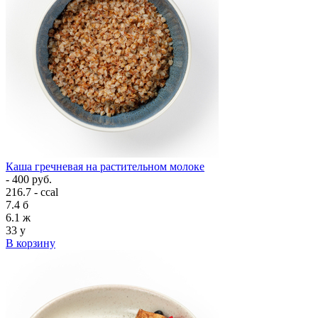
Каша гречневая на растительном молоке
- 400 руб.
216.7 - ccal
7.4
б
6.1
ж
33
у
В корзину