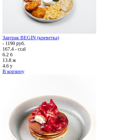
Завтрак BEGIN (креветка)
- 1190 руб.
167.4 - ccal
6.2
б
13.8
ж
4.6
у
В корзину