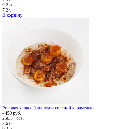
9.2
ж
7.2
у
В корзину
Рисовая каша с бананом и соленой карамелью
- 450 руб.
256.8 - ccal
3.6
б
9.2
ж