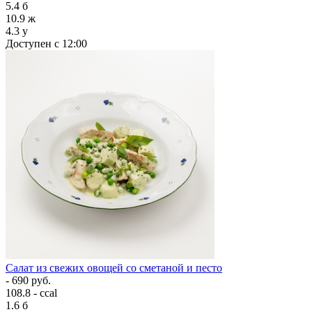
5.4
б
10.9
ж
4.3
у
Доступен с 12:00
Салат из свежих овощей со сметаной и песто
- 690 руб.
108.8 - ccal
1.6
б