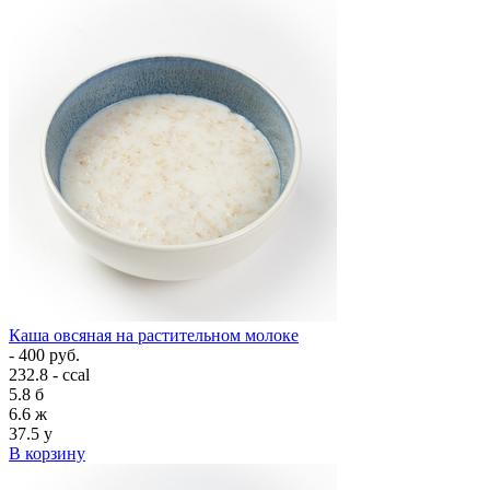
Каша овсяная на растительном молоке
- 400 руб.
232.8 - ccal
5.8
б
6.6
ж
37.5
у
В корзину