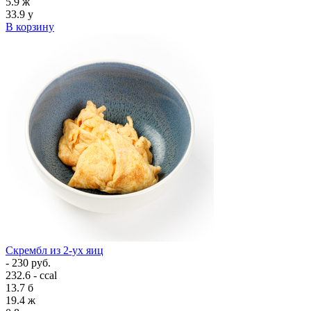
5.9
ж
33.9
у
В корзину
Скрембл из 2-ух яиц
- 230 руб.
232.6 - ccal
13.7
б
19.4
ж