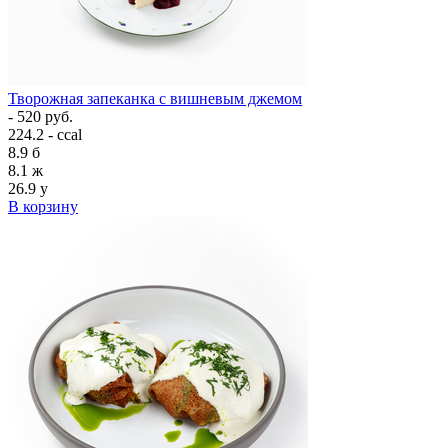
Творожная запеканка с вишневым джемом
- 520 руб.
224.2 - ccal
8.9
б
8.1
ж
26.9
у
В корзину