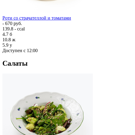
Роти со страчателлой и томатами
- 670 руб.
139.8 - ccal
4.7
б
10.8
ж
5.9
у
Доступен с 12:00
Салаты