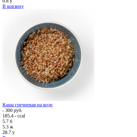
0.8
у
В корзину
Каша гречневая на воде
- 300 руб.
185.4 - ccal
5.7
б
5.3
ж
28.7
у