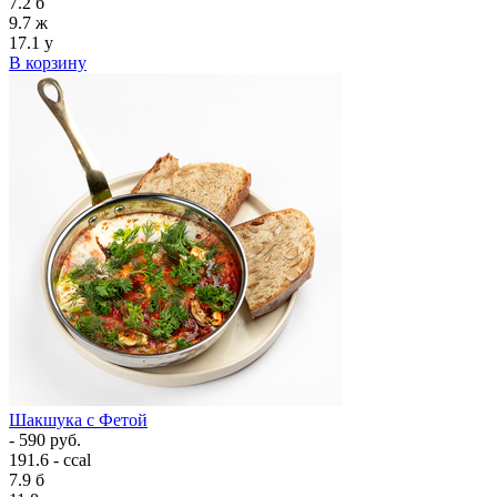
7.2
б
9.7
ж
17.1
у
В корзину
Шакшука с Фетой
- 590 руб.
191.6 - ccal
7.9
б