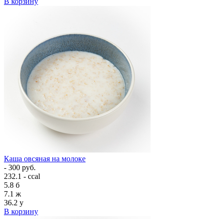
В корзину
Каша овсяная на молоке
- 300 руб.
232.1 - ccal
5.8
б
7.1
ж
36.2
у
В корзину