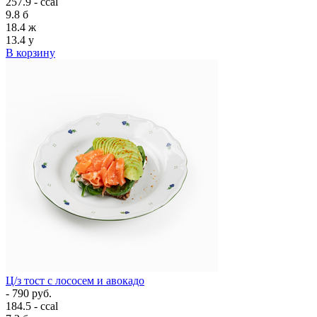
257.9 - ccal
9.8
б
18.4
ж
13.4
у
В корзину
Ц/з тост с лососем и авокадо
- 790 руб.
184.5 - ccal