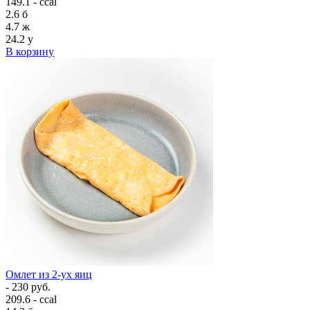
149.1 - ccal
2.6
б
4.7
ж
24.2
у
В корзину
Омлет из 2-ух яиц
- 230 руб.
209.6 - ccal