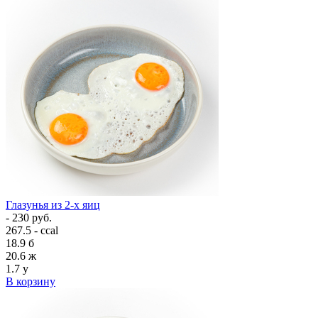
Глазунья из 2-х яиц
- 230 руб.
267.5 - ccal
18.9
б
20.6
ж
1.7
у
В корзину