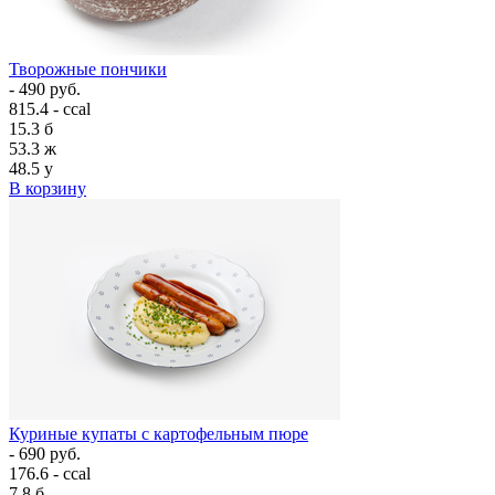
Творожные пончики
- 490 руб.
815.4 - ccal
15.3
б
53.3
ж
48.5
у
В корзину
Куриные купаты с картофельным пюре
- 690 руб.
176.6 - ccal
7.8
б