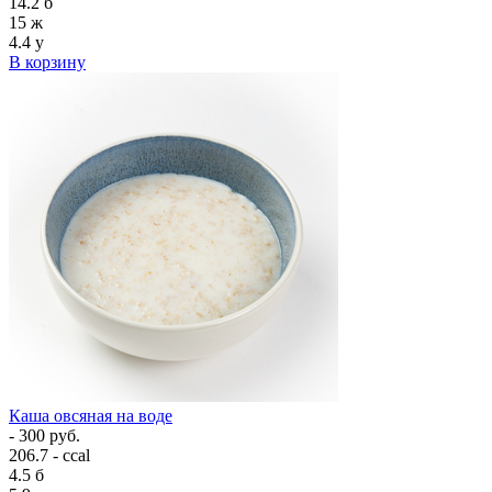
14.2
б
15
ж
4.4
у
В корзину
Каша овсяная на воде
- 300 руб.
206.7 - ccal
4.5
б