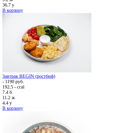
36.7
у
В корзину
Завтрак BEGIN (ростбиф)
- 1190 руб.
192.5 - ccal
7.4
б
11.2
ж
4.4
у
В корзину