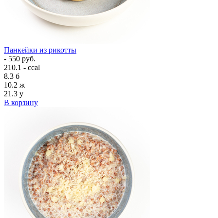
Панкейки из рикотты
- 550 руб.
210.1 - ccal
8.3
б
10.2
ж
21.3
у
В корзину