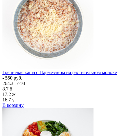
Гречневая каша с Пармезаном на растительном молоке
- 550 руб.
264.3 - ccal
8.7
б
17.2
ж
16.7
у
В корзину