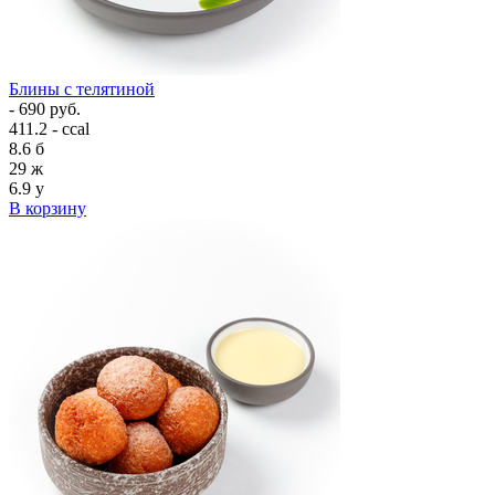
Блины с телятиной
- 690 руб.
411.2 - ccal
8.6
б
29
ж
6.9
у
В корзину