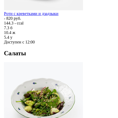
Роти с креветками и дзадзыки
- 820 руб.
144.3 - ccal
7.3
б
10.4
ж
5.4
у
Доступен с 12:00
Салаты