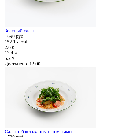
Зеленый салат
- 690 руб.
152.1 - ccal
2.6
б
13.4
ж
5.2
у
Доступен с 12:00
Салат с баклажаном и томатами