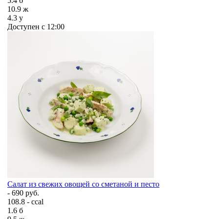
5.4
б
10.9
ж
4.3
у
Доступен с 12:00
Салат из свежих овощей со сметаной и песто
- 690 руб.
108.8 - ccal
1.6
б