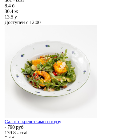
361 - ccal
8.4
б
30.4
ж
13.5
у
Доступен с 12:00
Салат с креветками и юдзу
- 790 руб.
139.8 - ccal