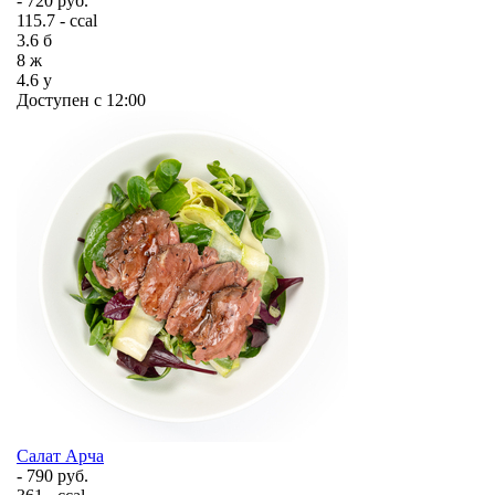
- 720 руб.
115.7 - ccal
3.6
б
8
ж
4.6
у
Доступен с 12:00
Салат Арча
- 790 руб.