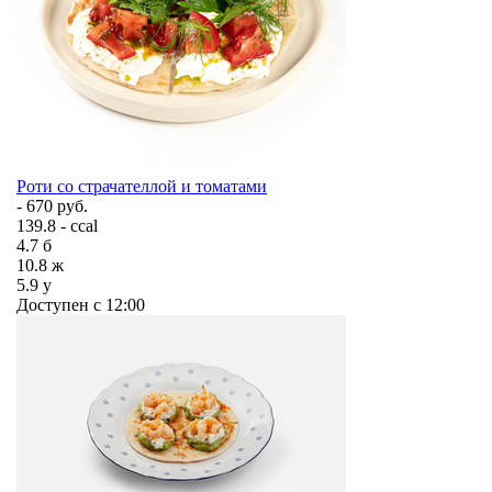
Роти со страчателлой и томатами
- 670 руб.
139.8 - ccal
4.7
б
10.8
ж
5.9
у
Доступен с 12:00