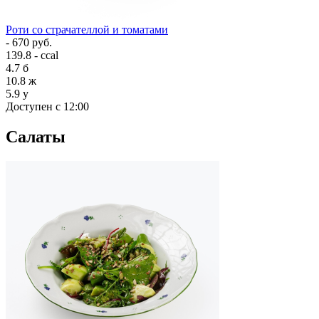
Роти со страчателлой и томатами
- 670 руб.
139.8 - ccal
4.7
б
10.8
ж
5.9
у
Доступен с 12:00
Салаты