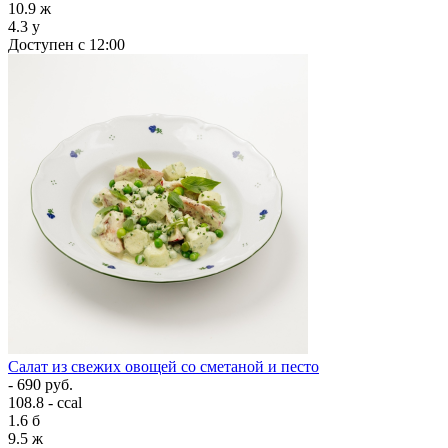
10.9
ж
4.3
у
Доступен с 12:00
Салат из свежих овощей со сметаной и песто
- 690 руб.
108.8 - ccal
1.6
б
9.5
ж