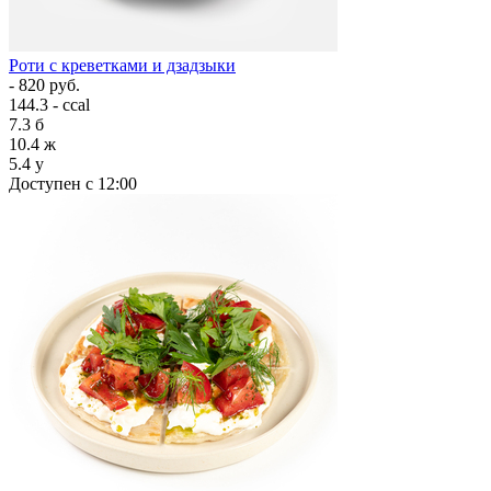
Роти с креветками и дзадзыки
- 820 руб.
144.3 - ccal
7.3
б
10.4
ж
5.4
у
Доступен с 12:00