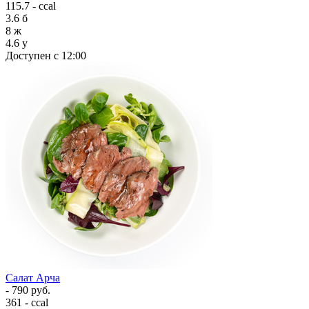
115.7 - ccal
3.6
б
8
ж
4.6
у
Доступен с 12:00
Салат Арча
- 790 руб.
361 - ccal