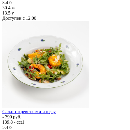
8.4
б
30.4
ж
13.5
у
Доступен с 12:00
Салат с креветками и юдзу
- 790 руб.
139.8 - ccal
5.4
б