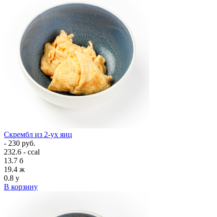
Скрембл из 2-ух яиц
- 230 руб.
232.6 - ccal
13.7
б
19.4
ж
0.8
у
В корзину