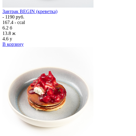
Завтрак BEGIN (креветка)
- 1190 руб.
167.4 - ccal
6.2
б
13.8
ж
4.6
у
В корзину