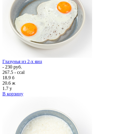
Глазунья из 2-х яиц
- 230 руб.
267.5 - ccal
18.9
б
20.6
ж
1.7
у
В корзину