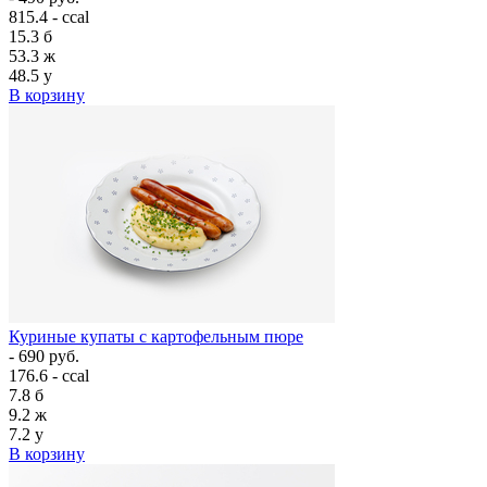
815.4 - ccal
15.3
б
53.3
ж
48.5
у
В корзину
Куриные купаты с картофельным пюре
- 690 руб.
176.6 - ccal
7.8
б
9.2
ж
7.2
у
В корзину