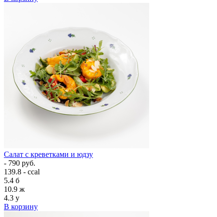
Салат с креветками и юдзу
- 790 руб.
139.8 - ccal
5.4
б
10.9
ж
4.3
у
В корзину