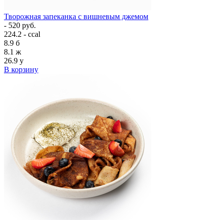
Творожная запеканка с вишневым джемом
- 520 руб.
224.2 - ccal
8.9
б
8.1
ж
26.9
у
В корзину