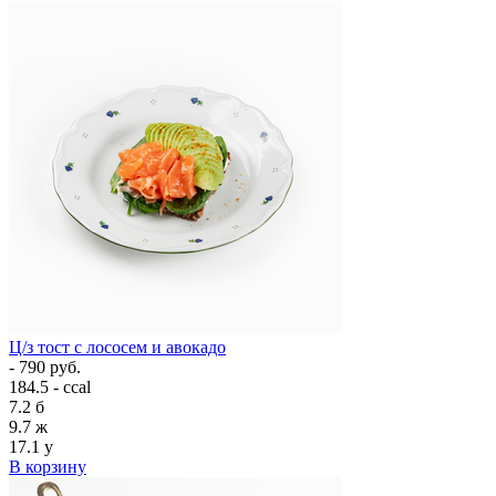
Ц/з тост с лососем и авокадо
- 790 руб.
184.5 - ccal
7.2
б
9.7
ж
17.1
у
В корзину