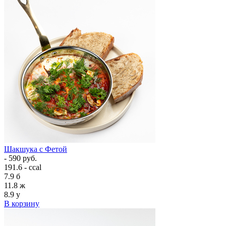
Шакшука с Фетой
- 590 руб.
191.6 - ccal
7.9
б
11.8
ж
8.9
у
В корзину