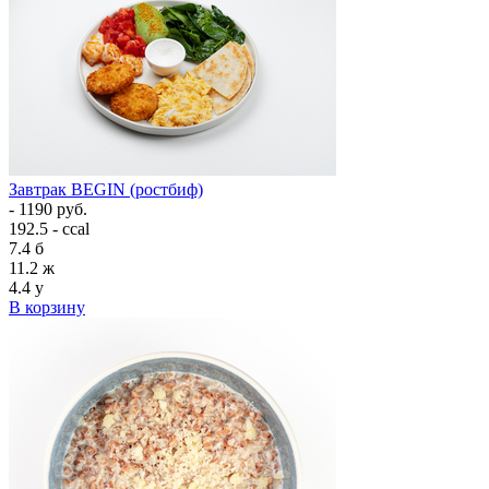
Завтрак BEGIN (ростбиф)
- 1190 руб.
192.5 - ccal
7.4
б
11.2
ж
4.4
у
В корзину