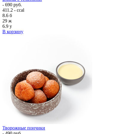
- 690 руб.
411.2 - ccal
8.6
б
29
ж
6.9
у
В корзину
Творожные пончики
- 490 руб.