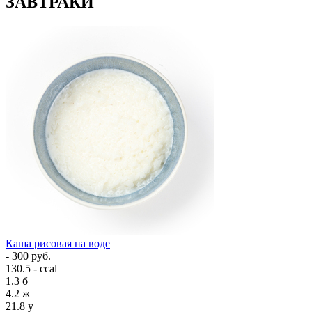
ЗАВТРАКИ
Каша рисовая на воде
- 300 руб.
130.5 - ccal
1.3
б
4.2
ж
21.8
у