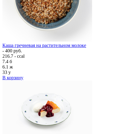
Каша гречневая на растительном молоке
- 400 руб.
216.7 - ccal
7.4
б
6.1
ж
33
у
В корзину