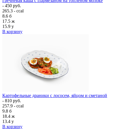
Гречневая каша с Пармезаном на топлёном молоке
- 450 руб.
265.3 - ccal
8.6
б
17.5
ж
15.9
у
В корзину
Картофельные драники с лососем, яйцом и сметаной
- 810 руб.
257.9 - ccal
9.8
б
18.4
ж
13.4
у
В корзину