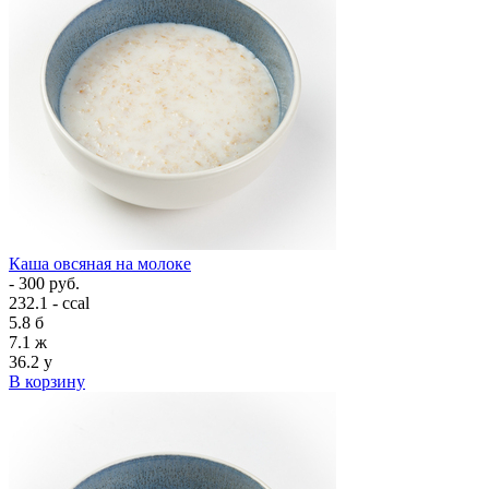
Каша овсяная на молоке
- 300 руб.
232.1 - ccal
5.8
б
7.1
ж
36.2
у
В корзину