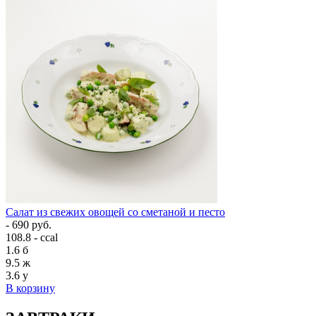
Салат из свежих овощей со сметаной и песто
- 690 руб.
108.8 - ccal
1.6
б
9.5
ж
3.6
у
В корзину