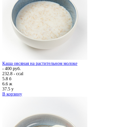
Каша овсяная на растительном молоке
- 400 руб.
232.8 - ccal
5.8
б
6.6
ж
37.5
у
В корзину