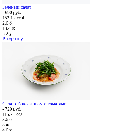
Зеленый салат
- 690 руб.
152.1 - ccal
2.6
б
13.4
ж
5.2
у
В корзину
Салат с баклажаном и томатами
- 720 руб.
115.7 - ccal
3.6
б
8
ж
4.6
у