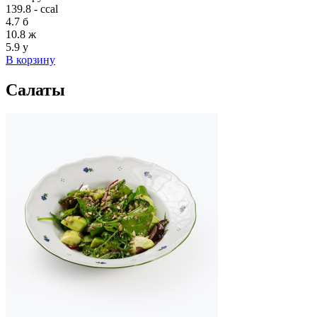
139.8 - ccal
4.7
б
10.8
ж
5.9
у
В корзину
Салаты