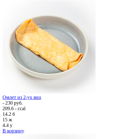
Омлет из 2-ух яиц
- 230 руб.
209.6 - ccal
14.2
б
15
ж
4.4
у
В корзину