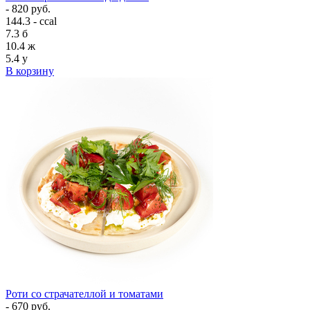
- 820 руб.
144.3 - ccal
7.3
б
10.4
ж
5.4
у
В корзину
Роти со страчателлой и томатами
- 670 руб.