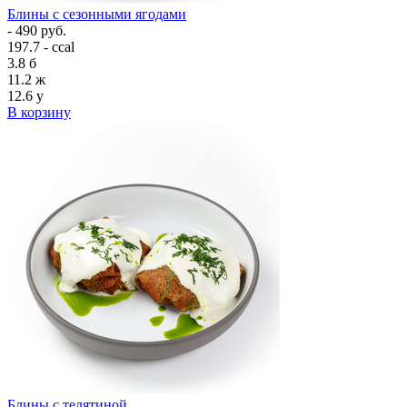
Блины с сезонными ягодами
- 490 руб.
197.7 - ccal
3.8
б
11.2
ж
12.6
у
В корзину
Блины с телятиной