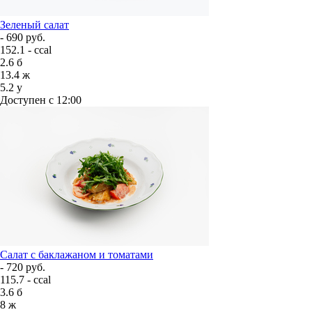
Зеленый салат
- 690 руб.
152.1 - ccal
2.6
б
13.4
ж
5.2
у
Доступен с 12:00
Салат с баклажаном и томатами
- 720 руб.
115.7 - ccal
3.6
б
8
ж