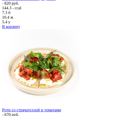
- 820 руб.
144.3 - ccal
7.3
б
10.4
ж
5.4
у
В корзину
Роти со страчателлой и томатами
- 670 руб.