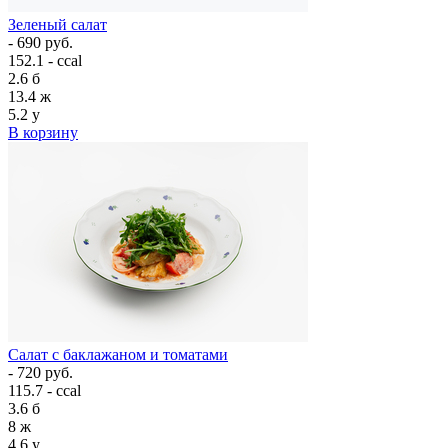
Зеленый салат
- 690 руб.
152.1 - ccal
2.6
б
13.4
ж
5.2
у
В корзину
Салат с баклажаном и томатами
- 720 руб.
115.7 - ccal
3.6
б
8
ж
4.6
у