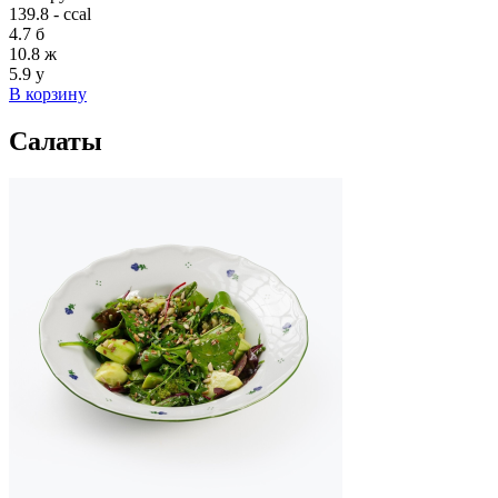
139.8 - ccal
4.7
б
10.8
ж
5.9
у
В корзину
Салаты