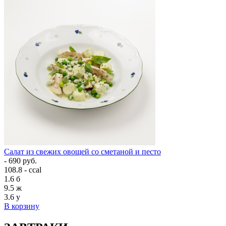
Салат из свежих овощей со сметаной и песто
- 690 руб.
108.8 - ccal
1.6
б
9.5
ж
3.6
у
В корзину