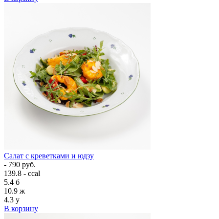
Салат с креветками и юдзу
- 790 руб.
139.8 - ccal
5.4
б
10.9
ж
4.3
у
В корзину