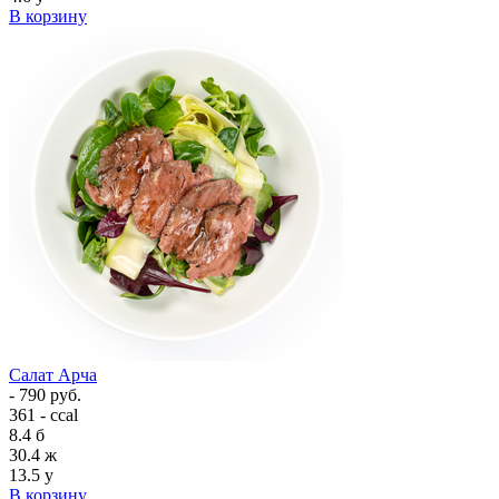
В корзину
Салат Арча
- 790 руб.
361 - ccal
8.4
б
30.4
ж
13.5
у
В корзину