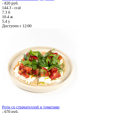
- 820 руб.
144.3 - ccal
7.3
б
10.4
ж
5.4
у
Доступен с 12:00
Роти со страчателлой и томатами
- 670 руб.