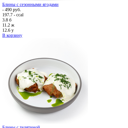
Блины с сезонными ягодами
- 490 руб.
197.7 - ccal
3.8
б
11.2
ж
12.6
у
В корзину
Блины с телятиной