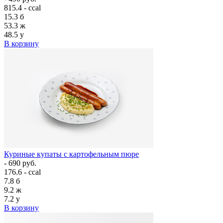
815.4 - ccal
15.3
б
53.3
ж
48.5
у
В корзину
Куриные купаты с картофельным пюре
- 690 руб.
176.6 - ccal
7.8
б
9.2
ж
7.2
у
В корзину