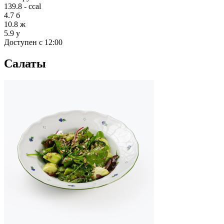
139.8 - ccal
4.7
б
10.8
ж
5.9
у
Доступен с 12:00
Салаты