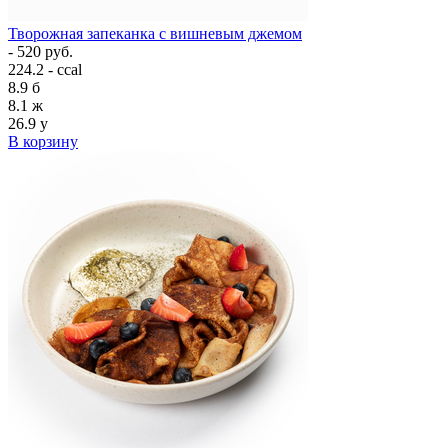
Творожная запеканка с вишневым джемом
- 520 руб.
224.2 - ccal
8.9
б
8.1
ж
26.9
у
В корзину