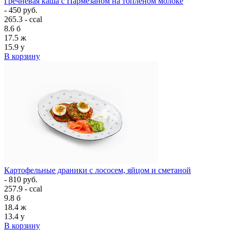
Гречневая каша с Пармезаном на топлёном молоке
- 450 руб.
265.3 - ccal
8.6
б
17.5
ж
15.9
у
В корзину
Картофельные драники с лососем, яйцом и сметаной
- 810 руб.
257.9 - ccal
9.8
б
18.4
ж
13.4
у
В корзину