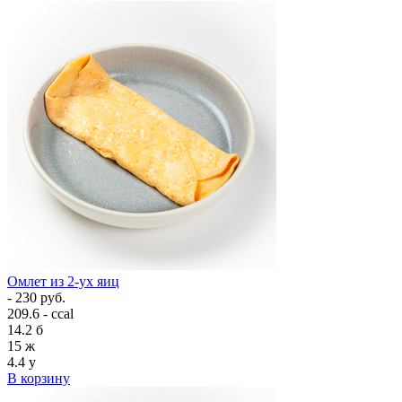
Омлет из 2-ух яиц
- 230 руб.
209.6 - ccal
14.2
б
15
ж
4.4
у
В корзину