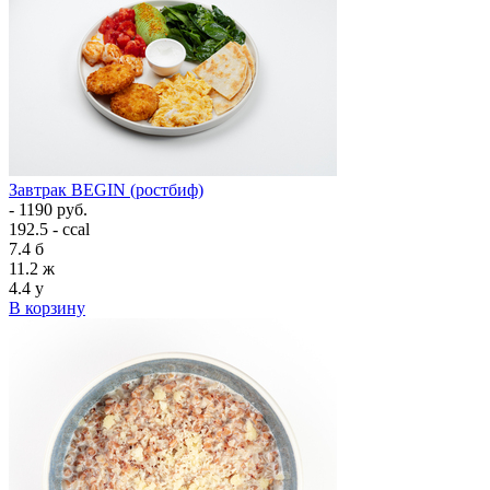
Завтрак BEGIN (ростбиф)
- 1190 руб.
192.5 - ccal
7.4
б
11.2
ж
4.4
у
В корзину