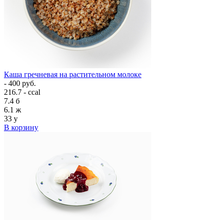
Каша гречневая на растительном молоке
- 400 руб.
216.7 - ccal
7.4
б
6.1
ж
33
у
В корзину