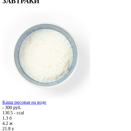
ЗАВТРАКИ
Каша рисовая на воде
- 300 руб.
130.5 - ccal
1.3
б
4.2
ж
21.8
у