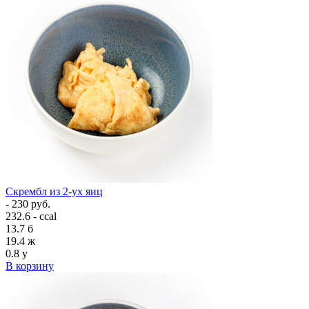
Скрембл из 2-ух яиц
- 230 руб.
232.6 - ccal
13.7
б
19.4
ж
0.8
у
В корзину