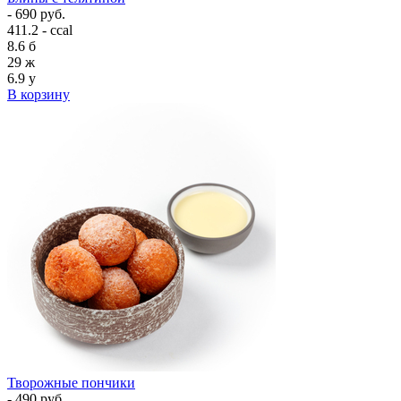
- 690 руб.
411.2 - ccal
8.6
б
29
ж
6.9
у
В корзину
Творожные пончики
- 490 руб.