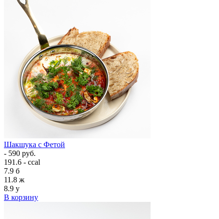
Шакшука с Фетой
- 590 руб.
191.6 - ccal
7.9
б
11.8
ж
8.9
у
В корзину