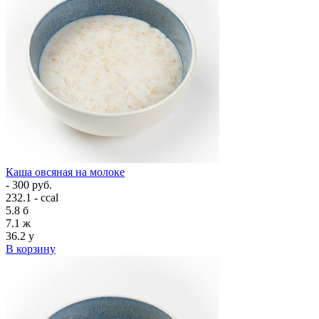
Каша овсяная на молоке
- 300 руб.
232.1 - ccal
5.8
б
7.1
ж
36.2
у
В корзину