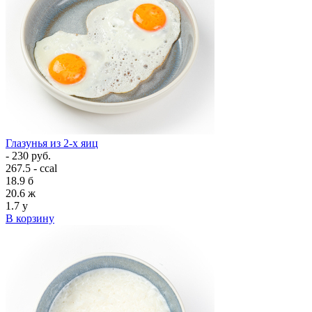
Глазунья из 2-х яиц
- 230 руб.
267.5 - ccal
18.9
б
20.6
ж
1.7
у
В корзину