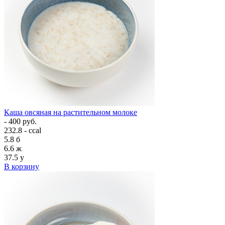
Каша овсяная на растительном молоке
- 400 руб.
232.8 - ccal
5.8
б
6.6
ж
37.5
у
В корзину