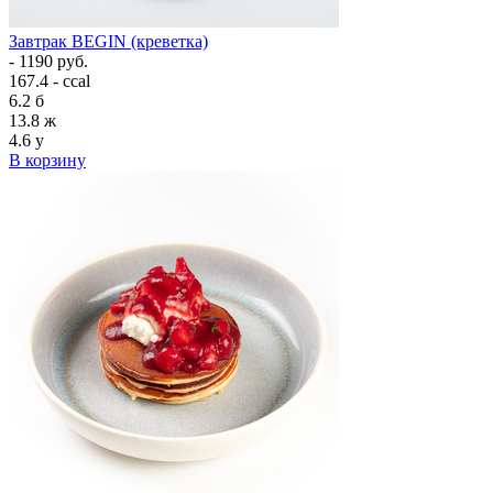
Завтрак BEGIN (креветка)
- 1190 руб.
167.4 - ccal
6.2
б
13.8
ж
4.6
у
В корзину