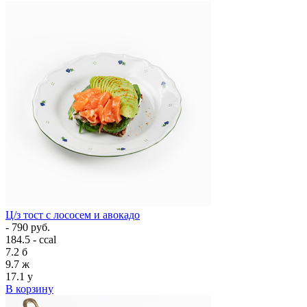
Ц/з тост с лососем и авокадо
- 790 руб.
184.5 - ccal
7.2
б
9.7
ж
17.1
у
В корзину