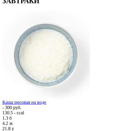
ЗАВТРАКИ
Каша рисовая на воде
- 300 руб.
130.5 - ccal
1.3
б
4.2
ж
21.8
у