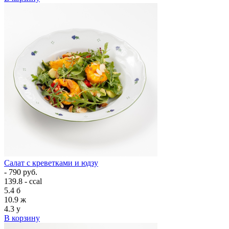
Салат с креветками и юдзу
- 790 руб.
139.8 - ccal
5.4
б
10.9
ж
4.3
у
В корзину