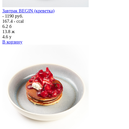
Завтрак BEGIN (креветка)
- 1190 руб.
167.4 - ccal
6.2
б
13.8
ж
4.6
у
В корзину