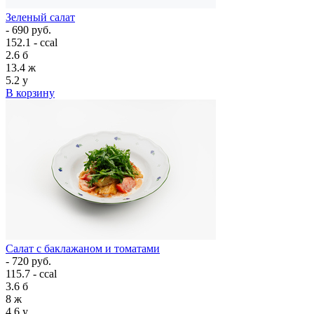
Зеленый салат
- 690 руб.
152.1 - ccal
2.6
б
13.4
ж
5.2
у
В корзину
Салат с баклажаном и томатами
- 720 руб.
115.7 - ccal
3.6
б
8
ж
4.6
у