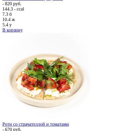
- 820 руб.
144.3 - ccal
7.3
б
10.4
ж
5.4
у
В корзину
Роти со страчателлой и томатами
- 670 руб.