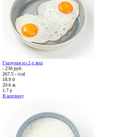
Глазунья из 2-х яиц
- 230 руб.
267.5 - ccal
18.9
б
20.6
ж
1.7
у
В корзину