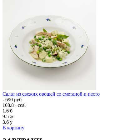
Салат из свежих овощей со сметаной и песто
- 690 руб.
108.8 - ccal
1.6
б
9.5
ж
3.6
у
В корзину