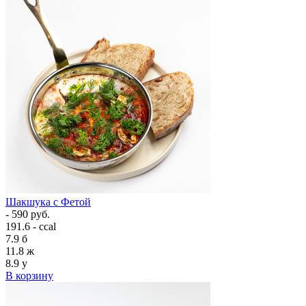
Шакшука с Фетой
- 590 руб.
191.6 - ccal
7.9
б
11.8
ж
8.9
у
В корзину