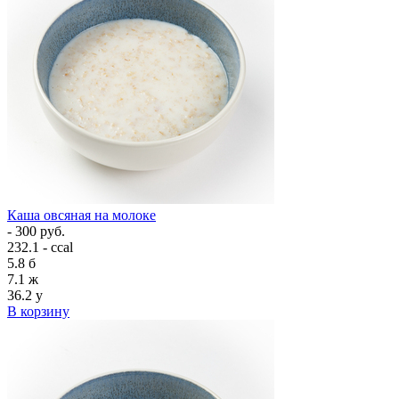
Каша овсяная на молоке
- 300 руб.
232.1 - ccal
5.8
б
7.1
ж
36.2
у
В корзину