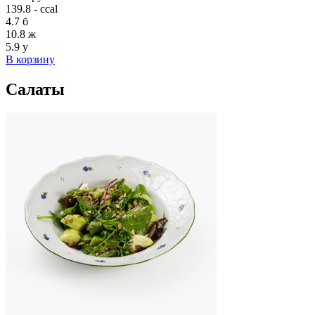
139.8 - ccal
4.7
б
10.8
ж
5.9
у
В корзину
Салаты