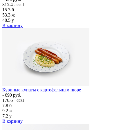
815.4 - ccal
15.3
б
53.3
ж
48.5
у
В корзину
Куриные купаты с картофельным пюре
- 690 руб.
176.6 - ccal
7.8
б
9.2
ж
7.2
у
В корзину