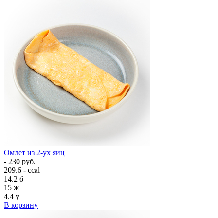
Омлет из 2-ух яиц
- 230 руб.
209.6 - ccal
14.2
б
15
ж
4.4
у
В корзину