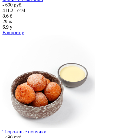
- 690 руб.
411.2 - ccal
8.6
б
29
ж
6.9
у
В корзину
Творожные пончики
- 490 руб.