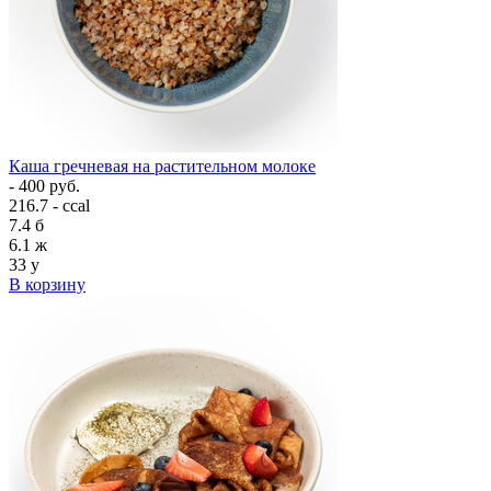
Каша гречневая на растительном молоке
- 400 руб.
216.7 - ccal
7.4
б
6.1
ж
33
у
В корзину