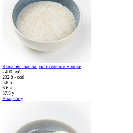
Каша овсяная на растительном молоке
- 400 руб.
232.8 - ccal
5.8
б
6.6
ж
37.5
у
В корзину