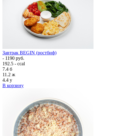
Завтрак BEGIN (ростбиф)
- 1190 руб.
192.5 - ccal
7.4
б
11.2
ж
4.4
у
В корзину