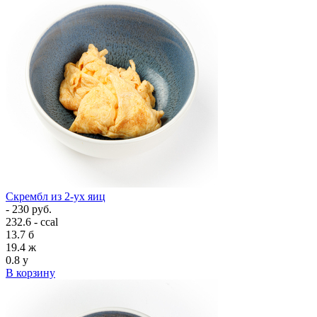
Скрембл из 2-ух яиц
- 230 руб.
232.6 - ccal
13.7
б
19.4
ж
0.8
у
В корзину