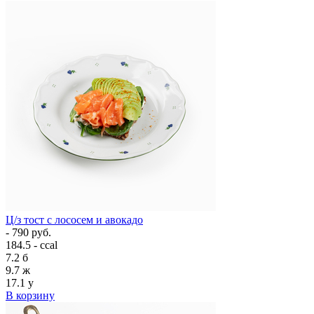
Ц/з тост с лососем и авокадо
- 790 руб.
184.5 - ccal
7.2
б
9.7
ж
17.1
у
В корзину