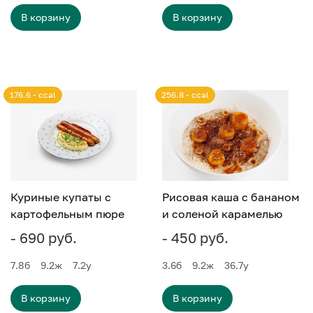
В корзину
В корзину
176.6 - ccal
256.8 - ccal
Куриные купаты с
Рисовая каша с бананом
картофельным пюре
и соленой карамелью
- 690 руб.
- 450 руб.
7.8
б
9.2
ж
7.2
у
3.6
б
9.2
ж
36.7
у
В корзину
В корзину