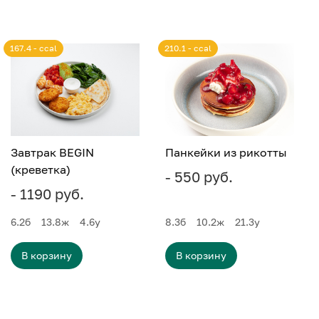
167.4 - ccal
210.1 - ccal
Завтрак BEGIN
Панкейки из рикотты
(креветка)
- 550 руб.
- 1190 руб.
6.2
б
13.8
ж
4.6
у
8.3
б
10.2
ж
21.3
у
В корзину
В корзину