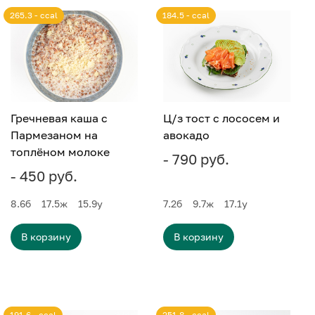
265.3 - ccal
184.5 - ccal
Гречневая каша с
Ц/з тост с лососем и
Пармезаном на
авокадо
топлёном молоке
- 790 руб.
- 450 руб.
8.6
б
17.5
ж
15.9
у
7.2
б
9.7
ж
17.1
у
В корзину
В корзину
191.6 - ccal
251.8 - ccal