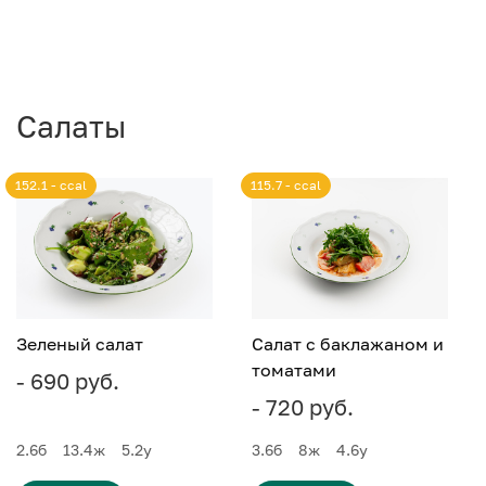
Салаты
152.1 - ccal
115.7 - ccal
Зеленый салат
Салат с баклажаном и
томатами
- 690 руб.
- 720 руб.
2.6
б
13.4
ж
5.2
у
3.6
б
8
ж
4.6
у