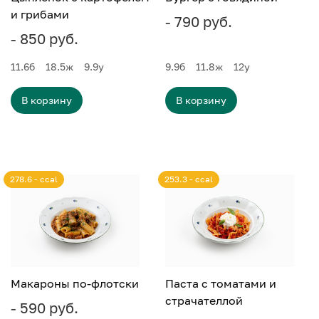
и грибами
- 790 руб.
- 850 руб.
11.6
б
18.5
ж
9.9
у
9.9
б
11.8
ж
12
у
В корзину
В корзину
278.6 - ccal
253.3 - ccal
Макароны по-флотски
Паста с томатами и
страчателлой
- 590 руб.