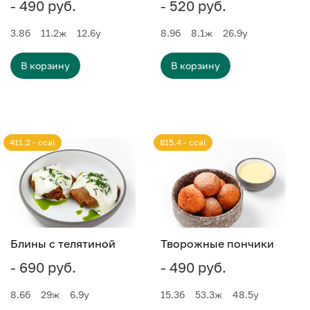
- 490 руб.
- 520 руб.
3.8
б
11.2
ж
12.6
у
8.9
б
8.1
ж
26.9
у
В корзину
В корзину
411.2 - ccal
815.4 - ccal
Блины с телятиной
Творожные пончики
- 690 руб.
- 490 руб.
8.6
б
29
ж
6.9
у
15.3
б
53.3
ж
48.5
у