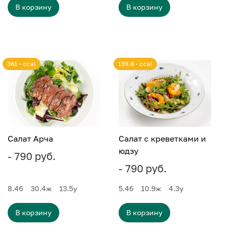
В корзину
В корзину
361 - ccal
139.8 - ccal
Салат Арча
Салат с креветками и
юдзу
- 790 руб.
- 790 руб.
8.4
б
30.4
ж
13.5
у
5.4
б
10.9
ж
4.3
у
В корзину
В корзину