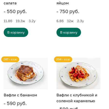
салата
яйцом
- 550 руб.
- 750 руб.
11.8
б
19.3
ж
3.2
у
6.8
б
12
ж
2.3
у
В корзину
В корзину
287 - ccal
294 - ccal
Вафли с бананом
Вафли с клубникой и
соленой карамелью
- 590 руб.