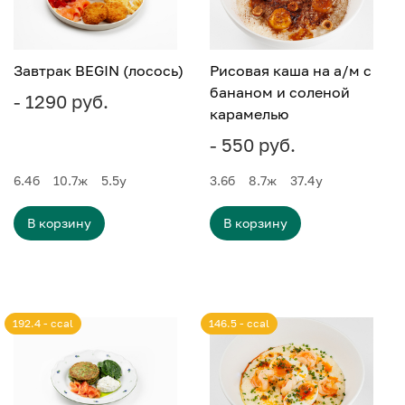
Завтрак BEGIN (лосось)
Рисовая каша на а/м с
бананом и соленой
- 1290 руб.
карамелью
- 550 руб.
6.4
б
10.7
ж
5.5
у
3.6
б
8.7
ж
37.4
у
В корзину
В корзину
192.4 - ccal
146.5 - ccal