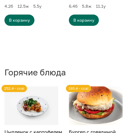
4.2
б
12.5
ж
5.5
у
6.4
б
5.8
ж
11.1
у
В корзину
В корзину
Горячие блюда
252.4 - ccal
193.4 - ccal
Цыпленок с картофелем
Бургер с говядиной