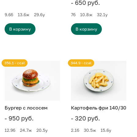
- 650 руб.
9.6
б
13.6
ж
29.6
у
7
б
10.8
ж
32.1
у
В корзину
В корзину
356.1 - ccal
344.9 - ccal
Бургер с лососем
Картофель фри 140/30
- 950 руб.
- 320 руб.
12.9
б
24.7
ж
20.5
у
2.1
б
30.5
ж
15.6
у