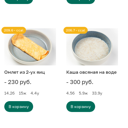
209.6 - ccal
206.7 - ccal
Омлет из 2-ух яиц
Каша овсяная на воде
- 230 руб.
- 300 руб.
14.2
б
15
ж
4.4
у
4.5
б
5.9
ж
33.9
у
В корзину
В корзину