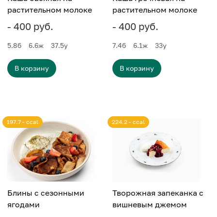
растительном молоке
растительном молоке
- 400 руб.
- 400 руб.
5.8
б
6.6
ж
37.5
у
7.4
б
6.1
ж
33
у
В корзину
В корзину
197.7 - ccal
224.2 - ccal
Блины с сезонными
Творожная запеканка с
ягодами
вишневым джемом