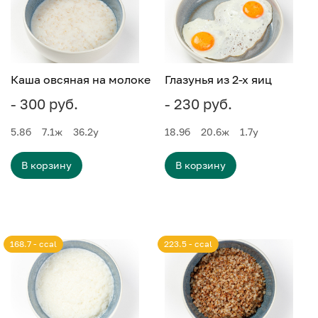
Каша овсяная на молоке
Глазунья из 2-х яиц
- 300 руб.
- 230 руб.
5.8
б
7.1
ж
36.2
у
18.9
б
20.6
ж
1.7
у
В корзину
В корзину
168.7 - ccal
223.5 - ccal