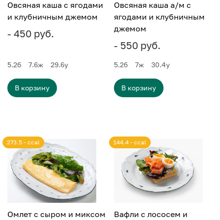
Овсяная каша с ягодами
Овсяная каша а/м с
и клубничным джемом
ягодами и клубничным
джемом
- 450 руб.
- 550 руб.
5.2
б
7.6
ж
29.6
у
5.2
б
7
ж
30.4
у
В корзину
В корзину
273.5 - ccal
144.4 - ccal
Омлет с сыром и миксом
Вафли с лососем и