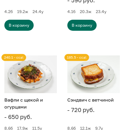
- 590 руб.
4.2
б
19.2
ж
24.4
у
4.1
б
20.3
ж
23.4
у
В корзину
В корзину
240.1 - ccal
185.5 - ccal
Вафли с щекой и
Сэндвич с ветчиной
огурцами
- 720 руб.
- 650 руб.
8.6
б
17.9
ж
11.5
у
8.6
б
12.1
ж
9.7
у