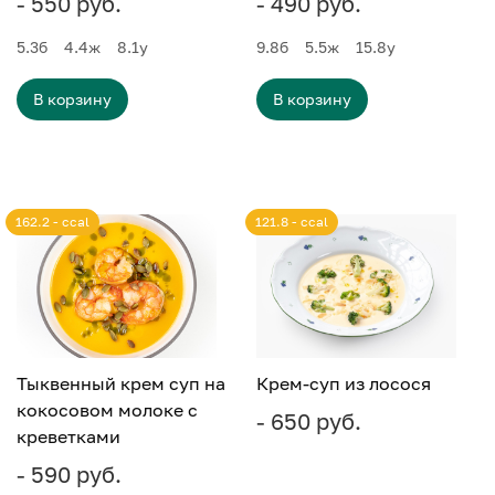
- 550 руб.
- 490 руб.
5.3
б
4.4
ж
8.1
у
9.8
б
5.5
ж
15.8
у
В корзину
В корзину
162.2 - ccal
121.8 - ccal
Тыквенный крем суп на
Крем-суп из лосося
кокосовом молоке с
- 650 руб.
креветками
- 590 руб.