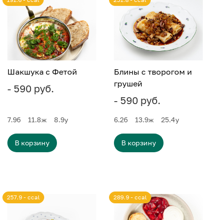
Шакшука с Фетой
Блины с творогом и
грушей
- 590 руб.
- 590 руб.
7.9
б
11.8
ж
8.9
у
6.2
б
13.9
ж
25.4
у
В корзину
В корзину
257.9 - ccal
289.9 - ccal