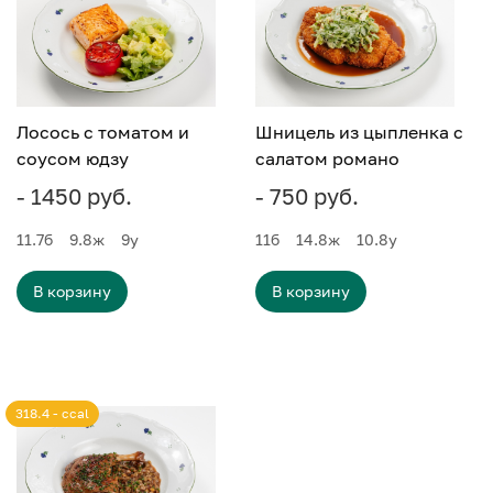
Лосось с томатом и
Шницель из цыпленка с
соусом юдзу
салатом романо
- 1450 руб.
- 750 руб.
11.7
б
9.8
ж
9
у
11
б
14.8
ж
10.8
у
В корзину
В корзину
318.4 - ccal