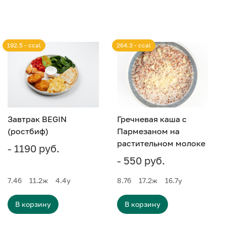
192.5 - ccal
264.3 - ccal
Завтрак BEGIN
Гречневая каша с
(ростбиф)
Пармезаном на
растительном молоке
- 1190 руб.
- 550 руб.
7.4
б
11.2
ж
4.4
у
8.7
б
17.2
ж
16.7
у
В корзину
В корзину