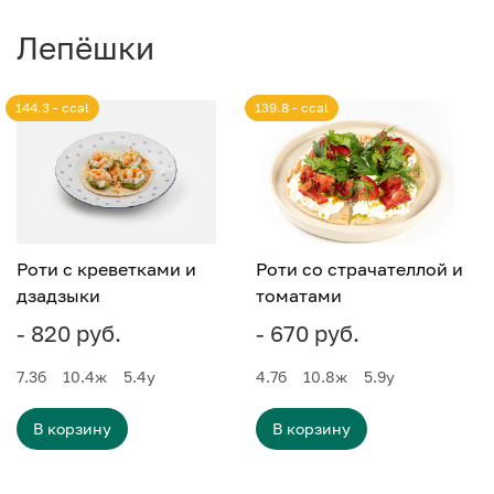
Лепёшки
144.3 - ccal
139.8 - ccal
Роти с креветками и
Роти со страчателлой и
дзадзыки
томатами
- 820 руб.
- 670 руб.
7.3
б
10.4
ж
5.4
у
4.7
б
10.8
ж
5.9
у
В корзину
В корзину