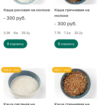
Каша рисовая на молоке
Каша гречневая на
молоке
- 300 руб.
- 300 руб.
3.3
б
6
ж
25.3
у
7.7
б
7.1
ж
32.2
у
В корзину
В корзину
232.8 - ccal
216.7 - ccal
Каша овсяная на
Каша гречневая на