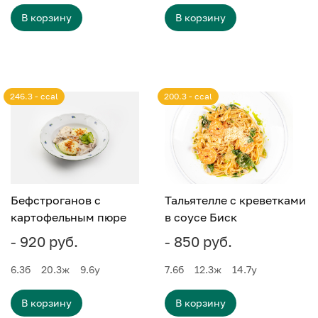
В корзину
В корзину
246.3 - ccal
200.3 - ccal
Бефстроганов с
Тальятелле с креветками
картофельным пюре
в соусе Биск
- 920 руб.
- 850 руб.
6.3
б
20.3
ж
9.6
у
7.6
б
12.3
ж
14.7
у
В корзину
В корзину