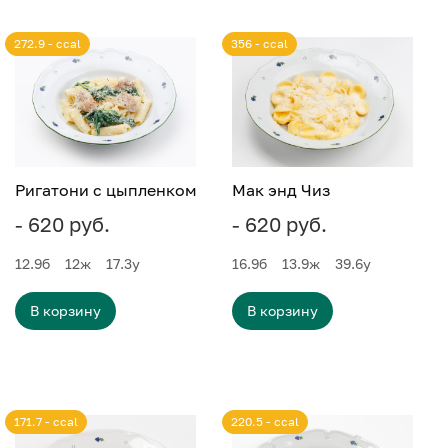
272.9 - ccal
356 - ccal
Ригатони с цыпленком
Мак энд Чиз
- 620 руб.
- 620 руб.
12.9
б
12
ж
17.3
у
16.9
б
13.9
ж
39.6
у
В корзину
В корзину
171.7 - ccal
220.5 - ccal