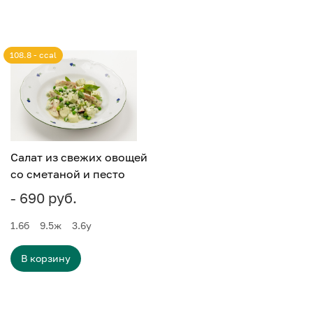
108.8 - ccal
Салат из свежих овощей
со сметаной и песто
- 690 руб.
1.6
б
9.5
ж
3.6
у
В корзину