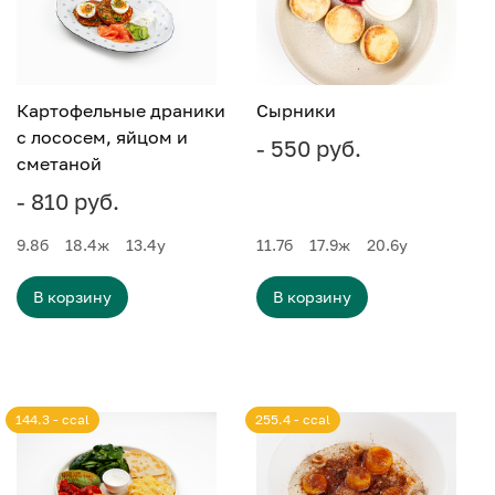
Картофельные драники
Сырники
с лососем, яйцом и
- 550 руб.
сметаной
- 810 руб.
9.8
б
18.4
ж
13.4
у
11.7
б
17.9
ж
20.6
у
В корзину
В корзину
144.3 - ccal
255.4 - ccal