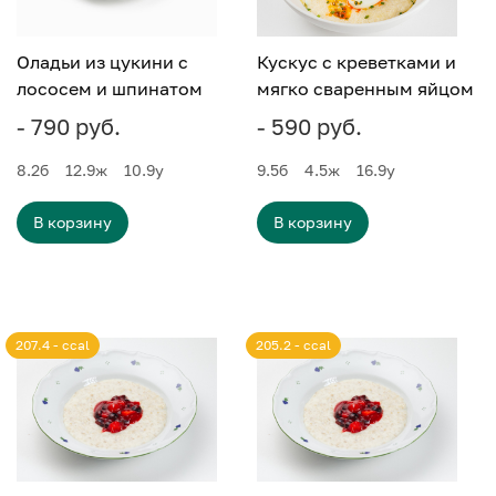
Оладьи из цукини с
Кускус с креветками и
лососем и шпинатом
мягко сваренным яйцом
- 790 руб.
- 590 руб.
8.2
б
12.9
ж
10.9
у
9.5
б
4.5
ж
16.9
у
В корзину
В корзину
207.4 - ccal
205.2 - ccal