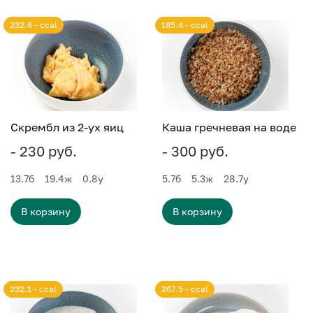
232.6 - ccal
185.4 - ccal
Скрембл из 2-ух яиц
Каша гречневая на воде
- 230 руб.
- 300 руб.
13.7
б
19.4
ж
0.8
у
5.7
б
5.3
ж
28.7
у
В корзину
В корзину
232.1 - ccal
267.5 - ccal