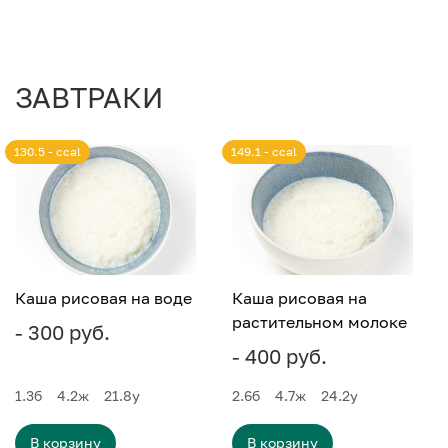
ЗАВТРАКИ
130.5 - ccal
149.1 - ccal
Каша рисовая на воде
Каша рисовая на
растительном молоке
- 300 руб.
- 400 руб.
1.3
б
4.2
ж
21.8
у
2.6
б
4.7
ж
24.2
у
В корзину
В корзину