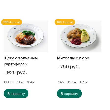
136.4 - ccal
166.1 - ccal
Щека с толченым
Митболы с пюре
картофелем
- 750 руб.
- 920 руб.
11.8
б
7.1
ж
0.4
у
7.4
б
11.1
ж
8.9
у
В корзину
В корзину