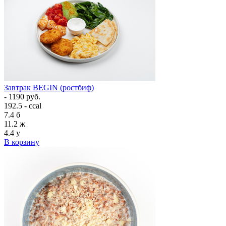
Завтрак BEGIN (ростбиф)
- 1190 руб.
192.5 - ccal
7.4
б
11.2
ж
4.4
у
В корзину