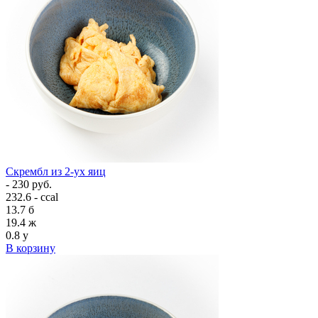
Скрембл из 2-ух яиц
- 230 руб.
232.6 - ccal
13.7
б
19.4
ж
0.8
у
В корзину