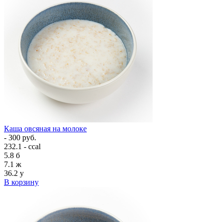
Каша овсяная на молоке
- 300 руб.
232.1 - ccal
5.8
б
7.1
ж
36.2
у
В корзину