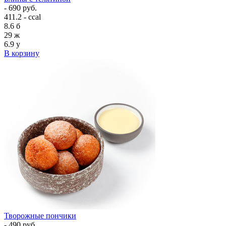
- 690 руб.
411.2 - ccal
8.6
б
29
ж
6.9
у
В корзину
Творожные пончики
- 490 руб.