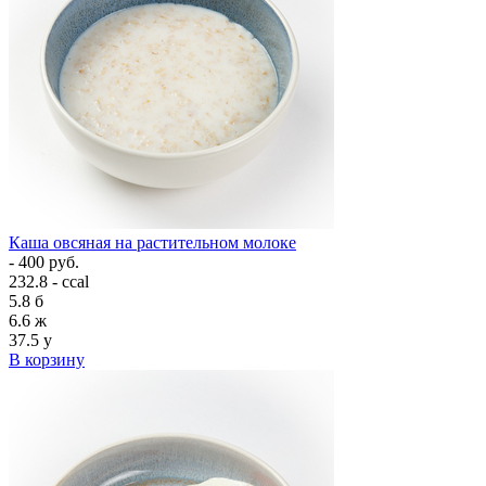
Каша овсяная на растительном молоке
- 400 руб.
232.8 - ccal
5.8
б
6.6
ж
37.5
у
В корзину