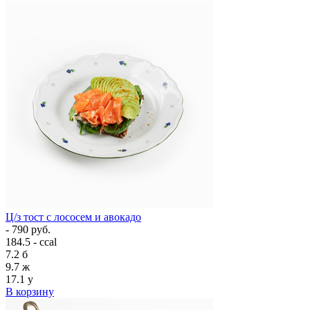
Ц/з тост с лососем и авокадо
- 790 руб.
184.5 - ccal
7.2
б
9.7
ж
17.1
у
В корзину