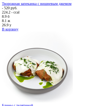
Творожная запеканка с вишневым джемом
- 520 руб.
224.2 - ccal
8.9
б
8.1
ж
26.9
у
В корзину
Блины с телятиной