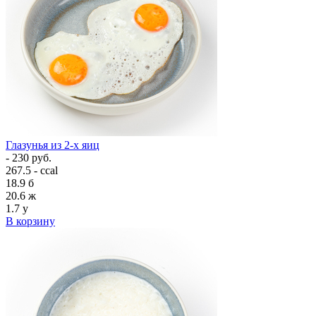
Глазунья из 2-х яиц
- 230 руб.
267.5 - ccal
18.9
б
20.6
ж
1.7
у
В корзину