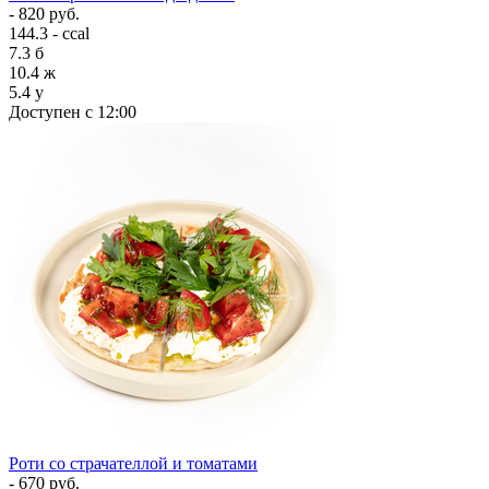
- 820 руб.
144.3 - ccal
7.3
б
10.4
ж
5.4
у
Доступен с 12:00
Роти со страчателлой и томатами
- 670 руб.