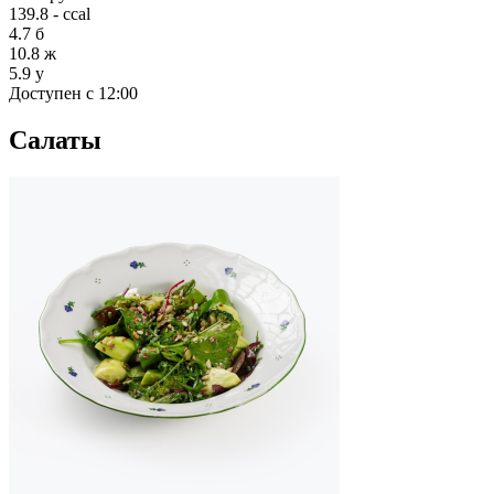
139.8 - ccal
4.7
б
10.8
ж
5.9
у
Доступен с 12:00
Салаты