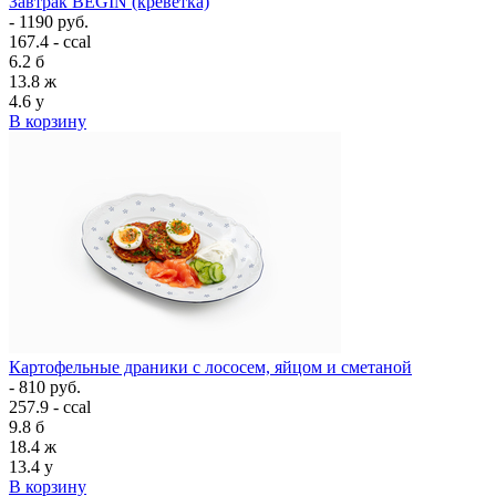
Завтрак BEGIN (креветка)
- 1190 руб.
167.4 - ccal
6.2
б
13.8
ж
4.6
у
В корзину
Картофельные драники с лососем, яйцом и сметаной
- 810 руб.
257.9 - ccal
9.8
б
18.4
ж
13.4
у
В корзину