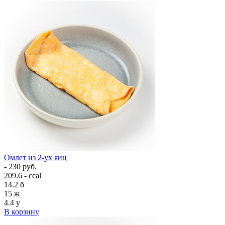
Омлет из 2-ух яиц
- 230 руб.
209.6 - ccal
14.2
б
15
ж
4.4
у
В корзину