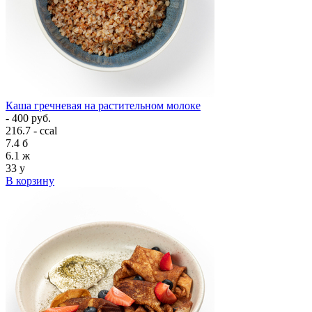
Каша гречневая на растительном молоке
- 400 руб.
216.7 - ccal
7.4
б
6.1
ж
33
у
В корзину