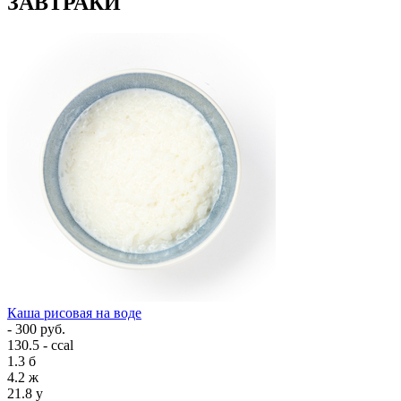
ЗАВТРАКИ
Каша рисовая на воде
- 300 руб.
130.5 - ccal
1.3
б
4.2
ж
21.8
у