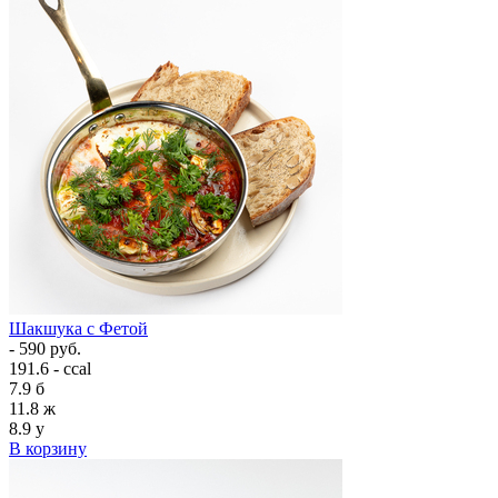
Шакшука с Фетой
- 590 руб.
191.6 - ccal
7.9
б
11.8
ж
8.9
у
В корзину