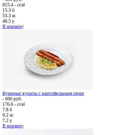
815.4 - ccal
15.3
б
53.3
ж
48.5
у
В корзину
Куриные купаты с картофельным пюре
- 690 руб.
176.6 - ccal
7.8
б
9.2
ж
7.2
у
В корзину