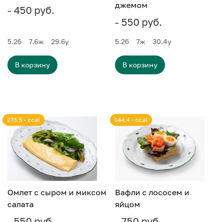
джемом
- 450 руб.
- 550 руб.
5.2
б
7.6
ж
29.6
у
5.2
б
7
ж
30.4
у
В корзину
В корзину
273.5 - ccal
144.4 - ccal
Омлет с сыром и миксом
Вафли с лососем и
салата
яйцом
- 550 руб.
- 750 руб.