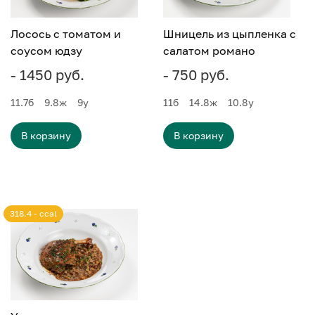
Лосось с томатом и
Шницель из цыпленка с
соусом юдзу
салатом романо
- 1450 руб.
- 750 руб.
11.7
б
9.8
ж
9
у
11
б
14.8
ж
10.8
у
В корзину
В корзину
318.4 - ccal