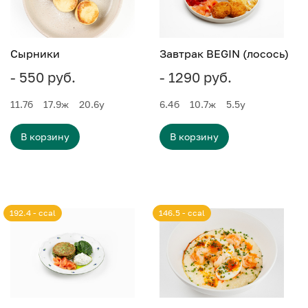
Сырники
Завтрак BEGIN (лосось)
- 550 руб.
- 1290 руб.
11.7
б
17.9
ж
20.6
у
6.4
б
10.7
ж
5.5
у
В корзину
В корзину
192.4 - ccal
146.5 - ccal