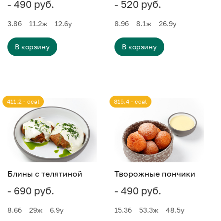
- 490 руб.
- 520 руб.
3.8
б
11.2
ж
12.6
у
8.9
б
8.1
ж
26.9
у
В корзину
В корзину
411.2 - ccal
815.4 - ccal
Блины с телятиной
Творожные пончики
- 690 руб.
- 490 руб.
8.6
б
29
ж
6.9
у
15.3
б
53.3
ж
48.5
у