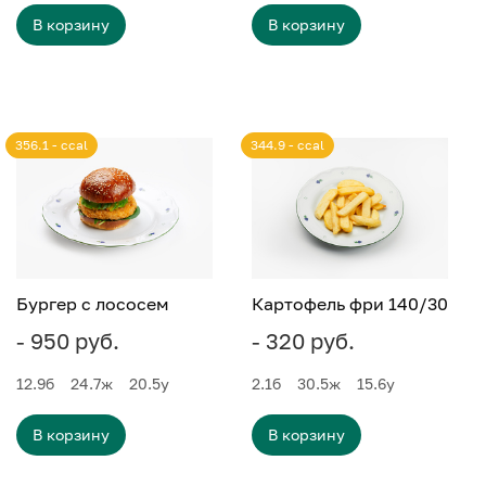
В корзину
В корзину
356.1 - ccal
344.9 - ccal
Бургер с лососем
Картофель фри 140/30
- 950 руб.
- 320 руб.
12.9
б
24.7
ж
20.5
у
2.1
б
30.5
ж
15.6
у
В корзину
В корзину