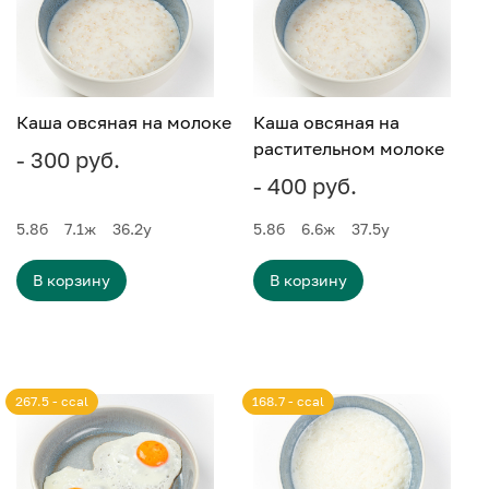
Каша овсяная на молоке
Каша овсяная на
растительном молоке
- 300 руб.
- 400 руб.
5.8
б
7.1
ж
36.2
у
5.8
б
6.6
ж
37.5
у
В корзину
В корзину
267.5 - ccal
168.7 - ccal