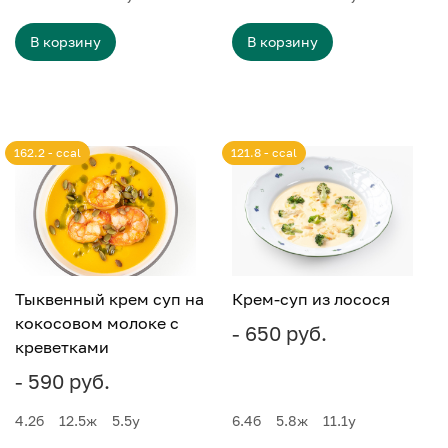
В корзину
В корзину
162.2 - ccal
121.8 - ccal
Тыквенный крем суп на
Крем-суп из лосося
кокосовом молоке с
- 650 руб.
креветками
- 590 руб.
4.2
б
12.5
ж
5.5
у
6.4
б
5.8
ж
11.1
у