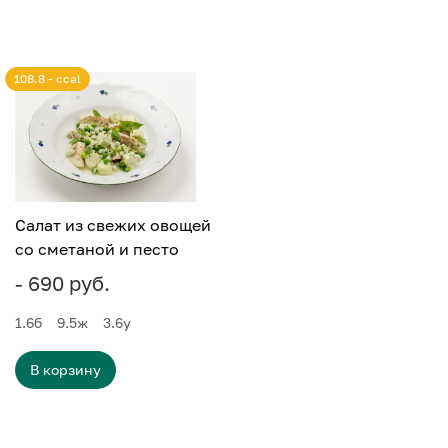
108.8 - ccal
Салат из свежих овощей
со сметаной и песто
- 690 руб.
1.6
б
9.5
ж
3.6
у
В корзину