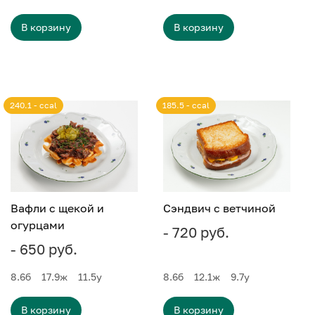
В корзину
В корзину
240.1 - ccal
185.5 - ccal
Вафли с щекой и
Сэндвич с ветчиной
огурцами
- 720 руб.
- 650 руб.
8.6
б
17.9
ж
11.5
у
8.6
б
12.1
ж
9.7
у
В корзину
В корзину