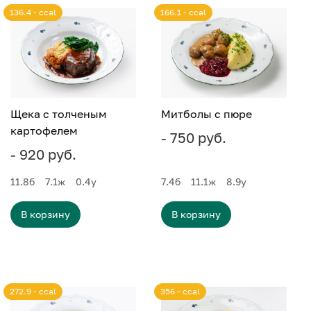
136.4 - ccal
166.1 - ccal
Щека с толченым
Митболы с пюре
картофелем
- 750 руб.
- 920 руб.
11.8
б
7.1
ж
0.4
у
7.4
б
11.1
ж
8.9
у
В корзину
В корзину
272.9 - ccal
356 - ccal