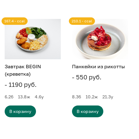
167.4 - ccal
210.1 - ccal
Завтрак BEGIN
Панкейки из рикотты
(креветка)
- 550 руб.
- 1190 руб.
6.2
б
13.8
ж
4.6
у
8.3
б
10.2
ж
21.3
у
В корзину
В корзину