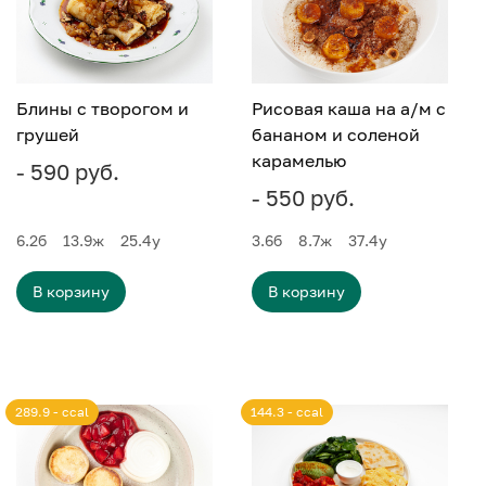
Блины с творогом и
Рисовая каша на а/м с
грушей
бананом и соленой
карамелью
- 590 руб.
- 550 руб.
6.2
б
13.9
ж
25.4
у
3.6
б
8.7
ж
37.4
у
В корзину
В корзину
289.9 - ccal
144.3 - ccal