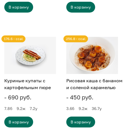
В корзину
В корзину
176.6 - ccal
256.8 - ccal
Куриные купаты с
Рисовая каша с бананом
картофельным пюре
и соленой карамелью
- 690 руб.
- 450 руб.
7.8
б
9.2
ж
7.2
у
3.6
б
9.2
ж
36.7
у
В корзину
В корзину