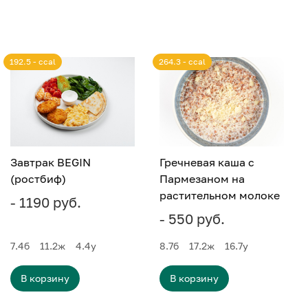
192.5 - ccal
264.3 - ccal
Завтрак BEGIN
Гречневая каша с
(ростбиф)
Пармезаном на
растительном молоке
- 1190 руб.
- 550 руб.
7.4
б
11.2
ж
4.4
у
8.7
б
17.2
ж
16.7
у
В корзину
В корзину