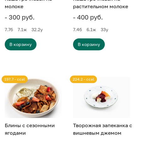
молоке
растительном молоке
- 300 руб.
- 400 руб.
7.7
б
7.1
ж
32.2
у
7.4
б
6.1
ж
33
у
В корзину
В корзину
197.7 - ccal
224.2 - ccal
Блины с сезонными
Творожная запеканка с
ягодами
вишневым джемом