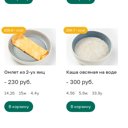
209.6 - ccal
206.7 - ccal
Омлет из 2-ух яиц
Каша овсяная на воде
- 230 руб.
- 300 руб.
14.2
б
15
ж
4.4
у
4.5
б
5.9
ж
33.9
у
В корзину
В корзину