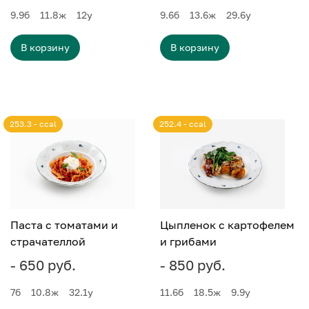
9.9
б
11.8
ж
12
у
9.6
б
13.6
ж
29.6
у
В корзину
В корзину
253.3 - ccal
252.4 - ccal
Паста с томатами и
Цыпленок с картофелем
страчателлой
и грибами
- 650 руб.
- 850 руб.
7
б
10.8
ж
32.1
у
11.6
б
18.5
ж
9.9
у