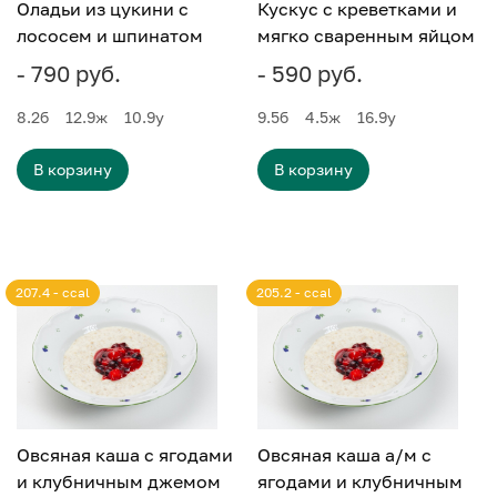
Оладьи из цукини с
Кускус с креветками и
лососем и шпинатом
мягко сваренным яйцом
- 790 руб.
- 590 руб.
8.2
б
12.9
ж
10.9
у
9.5
б
4.5
ж
16.9
у
В корзину
В корзину
207.4 - ccal
205.2 - ccal
Овсяная каша с ягодами
Овсяная каша а/м с
и клубничным джемом
ягодами и клубничным