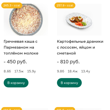
265.3 - ccal
257.9 - ccal
Гречневая каша с
Картофельные драники
Пармезаном на
с лососем, яйцом и
топлёном молоке
сметаной
- 450 руб.
- 810 руб.
8.6
б
17.5
ж
15.9
у
9.8
б
18.4
ж
13.4
у
В корзину
В корзину
184.5 - ccal
191.6 - ccal