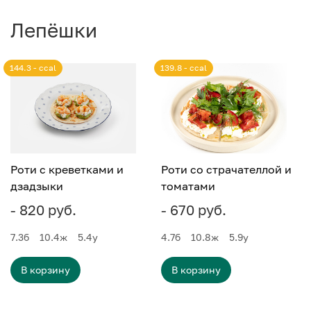
Лепёшки
144.3 - ccal
139.8 - ccal
Роти с креветками и
Роти со страчателлой и
дзадзыки
томатами
- 820 руб.
- 670 руб.
7.3
б
10.4
ж
5.4
у
4.7
б
10.8
ж
5.9
у
В корзину
В корзину