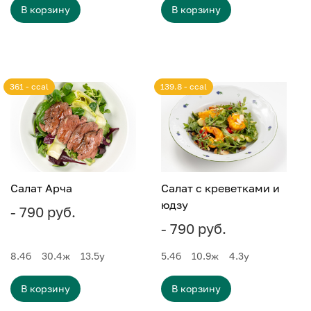
В корзину
В корзину
361 - ccal
139.8 - ccal
Салат Арча
Салат с креветками и
юдзу
- 790 руб.
- 790 руб.
8.4
б
30.4
ж
13.5
у
5.4
б
10.9
ж
4.3
у
В корзину
В корзину