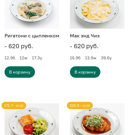
Ригатони с цыпленком
Мак энд Чиз
- 620 руб.
- 620 руб.
12.9
б
12
ж
17.3
у
16.9
б
13.9
ж
39.6
у
В корзину
В корзину
171.7 - ccal
220.5 - ccal