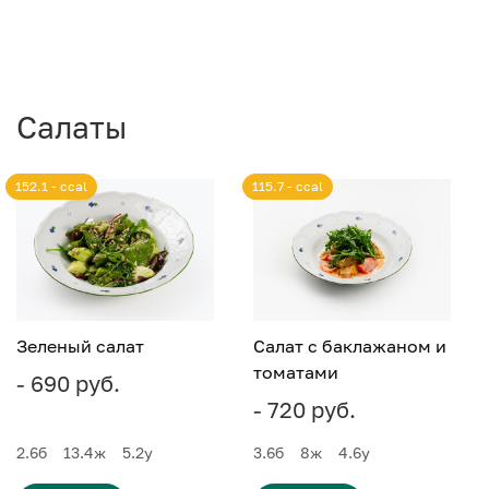
Салаты
152.1 - ccal
115.7 - ccal
Зеленый салат
Салат с баклажаном и
томатами
- 690 руб.
- 720 руб.
2.6
б
13.4
ж
5.2
у
3.6
б
8
ж
4.6
у