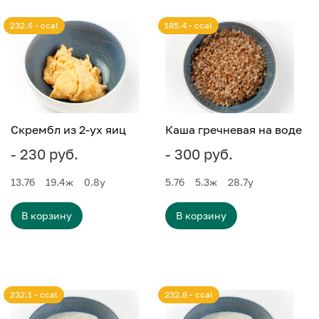
232.6 - ccal
185.4 - ccal
Скрембл из 2-ух яиц
Каша гречневая на воде
- 230 руб.
- 300 руб.
13.7
б
19.4
ж
0.8
у
5.7
б
5.3
ж
28.7
у
В корзину
В корзину
232.1 - ccal
232.8 - ccal