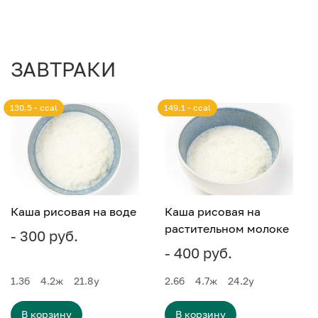
ЗАВТРАКИ
130.5 - ccal
149.1 - ccal
Каша рисовая на воде
Каша рисовая на
растительном молоке
- 300 руб.
- 400 руб.
1.3
б
4.2
ж
21.8
у
2.6
б
4.7
ж
24.2
у
В корзину
В корзину