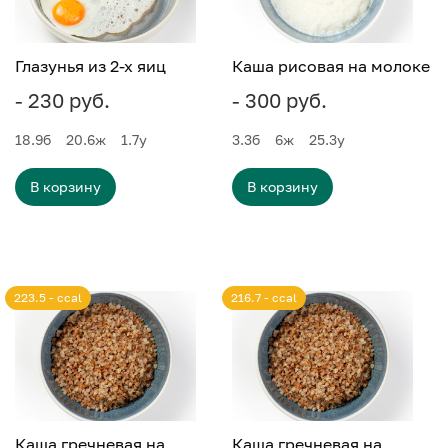
Глазунья из 2-х яиц
Каша рисовая на молоке
- 230 руб.
- 300 руб.
18.9
б
20.6
ж
1.7
у
3.3
б
6
ж
25.3
у
В корзину
В корзину
223.5 - ccal
216.7 - ccal
Каша гречневая на
Каша гречневая на