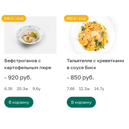
246.3 - ccal
200.3 - ccal
Бефстроганов с
Тальятелле с креветками
картофельным пюре
в соусе Биск
- 920 руб.
- 850 руб.
6.3
б
20.3
ж
9.6
у
7.6
б
12.3
ж
14.7
у
В корзину
В корзину