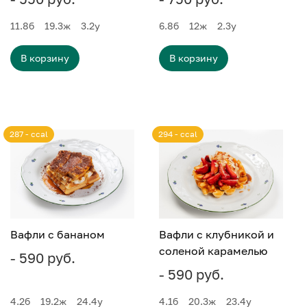
11.8
б
19.3
ж
3.2
у
6.8
б
12
ж
2.3
у
В корзину
В корзину
287 - ccal
294 - ccal
Вафли с бананом
Вафли с клубникой и
соленой карамелью
- 590 руб.
- 590 руб.
4.2
б
19.2
ж
24.4
у
4.1
б
20.3
ж
23.4
у