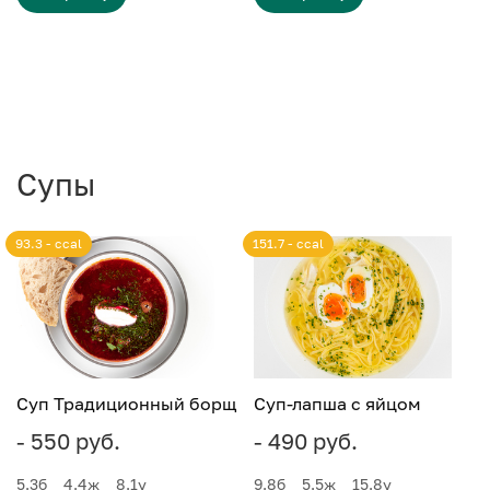
Супы
93.3 - ccal
151.7 - ccal
Суп Традиционный борщ
Суп-лапша с яйцом
- 550 руб.
- 490 руб.
5.3
б
4.4
ж
8.1
у
9.8
б
5.5
ж
15.8
у