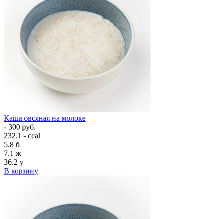
Каша овсяная на молоке
- 300 руб.
232.1 - ccal
5.8
б
7.1
ж
36.2
у
В корзину