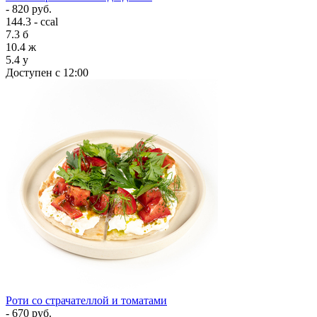
- 820 руб.
144.3 - ccal
7.3
б
10.4
ж
5.4
у
Доступен с 12:00
Роти со страчателлой и томатами
- 670 руб.