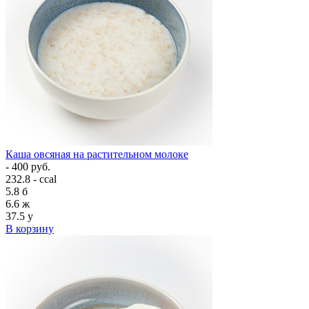
Каша овсяная на растительном молоке
- 400 руб.
232.8 - ccal
5.8
б
6.6
ж
37.5
у
В корзину