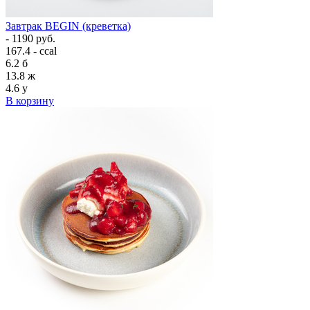
Завтрак BEGIN (креветка)
- 1190 руб.
167.4 - ccal
6.2
б
13.8
ж
4.6
у
В корзину