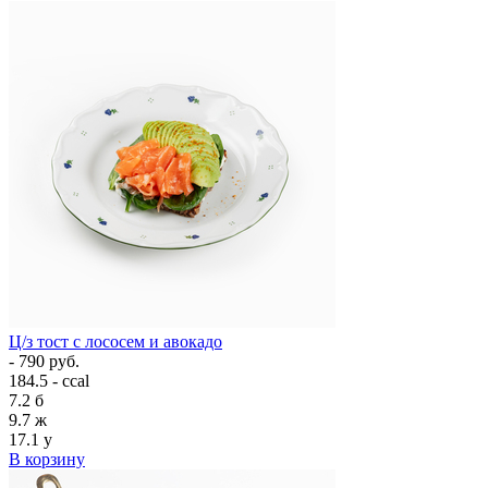
Ц/з тост с лососем и авокадо
- 790 руб.
184.5 - ccal
7.2
б
9.7
ж
17.1
у
В корзину