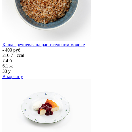
Каша гречневая на растительном молоке
- 400 руб.
216.7 - ccal
7.4
б
6.1
ж
33
у
В корзину