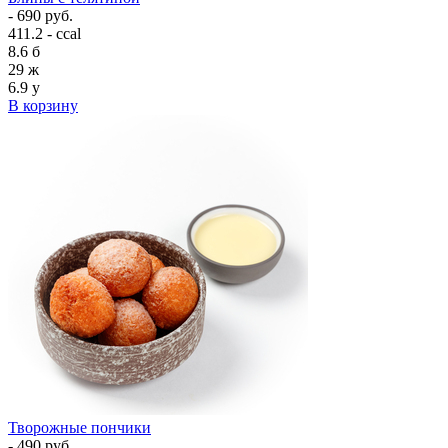
- 690 руб.
411.2 - ccal
8.6
б
29
ж
6.9
у
В корзину
Творожные пончики
- 490 руб.