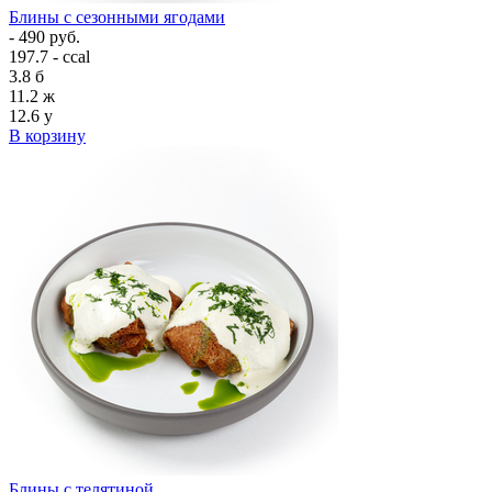
Блины с сезонными ягодами
- 490 руб.
197.7 - ccal
3.8
б
11.2
ж
12.6
у
В корзину
Блины с телятиной