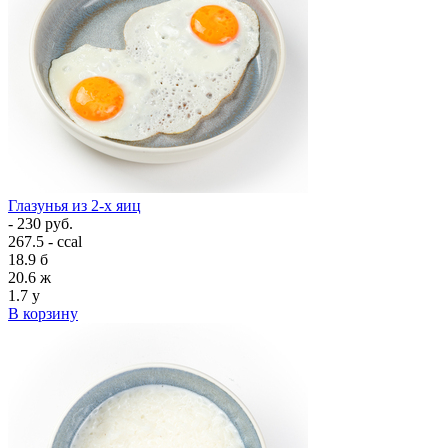
Глазунья из 2-х яиц
- 230 руб.
267.5 - ccal
18.9
б
20.6
ж
1.7
у
В корзину