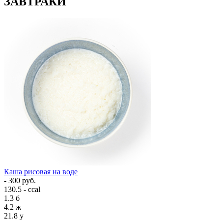
ЗАВТРАКИ
Каша рисовая на воде
- 300 руб.
130.5 - ccal
1.3
б
4.2
ж
21.8
у