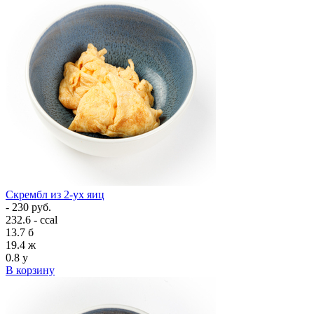
Скрембл из 2-ух яиц
- 230 руб.
232.6 - ccal
13.7
б
19.4
ж
0.8
у
В корзину