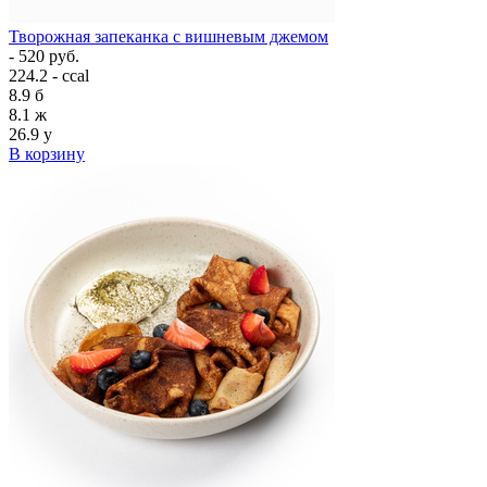
Творожная запеканка с вишневым джемом
- 520 руб.
224.2 - ccal
8.9
б
8.1
ж
26.9
у
В корзину