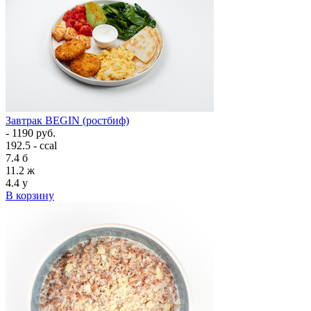
Завтрак BEGIN (ростбиф)
- 1190 руб.
192.5 - ccal
7.4
б
11.2
ж
4.4
у
В корзину