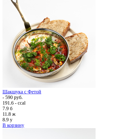
Шакшука с Фетой
- 590 руб.
191.6 - ccal
7.9
б
11.8
ж
8.9
у
В корзину