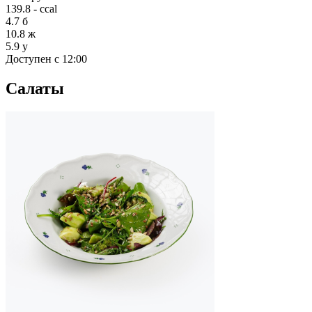
139.8 - ccal
4.7
б
10.8
ж
5.9
у
Доступен с 12:00
Салаты