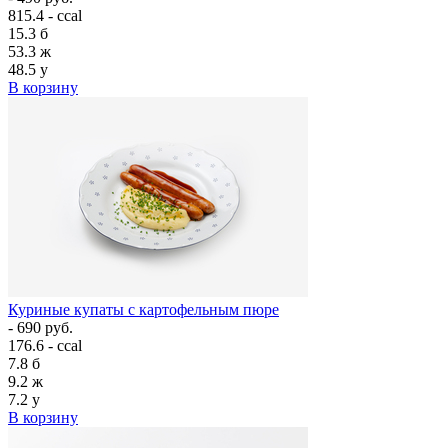
815.4 - ccal
15.3
б
53.3
ж
48.5
у
В корзину
Куриные купаты с картофельным пюре
- 690 руб.
176.6 - ccal
7.8
б
9.2
ж
7.2
у
В корзину