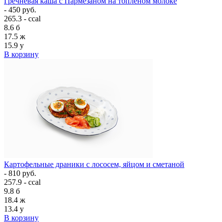
Гречневая каша с Пармезаном на топлёном молоке
- 450 руб.
265.3 - ccal
8.6
б
17.5
ж
15.9
у
В корзину
Картофельные драники с лососем, яйцом и сметаной
- 810 руб.
257.9 - ccal
9.8
б
18.4
ж
13.4
у
В корзину