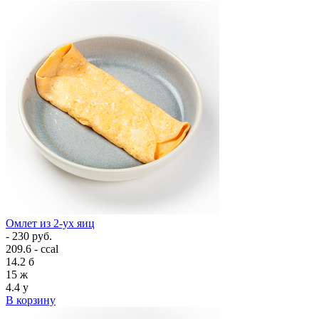
Омлет из 2-ух яиц
- 230 руб.
209.6 - ccal
14.2
б
15
ж
4.4
у
В корзину