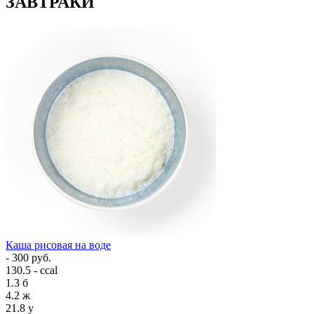
ЗАВТРАКИ
Каша рисовая на воде
- 300 руб.
130.5 - ccal
1.3
б
4.2
ж
21.8
у