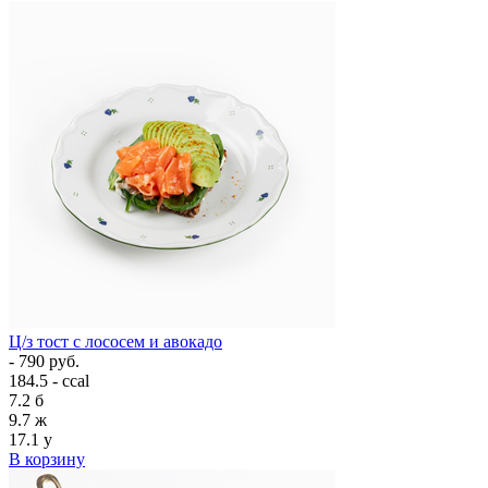
Ц/з тост с лососем и авокадо
- 790 руб.
184.5 - ccal
7.2
б
9.7
ж
17.1
у
В корзину