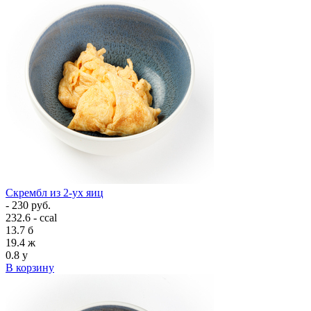
Скрембл из 2-ух яиц
- 230 руб.
232.6 - ccal
13.7
б
19.4
ж
0.8
у
В корзину