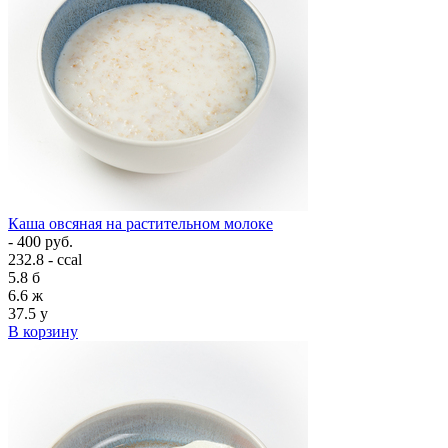
Каша овсяная на растительном молоке
- 400 руб.
232.8 - ccal
5.8
б
6.6
ж
37.5
у
В корзину