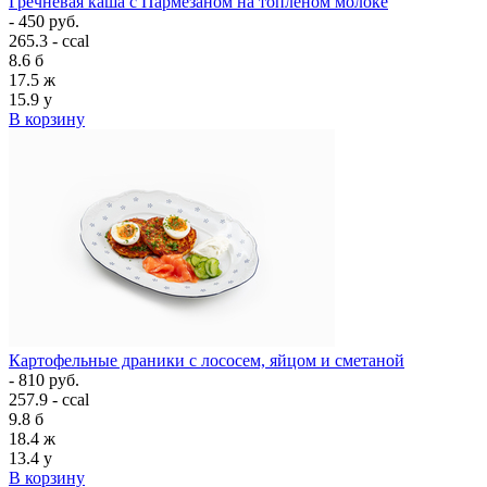
Гречневая каша с Пармезаном на топлёном молоке
- 450 руб.
265.3 - ccal
8.6
б
17.5
ж
15.9
у
В корзину
Картофельные драники с лососем, яйцом и сметаной
- 810 руб.
257.9 - ccal
9.8
б
18.4
ж
13.4
у
В корзину