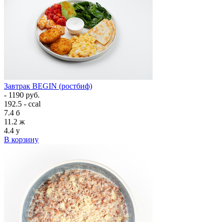
Завтрак BEGIN (ростбиф)
- 1190 руб.
192.5 - ccal
7.4
б
11.2
ж
4.4
у
В корзину