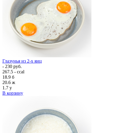
Глазунья из 2-х яиц
- 230 руб.
267.5 - ccal
18.9
б
20.6
ж
1.7
у
В корзину