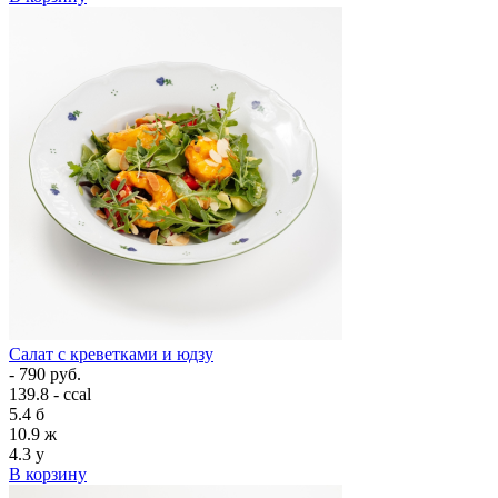
Салат с креветками и юдзу
- 790 руб.
139.8 - ccal
5.4
б
10.9
ж
4.3
у
В корзину