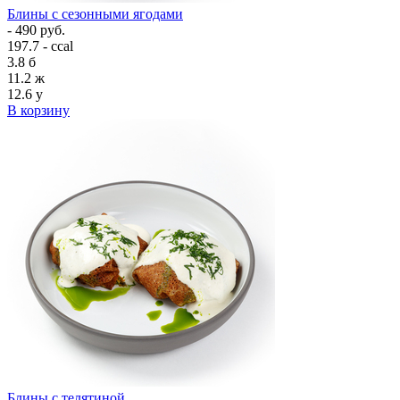
Блины с сезонными ягодами
- 490 руб.
197.7 - ccal
3.8
б
11.2
ж
12.6
у
В корзину
Блины с телятиной