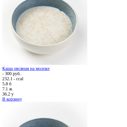
Каша овсяная на молоке
- 300 руб.
232.1 - ccal
5.8
б
7.1
ж
36.2
у
В корзину