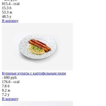
815.4 - ccal
15.3
б
53.3
ж
48.5
у
В корзину
Куриные купаты с картофельным пюре
- 690 руб.
176.6 - ccal
7.8
б
9.2
ж
7.2
у
В корзину