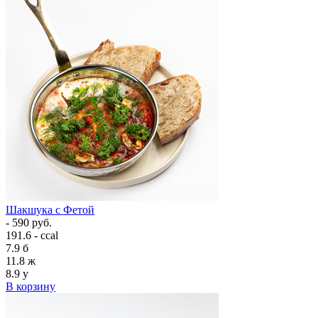
Шакшука с Фетой
- 590 руб.
191.6 - ccal
7.9
б
11.8
ж
8.9
у
В корзину