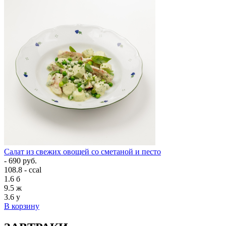
Салат из свежих овощей со сметаной и песто
- 690 руб.
108.8 - ccal
1.6
б
9.5
ж
3.6
у
В корзину