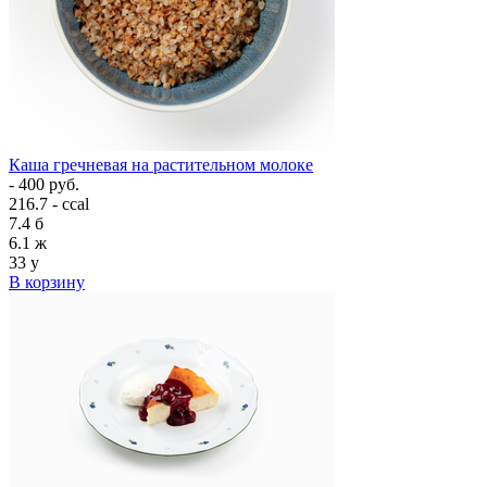
Каша гречневая на растительном молоке
- 400 руб.
216.7 - ccal
7.4
б
6.1
ж
33
у
В корзину