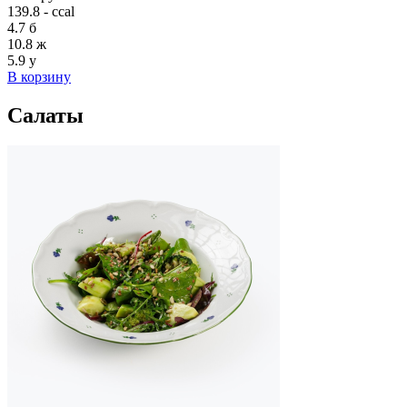
139.8 - ccal
4.7
б
10.8
ж
5.9
у
В корзину
Салаты