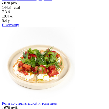
- 820 руб.
144.3 - ccal
7.3
б
10.4
ж
5.4
у
В корзину
Роти со страчателлой и томатами
- 670 руб.