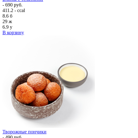
- 690 руб.
411.2 - ccal
8.6
б
29
ж
6.9
у
В корзину
Творожные пончики
- 490 руб.