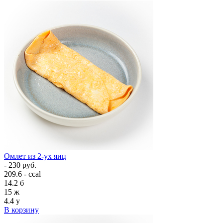
Омлет из 2-ух яиц
- 230 руб.
209.6 - ccal
14.2
б
15
ж
4.4
у
В корзину