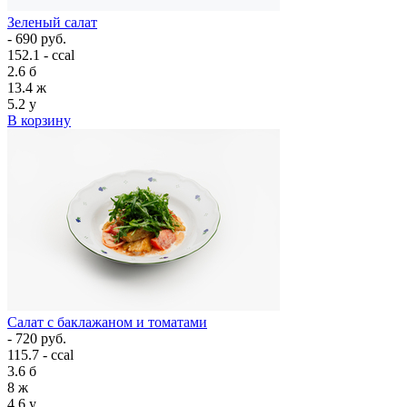
Зеленый салат
- 690 руб.
152.1 - ccal
2.6
б
13.4
ж
5.2
у
В корзину
Салат с баклажаном и томатами
- 720 руб.
115.7 - ccal
3.6
б
8
ж
4.6
у