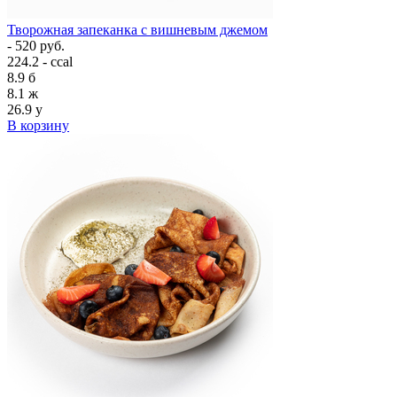
Творожная запеканка с вишневым джемом
- 520 руб.
224.2 - ccal
8.9
б
8.1
ж
26.9
у
В корзину