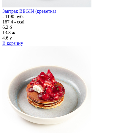
Завтрак BEGIN (креветка)
- 1190 руб.
167.4 - ccal
6.2
б
13.8
ж
4.6
у
В корзину