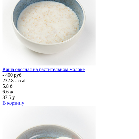
Каша овсяная на растительном молоке
- 400 руб.
232.8 - ccal
5.8
б
6.6
ж
37.5
у
В корзину