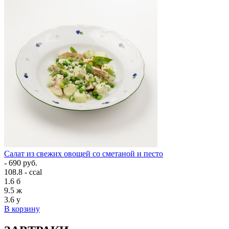
Салат из свежих овощей со сметаной и песто
- 690 руб.
108.8 - ccal
1.6
б
9.5
ж
3.6
у
В корзину