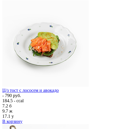
Ц/з тост с лососем и авокадо
- 790 руб.
184.5 - ccal
7.2
б
9.7
ж
17.1
у
В корзину