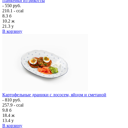
Панкейки из рикотты
- 550 руб.
210.1 - ccal
8.3
б
10.2
ж
21.3
у
В корзину
Картофельные драники с лососем, яйцом и сметаной
- 810 руб.
257.9 - ccal
9.8
б
18.4
ж
13.4
у
В корзину