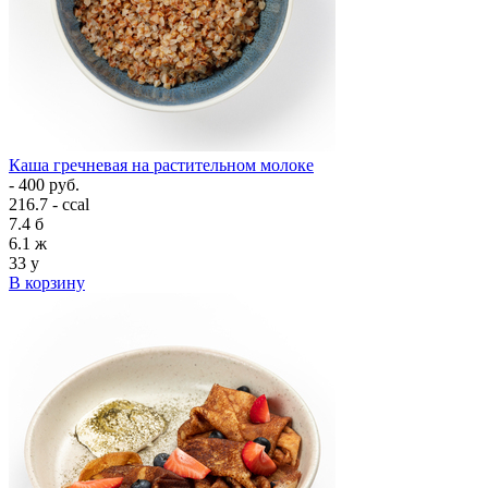
Каша гречневая на растительном молоке
- 400 руб.
216.7 - ccal
7.4
б
6.1
ж
33
у
В корзину