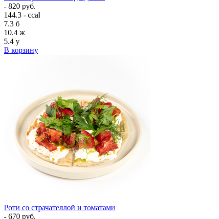
- 820 руб.
144.3 - ccal
7.3
б
10.4
ж
5.4
у
В корзину
Роти со страчателлой и томатами
- 670 руб.