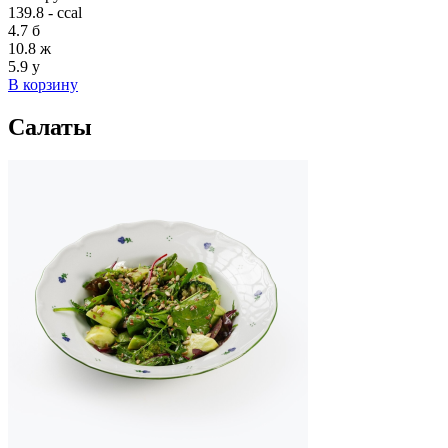
139.8 - ccal
4.7
б
10.8
ж
5.9
у
В корзину
Салаты