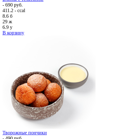
- 690 руб.
411.2 - ccal
8.6
б
29
ж
6.9
у
В корзину
Творожные пончики
- 490 руб.