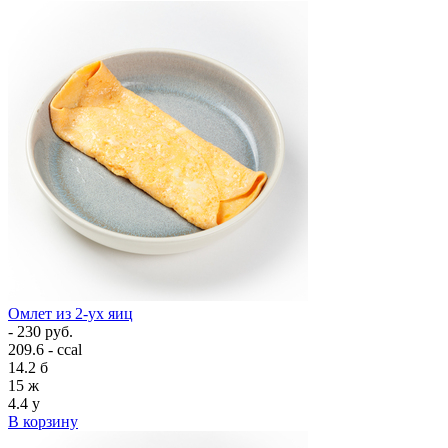
Омлет из 2-ух яиц
- 230 руб.
209.6 - ccal
14.2
б
15
ж
4.4
у
В корзину