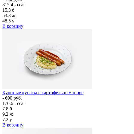
815.4 - ccal
15.3
б
53.3
ж
48.5
у
В корзину
Куриные купаты с картофельным пюре
- 690 руб.
176.6 - ccal
7.8
б
9.2
ж
7.2
у
В корзину