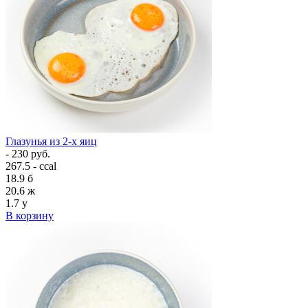
Глазунья из 2-х яиц
- 230 руб.
267.5 - ccal
18.9
б
20.6
ж
1.7
у
В корзину