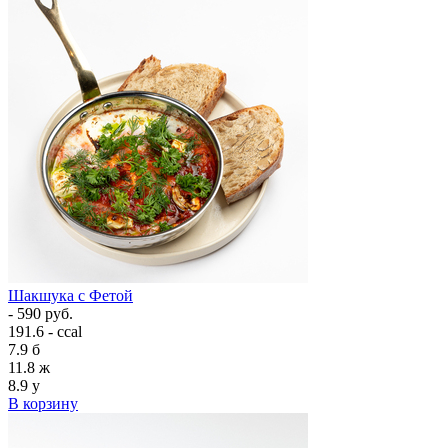
Шакшука с Фетой
- 590 руб.
191.6 - ccal
7.9
б
11.8
ж
8.9
у
В корзину