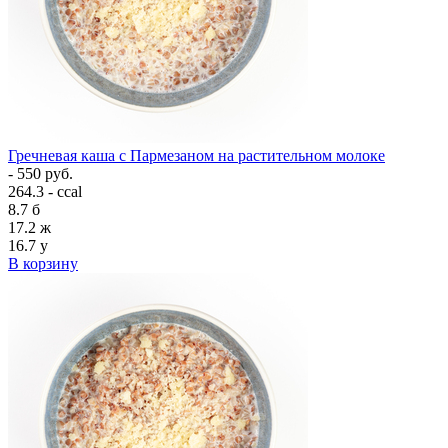
Гречневая каша с Пармезаном на растительном молоке
- 550 руб.
264.3 - ccal
8.7
б
17.2
ж
16.7
у
В корзину