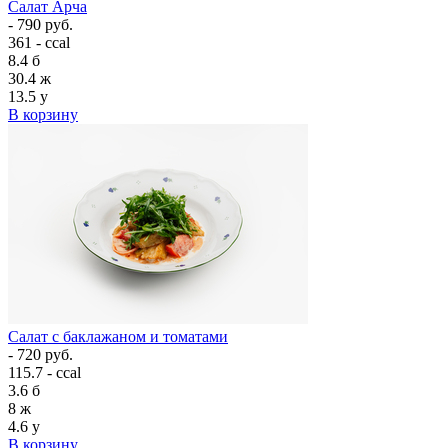
Салат Арча
- 790 руб.
361 - ccal
8.4
б
30.4
ж
13.5
у
В корзину
Салат с баклажаном и томатами
- 720 руб.
115.7 - ccal
3.6
б
8
ж
4.6
у
В корзину