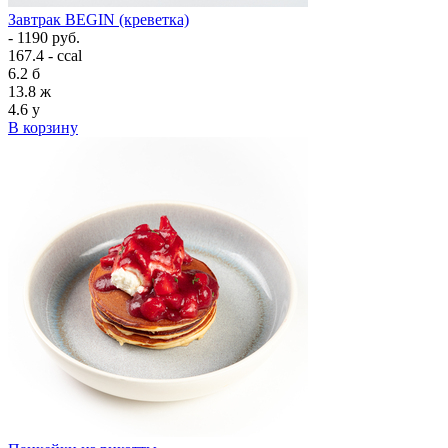
Завтрак BEGIN (креветка)
- 1190 руб.
167.4 - ccal
6.2
б
13.8
ж
4.6
у
В корзину