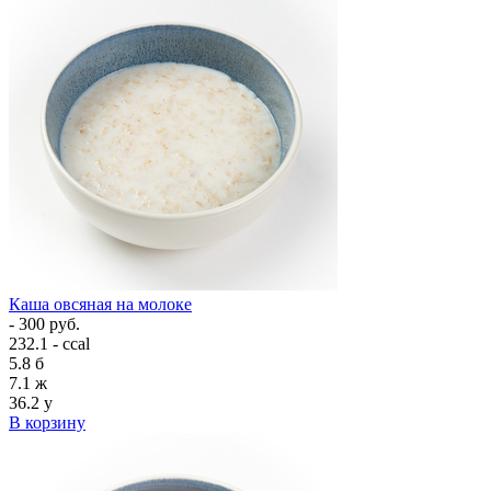
Каша овсяная на молоке
- 300 руб.
232.1 - ccal
5.8
б
7.1
ж
36.2
у
В корзину