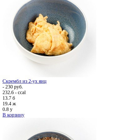
Скрембл из 2-ух яиц
- 230 руб.
232.6 - ccal
13.7
б
19.4
ж
0.8
у
В корзину