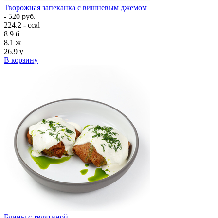
Творожная запеканка с вишневым джемом
- 520 руб.
224.2 - ccal
8.9
б
8.1
ж
26.9
у
В корзину
Блины с телятиной