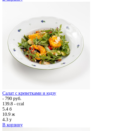
Салат с креветками и юдзу
- 790 руб.
139.8 - ccal
5.4
б
10.9
ж
4.3
у
В корзину