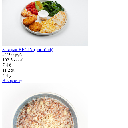
Завтрак BEGIN (ростбиф)
- 1190 руб.
192.5 - ccal
7.4
б
11.2
ж
4.4
у
В корзину