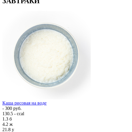
ЗАВТРАКИ
Каша рисовая на воде
- 300 руб.
130.5 - ccal
1.3
б
4.2
ж
21.8
у