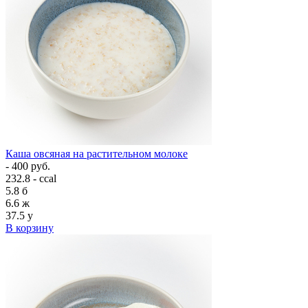
Каша овсяная на растительном молоке
- 400 руб.
232.8 - ccal
5.8
б
6.6
ж
37.5
у
В корзину