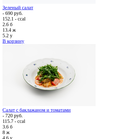
Зеленый салат
- 690 руб.
152.1 - ccal
2.6
б
13.4
ж
5.2
у
В корзину
Салат с баклажаном и томатами
- 720 руб.
115.7 - ccal
3.6
б
8
ж
4.6
у