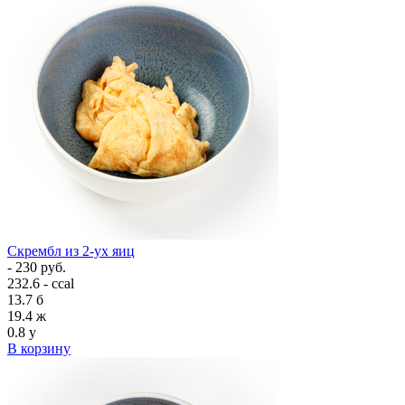
Скрембл из 2-ух яиц
- 230 руб.
232.6 - ccal
13.7
б
19.4
ж
0.8
у
В корзину