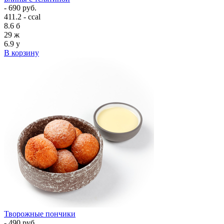
- 690 руб.
411.2 - ccal
8.6
б
29
ж
6.9
у
В корзину
Творожные пончики
- 490 руб.