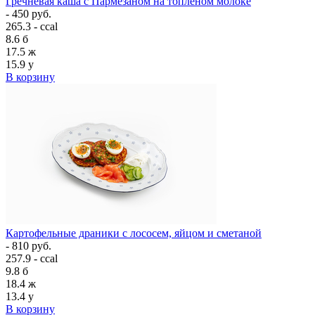
Гречневая каша с Пармезаном на топлёном молоке
- 450 руб.
265.3 - ccal
8.6
б
17.5
ж
15.9
у
В корзину
Картофельные драники с лососем, яйцом и сметаной
- 810 руб.
257.9 - ccal
9.8
б
18.4
ж
13.4
у
В корзину