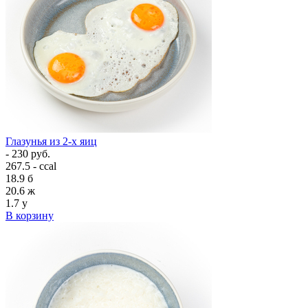
Глазунья из 2-х яиц
- 230 руб.
267.5 - ccal
18.9
б
20.6
ж
1.7
у
В корзину