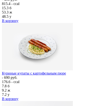
815.4 - ccal
15.3
б
53.3
ж
48.5
у
В корзину
Куриные купаты с картофельным пюре
- 690 руб.
176.6 - ccal
7.8
б
9.2
ж
7.2
у
В корзину