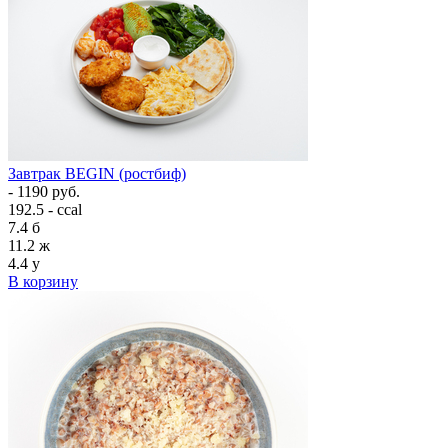
Завтрак BEGIN (ростбиф)
- 1190 руб.
192.5 - ccal
7.4
б
11.2
ж
4.4
у
В корзину