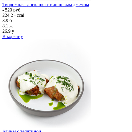
Творожная запеканка с вишневым джемом
- 520 руб.
224.2 - ccal
8.9
б
8.1
ж
26.9
у
В корзину
Блины с телятиной