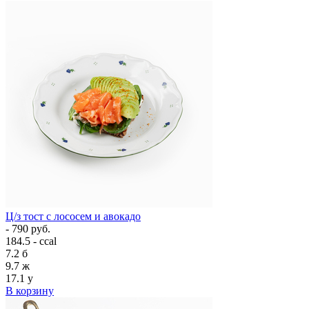
Ц/з тост с лососем и авокадо
- 790 руб.
184.5 - ccal
7.2
б
9.7
ж
17.1
у
В корзину