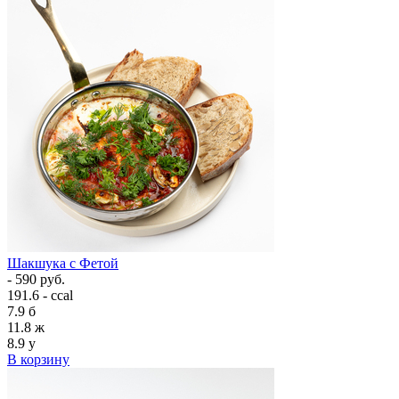
Шакшука с Фетой
- 590 руб.
191.6 - ccal
7.9
б
11.8
ж
8.9
у
В корзину