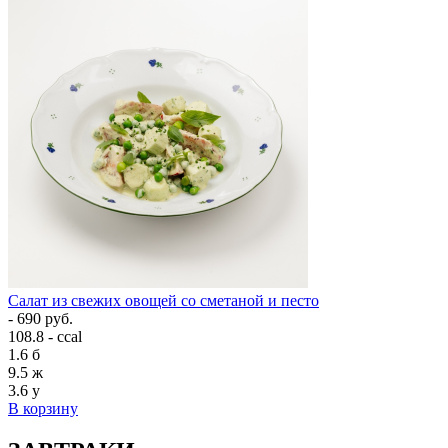
Салат из свежих овощей со сметаной и песто
- 690 руб.
108.8 - ccal
1.6
б
9.5
ж
3.6
у
В корзину