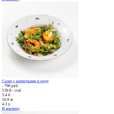
Салат с креветками и юдзу
- 790 руб.
139.8 - ccal
5.4
б
10.9
ж
4.3
у
В корзину