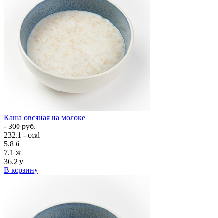
Каша овсяная на молоке
- 300 руб.
232.1 - ccal
5.8
б
7.1
ж
36.2
у
В корзину