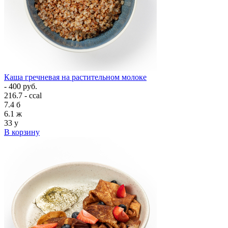
Каша гречневая на растительном молоке
- 400 руб.
216.7 - ccal
7.4
б
6.1
ж
33
у
В корзину