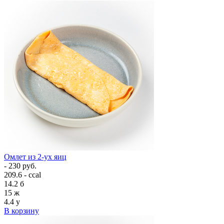
Омлет из 2-ух яиц
- 230 руб.
209.6 - ccal
14.2
б
15
ж
4.4
у
В корзину