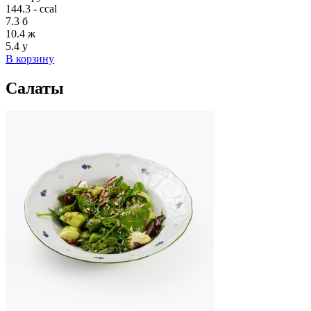
144.3 - ccal
7.3
б
10.4
ж
5.4
у
В корзину
Салаты