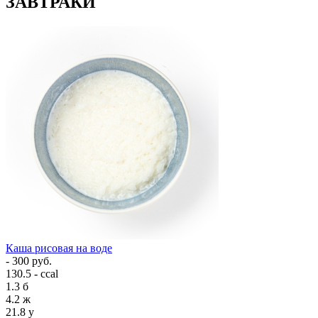
ЗАВТРАКИ
Каша рисовая на воде
- 300 руб.
130.5 - ccal
1.3
б
4.2
ж
21.8
у