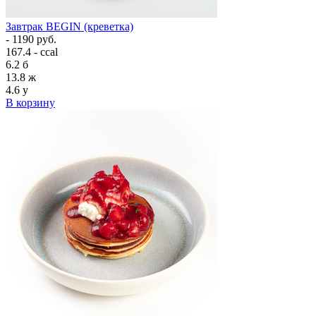
Завтрак BEGIN (креветка)
- 1190 руб.
167.4 - ccal
6.2
б
13.8
ж
4.6
у
В корзину