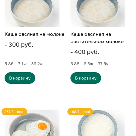
Каша овсяная на молоке
Каша овсяная на
растительном молоке
- 300 руб.
- 400 руб.
5.8
б
7.1
ж
36.2
у
5.8
б
6.6
ж
37.5
у
В корзину
В корзину
267.5 - ccal
168.7 - ccal