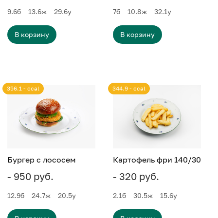
9.6
б
13.6
ж
29.6
у
7
б
10.8
ж
32.1
у
В корзину
В корзину
356.1 - ccal
344.9 - ccal
Бургер с лососем
Картофель фри 140/30
- 950 руб.
- 320 руб.
12.9
б
24.7
ж
20.5
у
2.1
б
30.5
ж
15.6
у