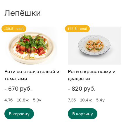
Лепёшки
139.8 - ccal
144.3 - ccal
Роти со страчателлой и
Роти с креветками и
томатами
дзадзыки
- 670 руб.
- 820 руб.
4.7
б
10.8
ж
5.9
у
7.3
б
10.4
ж
5.4
у
В корзину
В корзину