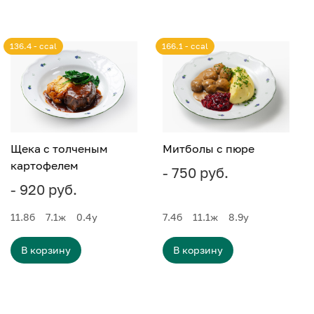
136.4 - ccal
166.1 - ccal
Щека с толченым
Митболы с пюре
картофелем
- 750 руб.
- 920 руб.
11.8
б
7.1
ж
0.4
у
7.4
б
11.1
ж
8.9
у
В корзину
В корзину