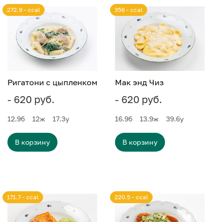
272.9 - ccal
356 - ccal
Ригатони с цыпленком
Мак энд Чиз
- 620 руб.
- 620 руб.
12.9
б
12
ж
17.3
у
16.9
б
13.9
ж
39.6
у
В корзину
В корзину
171.7 - ccal
220.5 - ccal