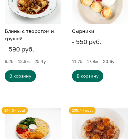
Блины с творогом и
Сырники
грушей
- 550 руб.
- 590 руб.
6.2
б
13.9
ж
25.4
у
11.7
б
17.9
ж
20.6
у
В корзину
В корзину
144.3 - ccal
255.4 - ccal