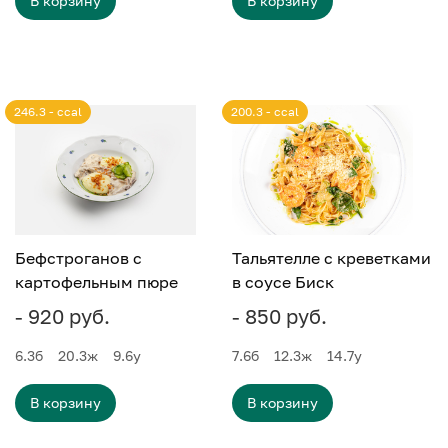
В корзину
В корзину
246.3 - ccal
200.3 - ccal
Бефстроганов с
Тальятелле с креветками
картофельным пюре
в соусе Биск
- 920 руб.
- 850 руб.
6.3
б
20.3
ж
9.6
у
7.6
б
12.3
ж
14.7
у
В корзину
В корзину