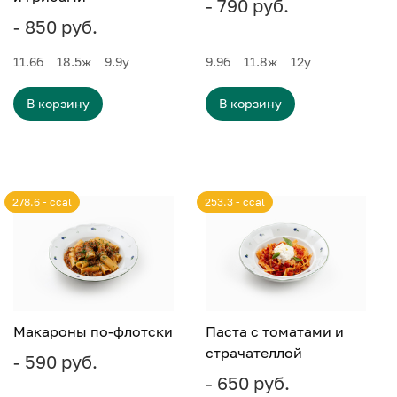
- 790 руб.
- 850 руб.
11.6
б
18.5
ж
9.9
у
9.9
б
11.8
ж
12
у
В корзину
В корзину
278.6 - ccal
253.3 - ccal
Макароны по-флотски
Паста с томатами и
страчателлой
- 590 руб.
- 650 руб.