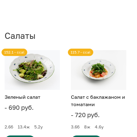
Салаты
152.1 - ccal
115.7 - ccal
Зеленый салат
Салат с баклажаном и
томатами
- 690 руб.
- 720 руб.
2.6
б
13.4
ж
5.2
у
3.6
б
8
ж
4.6
у