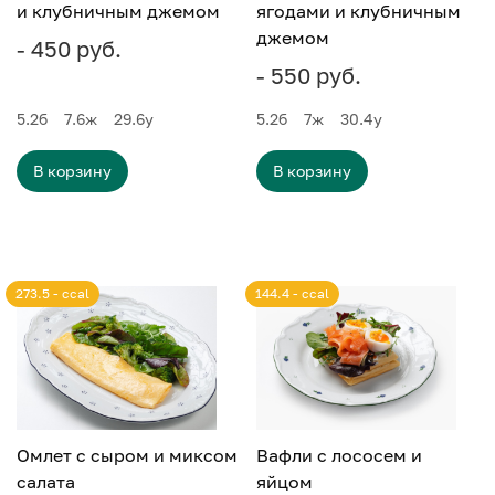
и клубничным джемом
ягодами и клубничным
джемом
- 450 руб.
- 550 руб.
5.2
б
7.6
ж
29.6
у
5.2
б
7
ж
30.4
у
В корзину
В корзину
273.5 - ccal
144.4 - ccal
Омлет с сыром и миксом
Вафли с лососем и
салата
яйцом