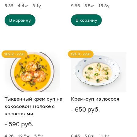
5.3
б
4.4
ж
8.1
у
9.8
б
5.5
ж
15.8
у
В корзину
В корзину
162.2 - ccal
121.8 - ccal
Тыквенный крем суп на
Крем-суп из лосося
кокосовом молоке с
- 650 руб.
креветками
- 590 руб.
4.2
б
12.5
ж
5.5
у
6.4
б
5.8
ж
11.1
у