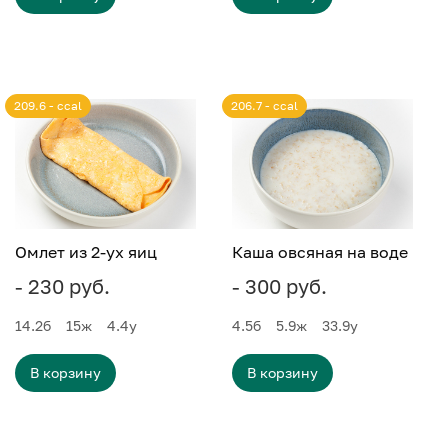
209.6 - ccal
206.7 - ccal
Омлет из 2-ух яиц
Каша овсяная на воде
- 230 руб.
- 300 руб.
14.2
б
15
ж
4.4
у
4.5
б
5.9
ж
33.9
у
В корзину
В корзину