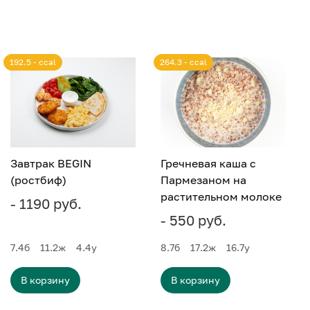
192.5 - ccal
264.3 - ccal
Завтрак BEGIN
Гречневая каша с
(ростбиф)
Пармезаном на
растительном молоке
- 1190 руб.
- 550 руб.
7.4
б
11.2
ж
4.4
у
8.7
б
17.2
ж
16.7
у
В корзину
В корзину