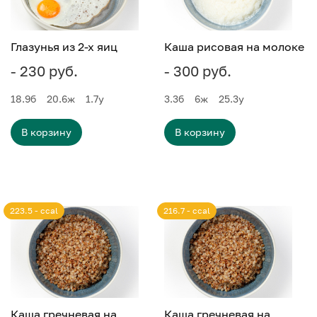
Глазунья из 2-х яиц
Каша рисовая на молоке
- 230 руб.
- 300 руб.
18.9
б
20.6
ж
1.7
у
3.3
б
6
ж
25.3
у
В корзину
В корзину
223.5 - ccal
216.7 - ccal
Каша гречневая на
Каша гречневая на