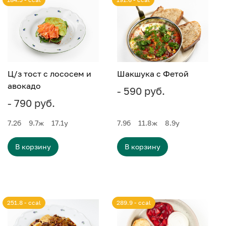
Ц/з тост с лососем и
Шакшука с Фетой
авокадо
- 590 руб.
- 790 руб.
7.2
б
9.7
ж
17.1
у
7.9
б
11.8
ж
8.9
у
В корзину
В корзину
251.8 - ccal
289.9 - ccal