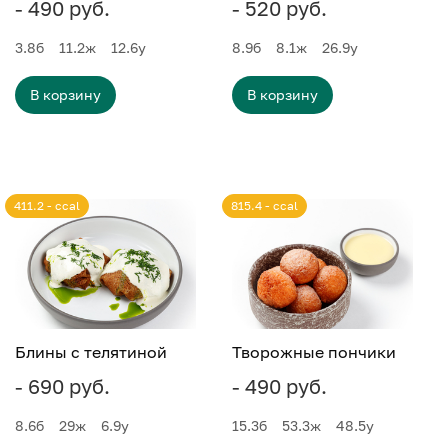
- 490 руб.
- 520 руб.
3.8
б
11.2
ж
12.6
у
8.9
б
8.1
ж
26.9
у
В корзину
В корзину
411.2 - ccal
815.4 - ccal
Блины с телятиной
Творожные пончики
- 690 руб.
- 490 руб.
8.6
б
29
ж
6.9
у
15.3
б
53.3
ж
48.5
у