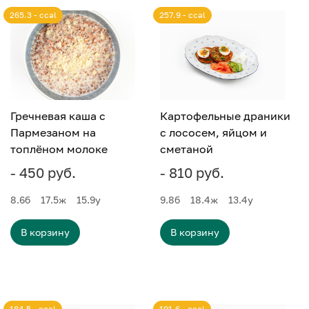
265.3 - ccal
257.9 - ccal
Гречневая каша с
Картофельные драники
Пармезаном на
с лососем, яйцом и
топлёном молоке
сметаной
- 450 руб.
- 810 руб.
8.6
б
17.5
ж
15.9
у
9.8
б
18.4
ж
13.4
у
В корзину
В корзину
184.5 - ccal
191.6 - ccal