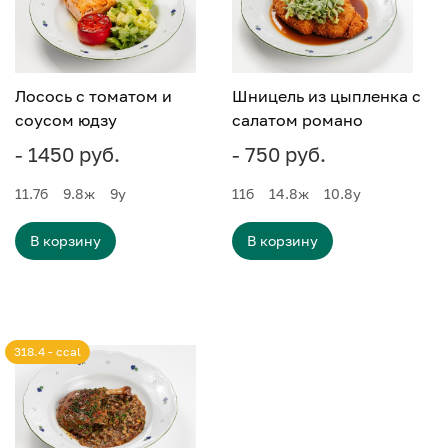
Лосось с томатом и
Шницель из цыпленка с
соусом юдзу
салатом романо
- 1450 руб.
- 750 руб.
11.7
б
9.8
ж
9
у
11
б
14.8
ж
10.8
у
В корзину
В корзину
318.4 - ccal