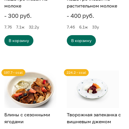
молоке
растительном молоке
- 300 руб.
- 400 руб.
7.7
б
7.1
ж
32.2
у
7.4
б
6.1
ж
33
у
В корзину
В корзину
197.7 - ccal
224.2 - ccal
Блины с сезонными
Творожная запеканка с
ягодами
вишневым джемом