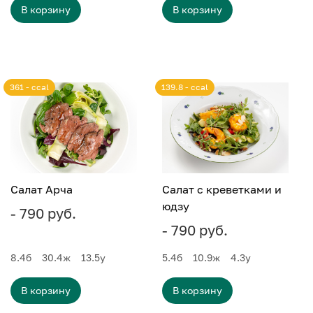
В корзину
В корзину
361 - ccal
139.8 - ccal
Салат Арча
Салат с креветками и
юдзу
- 790 руб.
- 790 руб.
8.4
б
30.4
ж
13.5
у
5.4
б
10.9
ж
4.3
у
В корзину
В корзину