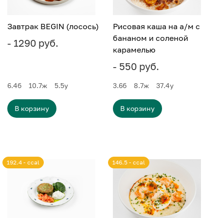
Завтрак BEGIN (лосось)
Рисовая каша на а/м с
бананом и соленой
- 1290 руб.
карамелью
- 550 руб.
6.4
б
10.7
ж
5.5
у
3.6
б
8.7
ж
37.4
у
В корзину
В корзину
192.4 - ccal
146.5 - ccal