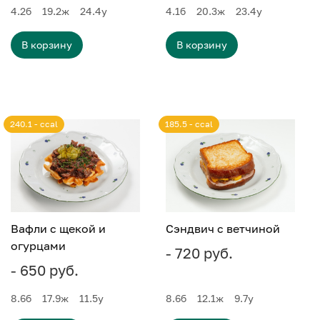
4.2
б
19.2
ж
24.4
у
4.1
б
20.3
ж
23.4
у
В корзину
В корзину
240.1 - ccal
185.5 - ccal
Вафли с щекой и
Сэндвич с ветчиной
огурцами
- 720 руб.
- 650 руб.
8.6
б
17.9
ж
11.5
у
8.6
б
12.1
ж
9.7
у