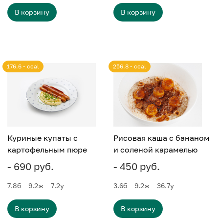
В корзину
В корзину
176.6 - ccal
256.8 - ccal
Куриные купаты с
Рисовая каша с бананом
картофельным пюре
и соленой карамелью
- 690 руб.
- 450 руб.
7.8
б
9.2
ж
7.2
у
3.6
б
9.2
ж
36.7
у
В корзину
В корзину