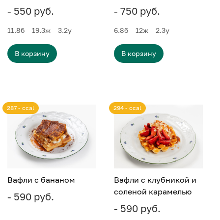
- 550 руб.
- 750 руб.
11.8
б
19.3
ж
3.2
у
6.8
б
12
ж
2.3
у
В корзину
В корзину
287 - ccal
294 - ccal
Вафли с бананом
Вафли с клубникой и
соленой карамелью
- 590 руб.
- 590 руб.