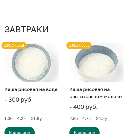
ЗАВТРАКИ
130.5 - ccal
149.1 - ccal
Каша рисовая на воде
Каша рисовая на
растительном молоке
- 300 руб.
- 400 руб.
1.3
б
4.2
ж
21.8
у
2.6
б
4.7
ж
24.2
у
В корзину
В корзину