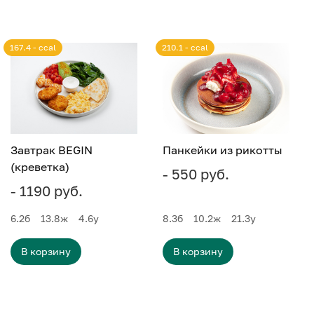
167.4 - ccal
210.1 - ccal
Завтрак BEGIN
Панкейки из рикотты
(креветка)
- 550 руб.
- 1190 руб.
6.2
б
13.8
ж
4.6
у
8.3
б
10.2
ж
21.3
у
В корзину
В корзину