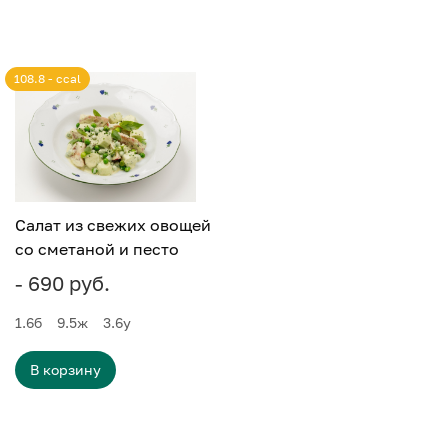
108.8 - ccal
Салат из свежих овощей
со сметаной и песто
- 690 руб.
1.6
б
9.5
ж
3.6
у
В корзину