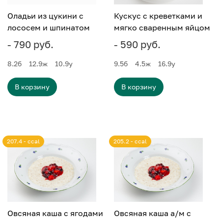
Оладьи из цукини с
Кускус с креветками и
лососем и шпинатом
мягко сваренным яйцом
- 790 руб.
- 590 руб.
8.2
б
12.9
ж
10.9
у
9.5
б
4.5
ж
16.9
у
В корзину
В корзину
207.4 - ccal
205.2 - ccal
Овсяная каша с ягодами
Овсяная каша а/м с