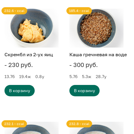
232.6 - ccal
185.4 - ccal
Скрембл из 2-ух яиц
Каша гречневая на воде
- 230 руб.
- 300 руб.
13.7
б
19.4
ж
0.8
у
5.7
б
5.3
ж
28.7
у
В корзину
В корзину
232.1 - ccal
232.8 - ccal