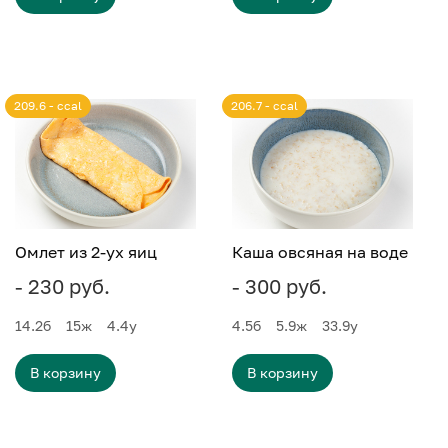
209.6 - ccal
206.7 - ccal
Омлет из 2-ух яиц
Каша овсяная на воде
- 230 руб.
- 300 руб.
14.2
б
15
ж
4.4
у
4.5
б
5.9
ж
33.9
у
В корзину
В корзину