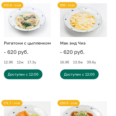
272.9 - ccal
356 - ccal
Ригатони с цыпленком
Мак энд Чиз
- 620 руб.
- 620 руб.
12.9
б
12
ж
17.3
у
16.9
б
13.9
ж
39.6
у
Доступен с 12:00
Доступен с 12:00
171.7 - ccal
220.5 - ccal