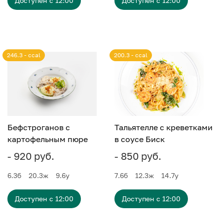
Доступен с 12:00
Доступен с 12:00
246.3 - ccal
200.3 - ccal
Бефстроганов с
Тальятелле с креветками
картофельным пюре
в соусе Биск
- 920 руб.
- 850 руб.
6.3
б
20.3
ж
9.6
у
7.6
б
12.3
ж
14.7
у
Доступен с 12:00
Доступен с 12:00