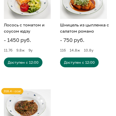
Лосось с томатом и
Шницель из цыпленка с
соусом юдзу
салатом романо
- 1450 руб.
- 750 руб.
11.7
б
9.8
ж
9
у
11
б
14.8
ж
10.8
у
Доступен с 12:00
Доступен с 12:00
318.4 - ccal