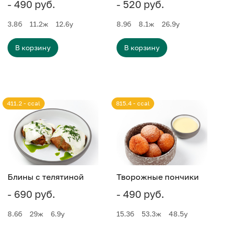
- 490 руб.
- 520 руб.
3.8
б
11.2
ж
12.6
у
8.9
б
8.1
ж
26.9
у
В корзину
В корзину
411.2 - ccal
815.4 - ccal
Блины с телятиной
Творожные пончики
- 690 руб.
- 490 руб.
8.6
б
29
ж
6.9
у
15.3
б
53.3
ж
48.5
у