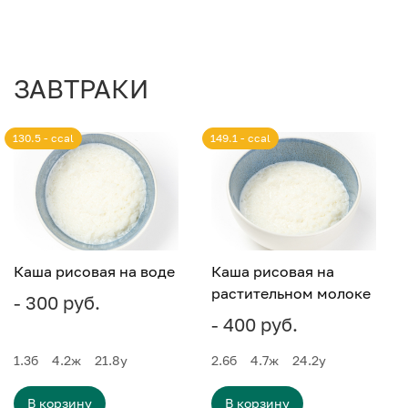
ЗАВТРАКИ
130.5 - ccal
149.1 - ccal
Каша рисовая на воде
Каша рисовая на
растительном молоке
- 300 руб.
- 400 руб.
1.3
б
4.2
ж
21.8
у
2.6
б
4.7
ж
24.2
у
В корзину
В корзину