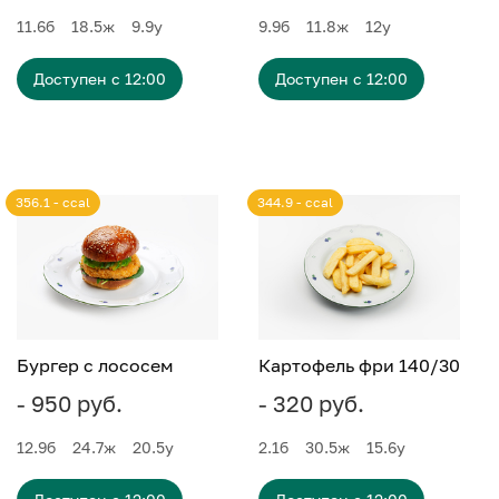
11.6
б
18.5
ж
9.9
у
9.9
б
11.8
ж
12
у
Доступен с 12:00
Доступен с 12:00
356.1 - ccal
344.9 - ccal
Бургер с лососем
Картофель фри 140/30
- 950 руб.
- 320 руб.
12.9
б
24.7
ж
20.5
у
2.1
б
30.5
ж
15.6
у