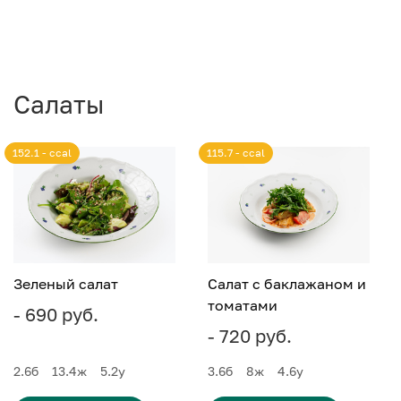
Салаты
152.1 - ccal
115.7 - ccal
Зеленый салат
Салат с баклажаном и
томатами
- 690 руб.
- 720 руб.
2.6
б
13.4
ж
5.2
у
3.6
б
8
ж
4.6
у