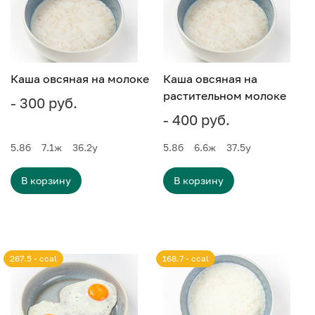
Каша овсяная на молоке
Каша овсяная на
растительном молоке
- 300 руб.
- 400 руб.
5.8
б
7.1
ж
36.2
у
5.8
б
6.6
ж
37.5
у
В корзину
В корзину
267.5 - ccal
168.7 - ccal