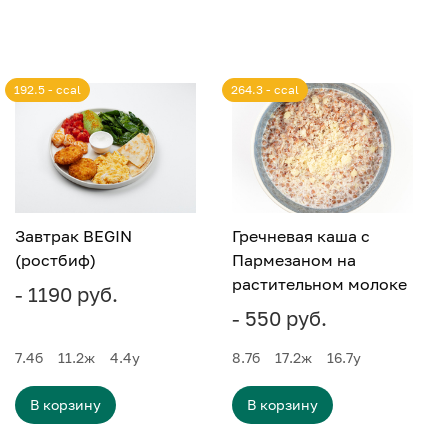
192.5 - ccal
264.3 - ccal
Завтрак BEGIN
Гречневая каша с
(ростбиф)
Пармезаном на
растительном молоке
- 1190 руб.
- 550 руб.
7.4
б
11.2
ж
4.4
у
8.7
б
17.2
ж
16.7
у
В корзину
В корзину