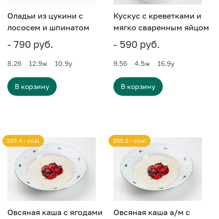
Оладьи из цукини с
Кускус с креветками и
лососем и шпинатом
мягко сваренным яйцом
- 790 руб.
- 590 руб.
8.2
б
12.9
ж
10.9
у
9.5
б
4.5
ж
16.9
у
В корзину
В корзину
207.4 - ccal
205.2 - ccal
Овсяная каша с ягодами
Овсяная каша а/м с