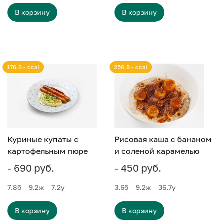
В корзину
В корзину
176.6 - ccal
256.8 - ccal
Куриные купаты с
Рисовая каша с бананом
картофельным пюре
и соленой карамелью
- 690 руб.
- 450 руб.
7.8
б
9.2
ж
7.2
у
3.6
б
9.2
ж
36.7
у
В корзину
В корзину