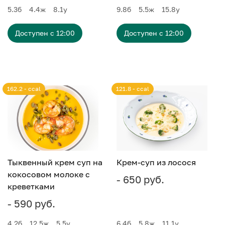
5.3
б
4.4
ж
8.1
у
9.8
б
5.5
ж
15.8
у
Доступен с 12:00
Доступен с 12:00
162.2 - ccal
121.8 - ccal
Тыквенный крем суп на
Крем-суп из лосося
кокосовом молоке с
- 650 руб.
креветками
- 590 руб.
4.2
б
12.5
ж
5.5
у
6.4
б
5.8
ж
11.1
у