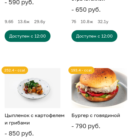
- 590 руб.
- 650 руб.
9.6
б
13.6
ж
29.6
у
7
б
10.8
ж
32.1
у
Доступен с 12:00
Доступен с 12:00
252.4 - ccal
193.4 - ccal
Цыпленок с картофелем
Бургер с говядиной
и грибами
- 790 руб.
- 850 руб.