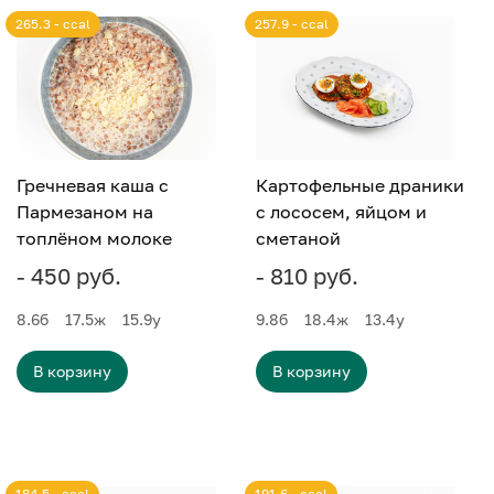
265.3 - ccal
257.9 - ccal
Гречневая каша с
Картофельные драники
Пармезаном на
с лососем, яйцом и
топлёном молоке
сметаной
- 450 руб.
- 810 руб.
8.6
б
17.5
ж
15.9
у
9.8
б
18.4
ж
13.4
у
В корзину
В корзину
184.5 - ccal
191.6 - ccal