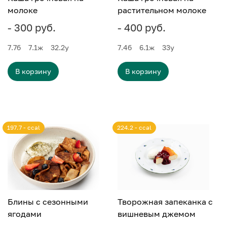
молоке
растительном молоке
- 300 руб.
- 400 руб.
7.7
б
7.1
ж
32.2
у
7.4
б
6.1
ж
33
у
В корзину
В корзину
197.7 - ccal
224.2 - ccal
Блины с сезонными
Творожная запеканка с
ягодами
вишневым джемом