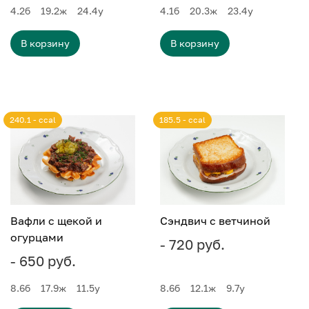
4.2
б
19.2
ж
24.4
у
4.1
б
20.3
ж
23.4
у
В корзину
В корзину
240.1 - ccal
185.5 - ccal
Вафли с щекой и
Сэндвич с ветчиной
огурцами
- 720 руб.
- 650 руб.
8.6
б
17.9
ж
11.5
у
8.6
б
12.1
ж
9.7
у