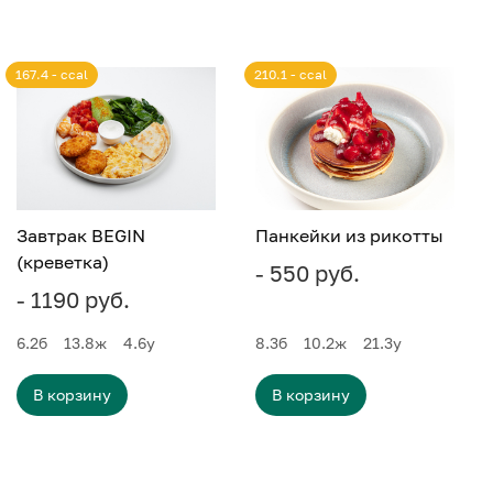
167.4 - ccal
210.1 - ccal
Завтрак BEGIN
Панкейки из рикотты
(креветка)
- 550 руб.
- 1190 руб.
6.2
б
13.8
ж
4.6
у
8.3
б
10.2
ж
21.3
у
В корзину
В корзину