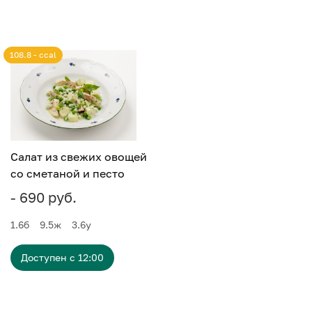
108.8 - ccal
Салат из свежих овощей
со сметаной и песто
- 690 руб.
1.6
б
9.5
ж
3.6
у
Доступен с 12:00