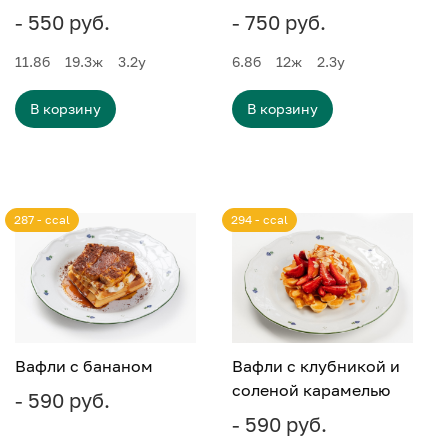
- 550 руб.
- 750 руб.
11.8
б
19.3
ж
3.2
у
6.8
б
12
ж
2.3
у
В корзину
В корзину
287 - ccal
294 - ccal
Вафли с бананом
Вафли с клубникой и
соленой карамелью
- 590 руб.
- 590 руб.