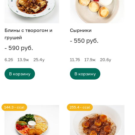
Блины с творогом и
Сырники
грушей
- 550 руб.
- 590 руб.
6.2
б
13.9
ж
25.4
у
11.7
б
17.9
ж
20.6
у
В корзину
В корзину
144.3 - ccal
255.4 - ccal