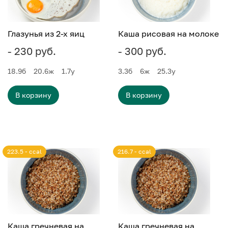
Глазунья из 2-х яиц
Каша рисовая на молоке
- 230 руб.
- 300 руб.
18.9
б
20.6
ж
1.7
у
3.3
б
6
ж
25.3
у
В корзину
В корзину
223.5 - ccal
216.7 - ccal
Каша гречневая на
Каша гречневая на