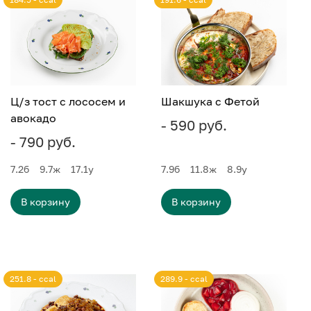
Ц/з тост с лососем и
Шакшука с Фетой
авокадо
- 590 руб.
- 790 руб.
7.2
б
9.7
ж
17.1
у
7.9
б
11.8
ж
8.9
у
В корзину
В корзину
251.8 - ccal
289.9 - ccal