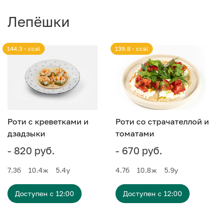
Лепёшки
144.3 - ccal
139.8 - ccal
Роти с креветками и
Роти со страчателлой и
дзадзыки
томатами
- 820 руб.
- 670 руб.
7.3
б
10.4
ж
5.4
у
4.7
б
10.8
ж
5.9
у
Доступен с 12:00
Доступен с 12:00