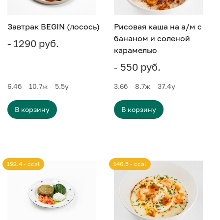
Завтрак BEGIN (лосось)
Рисовая каша на а/м с
бананом и соленой
- 1290 руб.
карамелью
- 550 руб.
6.4
б
10.7
ж
5.5
у
3.6
б
8.7
ж
37.4
у
В корзину
В корзину
192.4 - ccal
146.5 - ccal