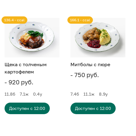
136.4 - ccal
166.1 - ccal
Щека с толченым
Митболы с пюре
картофелем
- 750 руб.
- 920 руб.
11.8
б
7.1
ж
0.4
у
7.4
б
11.1
ж
8.9
у
Доступен с 12:00
Доступен с 12:00