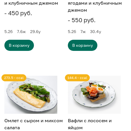
и клубничным джемом
ягодами и клубничным
джемом
- 450 руб.
- 550 руб.
5.2
б
7.6
ж
29.6
у
5.2
б
7
ж
30.4
у
В корзину
В корзину
273.5 - ccal
144.4 - ccal
Омлет с сыром и миксом
Вафли с лососем и
салата
яйцом