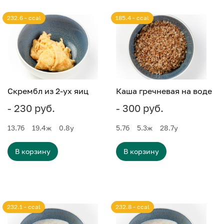
232.6 - ccal
185.4 - ccal
Скрембл из 2-ух яиц
Каша гречневая на воде
- 230 руб.
- 300 руб.
13.7
б
19.4
ж
0.8
у
5.7
б
5.3
ж
28.7
у
В корзину
В корзину
232.1 - ccal
232.8 - ccal