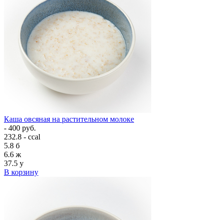
Каша овсяная на растительном молоке
- 400 руб.
232.8 - ccal
5.8
б
6.6
ж
37.5
у
В корзину