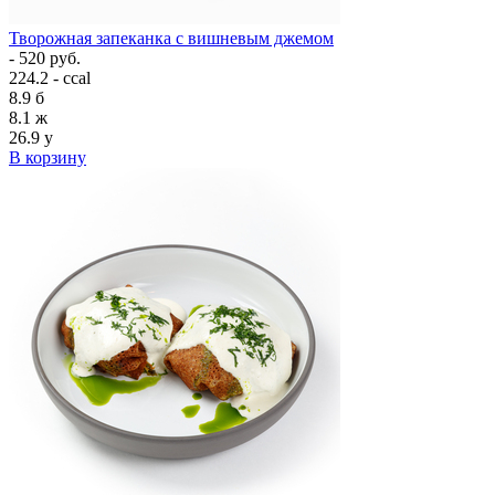
Творожная запеканка с вишневым джемом
- 520 руб.
224.2 - ccal
8.9
б
8.1
ж
26.9
у
В корзину