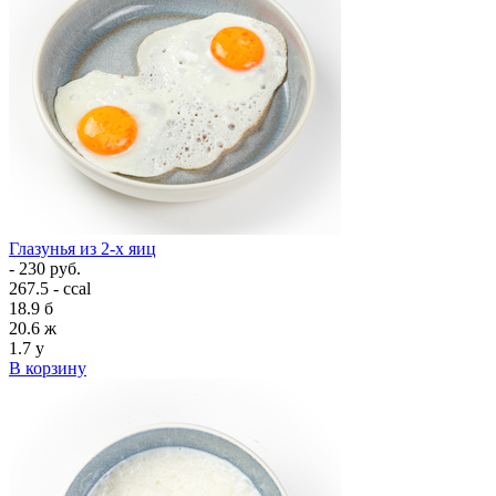
Глазунья из 2-х яиц
- 230 руб.
267.5 - ccal
18.9
б
20.6
ж
1.7
у
В корзину