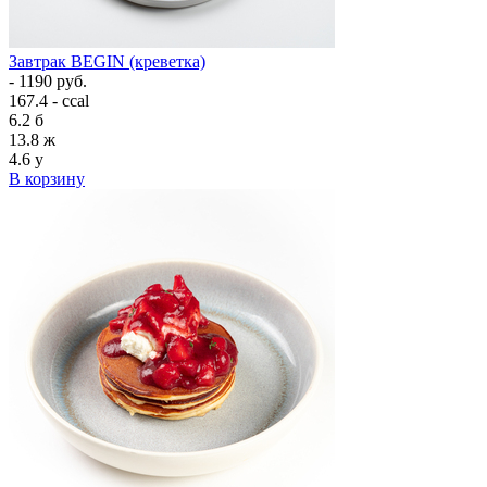
Завтрак BEGIN (креветка)
- 1190 руб.
167.4 - ccal
6.2
б
13.8
ж
4.6
у
В корзину