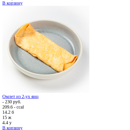
В корзину
Омлет из 2-ух яиц
- 230 руб.
209.6 - ccal
14.2
б
15
ж
4.4
у
В корзину