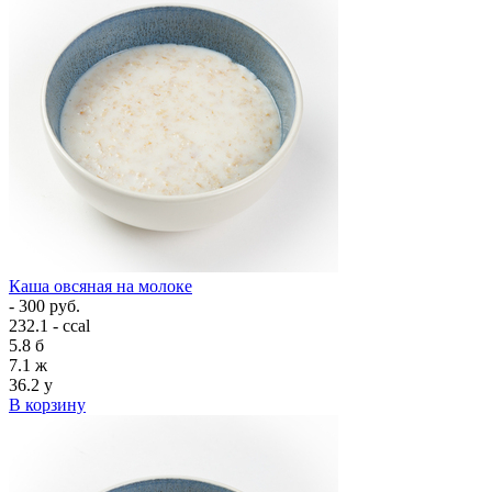
Каша овсяная на молоке
- 300 руб.
232.1 - ccal
5.8
б
7.1
ж
36.2
у
В корзину