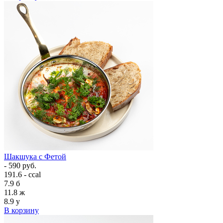
Шакшука с Фетой
- 590 руб.
191.6 - ccal
7.9
б
11.8
ж
8.9
у
В корзину