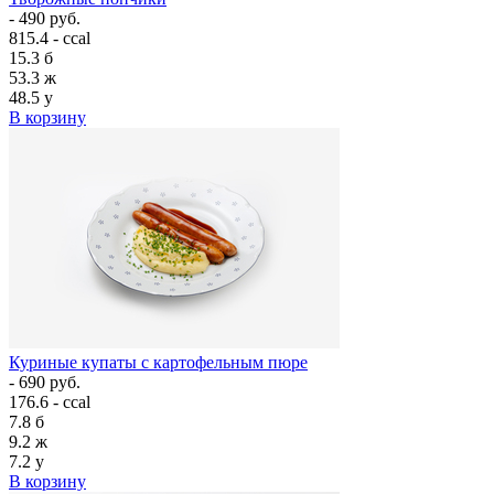
- 490 руб.
815.4 - ccal
15.3
б
53.3
ж
48.5
у
В корзину
Куриные купаты с картофельным пюре
- 690 руб.
176.6 - ccal
7.8
б
9.2
ж
7.2
у
В корзину