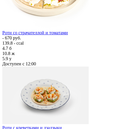
Роти со страчателлой и томатами
- 670 руб.
139.8 - ccal
4.7
б
10.8
ж
5.9
у
Доступен с 12:00
Роти с креветками и дзадзыки