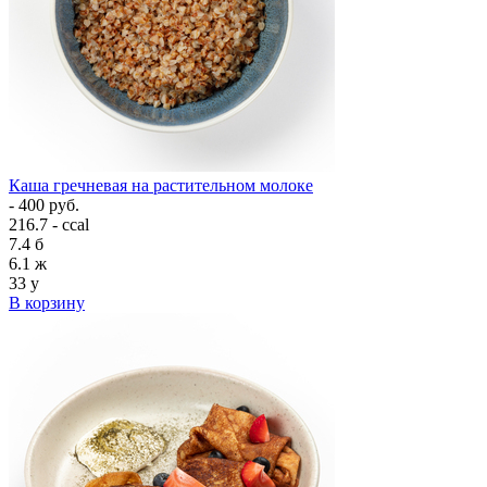
Каша гречневая на растительном молоке
- 400 руб.
216.7 - ccal
7.4
б
6.1
ж
33
у
В корзину