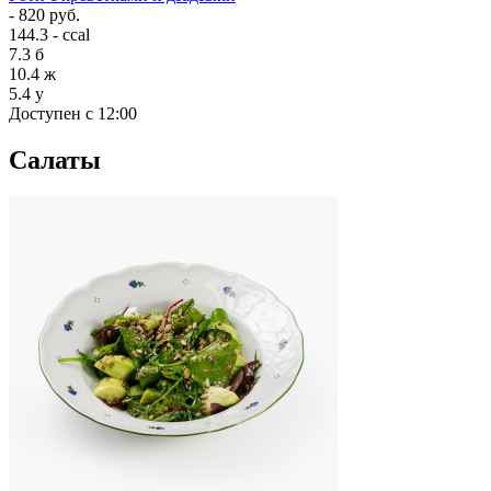
- 820 руб.
144.3 - ccal
7.3
б
10.4
ж
5.4
у
Доступен с 12:00
Салаты