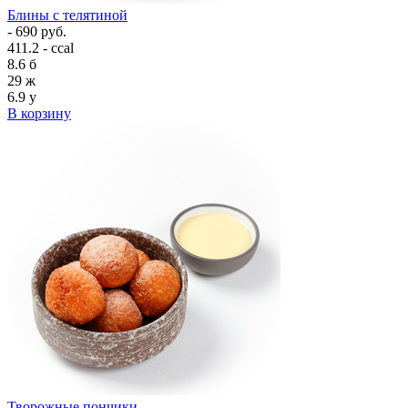
Блины с телятиной
- 690 руб.
411.2 - ccal
8.6
б
29
ж
6.9
у
В корзину
Творожные пончики