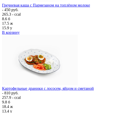
Гречневая каша с Пармезаном на топлёном молоке
- 450 руб.
265.3 - ccal
8.6
б
17.5
ж
15.9
у
В корзину
Картофельные драники с лососем, яйцом и сметаной
- 810 руб.
257.9 - ccal
9.8
б
18.4
ж
13.4
у