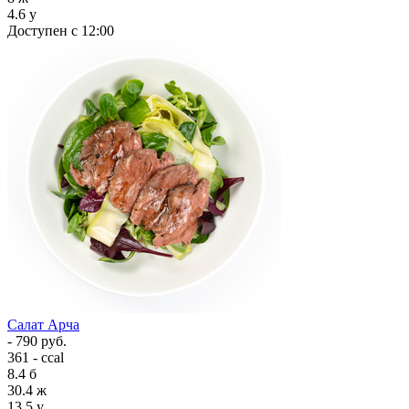
4.6
у
Доступен с 12:00
Салат Арча
- 790 руб.
361 - ccal
8.4
б
30.4
ж
13.5
у