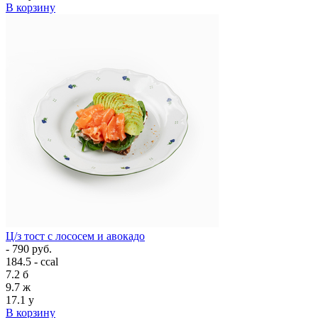
В корзину
Ц/з тост с лососем и авокадо
- 790 руб.
184.5 - ccal
7.2
б
9.7
ж
17.1
у
В корзину