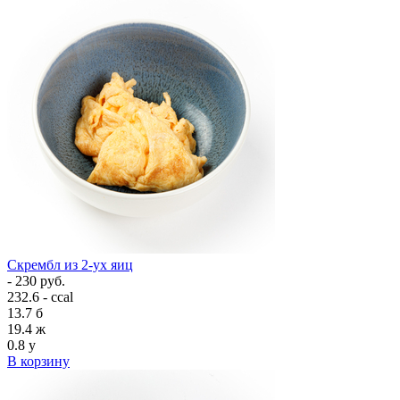
Скрембл из 2-ух яиц
- 230 руб.
232.6 - ccal
13.7
б
19.4
ж
0.8
у
В корзину