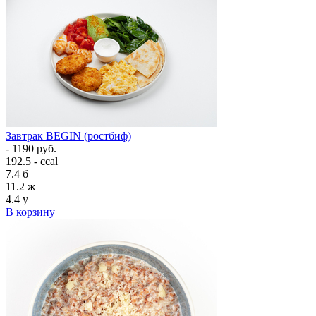
Завтрак BEGIN (ростбиф)
- 1190 руб.
192.5 - ccal
7.4
б
11.2
ж
4.4
у
В корзину