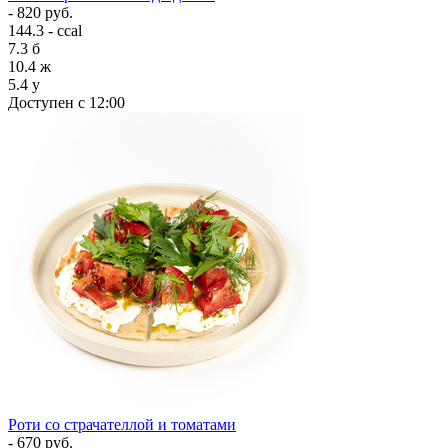
- 820 руб.
144.3 - ccal
7.3
б
10.4
ж
5.4
у
Доступен с 12:00
Роти со страчателлой и томатами
- 670 руб.