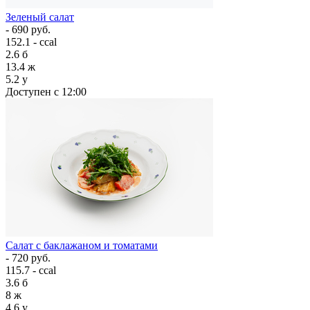
Зеленый салат
- 690 руб.
152.1 - ccal
2.6
б
13.4
ж
5.2
у
Доступен с 12:00
Салат с баклажаном и томатами
- 720 руб.
115.7 - ccal
3.6
б
8
ж
4.6
у