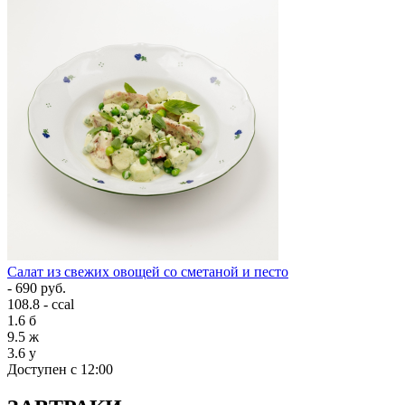
Салат из свежих овощей со сметаной и песто
- 690 руб.
108.8 - ccal
1.6
б
9.5
ж
3.6
у
Доступен с 12:00