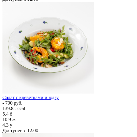
Салат с креветками и юдзу
- 790 руб.
139.8 - ccal
5.4
б
10.9
ж
4.3
у
Доступен с 12:00