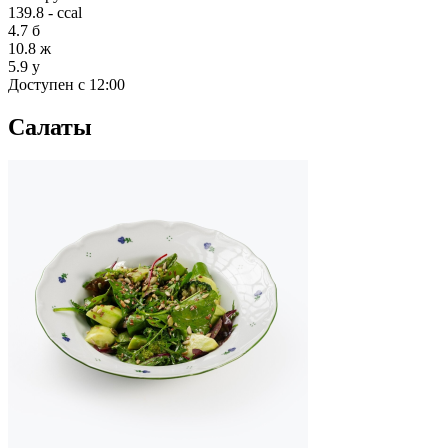
139.8 - ccal
4.7
б
10.8
ж
5.9
у
Доступен с 12:00
Салаты