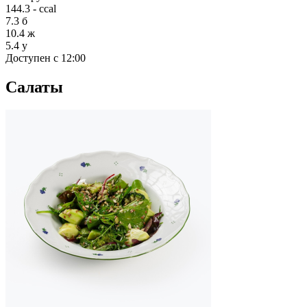
144.3 - ccal
7.3
б
10.4
ж
5.4
у
Доступен с 12:00
Салаты