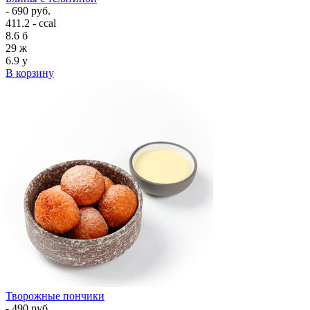
- 690 руб.
411.2 - ccal
8.6
б
29
ж
6.9
у
В корзину
Творожные пончики
- 490 руб.