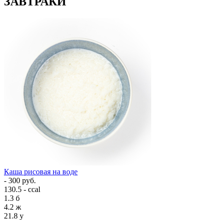
ЗАВТРАКИ
Каша рисовая на воде
- 300 руб.
130.5 - ccal
1.3
б
4.2
ж
21.8
у