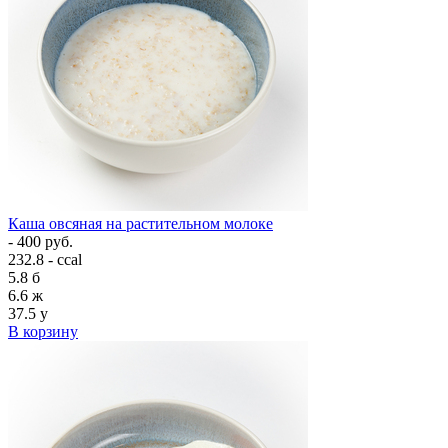
Каша овсяная на растительном молоке
- 400 руб.
232.8 - ccal
5.8
б
6.6
ж
37.5
у
В корзину