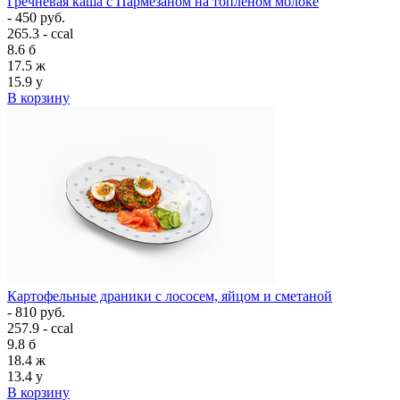
Гречневая каша с Пармезаном на топлёном молоке
- 450 руб.
265.3 - ccal
8.6
б
17.5
ж
15.9
у
В корзину
Картофельные драники с лососем, яйцом и сметаной
- 810 руб.
257.9 - ccal
9.8
б
18.4
ж
13.4
у
В корзину