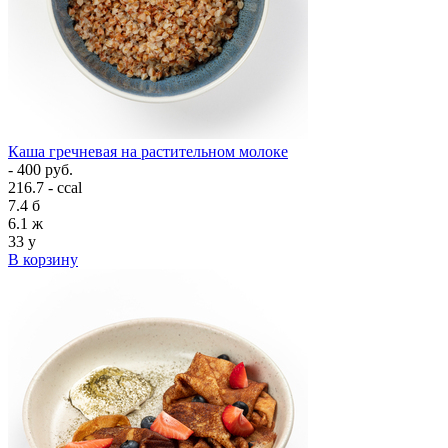
Каша гречневая на растительном молоке
- 400 руб.
216.7 - ccal
7.4
б
6.1
ж
33
у
В корзину