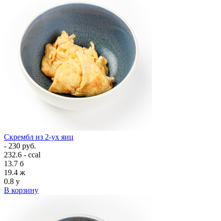
Скрембл из 2-ух яиц
- 230 руб.
232.6 - ccal
13.7
б
19.4
ж
0.8
у
В корзину