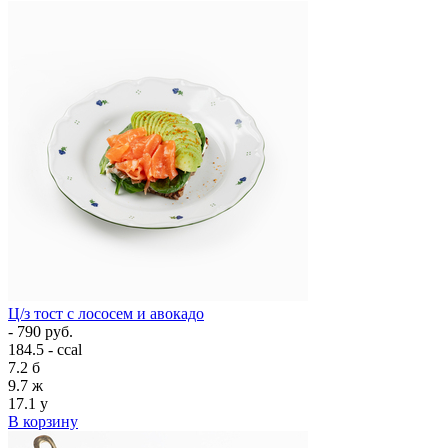
Ц/з тост с лососем и авокадо
- 790 руб.
184.5 - ccal
7.2
б
9.7
ж
17.1
у
В корзину