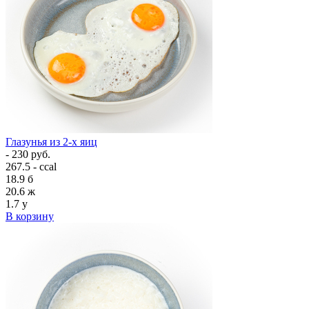
Глазунья из 2-х яиц
- 230 руб.
267.5 - ccal
18.9
б
20.6
ж
1.7
у
В корзину