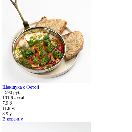
Шакшука с Фетой
- 590 руб.
191.6 - ccal
7.9
б
11.8
ж
8.9
у
В корзину