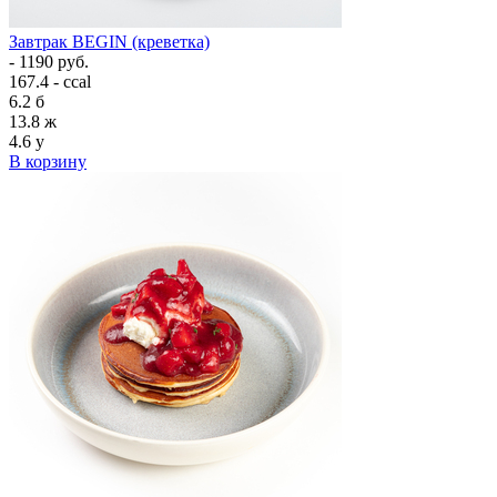
Завтрак BEGIN (креветка)
- 1190 руб.
167.4 - ccal
6.2
б
13.8
ж
4.6
у
В корзину