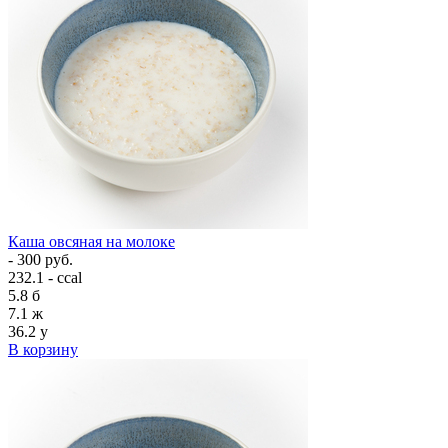
Каша овсяная на молоке
- 300 руб.
232.1 - ccal
5.8
б
7.1
ж
36.2
у
В корзину