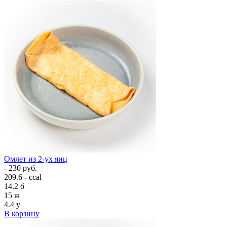
Омлет из 2-ух яиц
- 230 руб.
209.6 - ccal
14.2
б
15
ж
4.4
у
В корзину