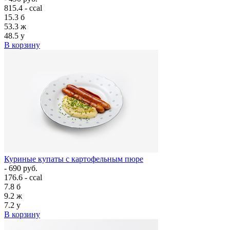
815.4 - ccal
15.3
б
53.3
ж
48.5
у
В корзину
Куриные купаты с картофельным пюре
- 690 руб.
176.6 - ccal
7.8
б
9.2
ж
7.2
у
В корзину