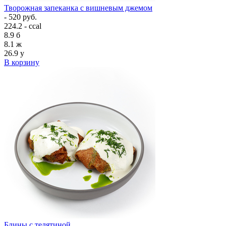
Творожная запеканка с вишневым джемом
- 520 руб.
224.2 - ccal
8.9
б
8.1
ж
26.9
у
В корзину
Блины с телятиной