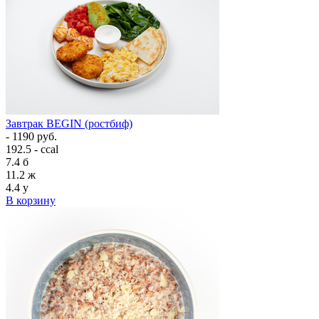
Завтрак BEGIN (ростбиф)
- 1190 руб.
192.5 - ccal
7.4
б
11.2
ж
4.4
у
В корзину