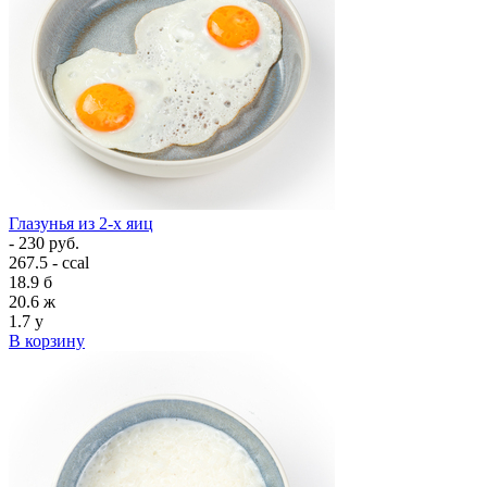
Глазунья из 2-х яиц
- 230 руб.
267.5 - ccal
18.9
б
20.6
ж
1.7
у
В корзину