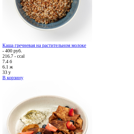
Каша гречневая на растительном молоке
- 400 руб.
216.7 - ccal
7.4
б
6.1
ж
33
у
В корзину