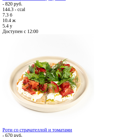
- 820 руб.
144.3 - ccal
7.3
б
10.4
ж
5.4
у
Доступен с 12:00
Роти со страчателлой и томатами
- 670 руб.