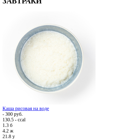
ЗАВТРАКИ
Каша рисовая на воде
- 300 руб.
130.5 - ccal
1.3
б
4.2
ж
21.8
у