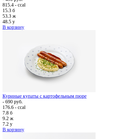
815.4 - ccal
15.3
б
53.3
ж
48.5
у
В корзину
Куриные купаты с картофельным пюре
- 690 руб.
176.6 - ccal
7.8
б
9.2
ж
7.2
у
В корзину