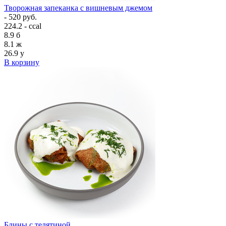
Творожная запеканка с вишневым джемом
- 520 руб.
224.2 - ccal
8.9
б
8.1
ж
26.9
у
В корзину
Блины с телятиной