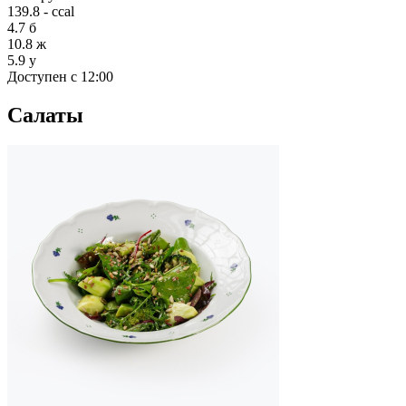
139.8 - ccal
4.7
б
10.8
ж
5.9
у
Доступен с 12:00
Салаты