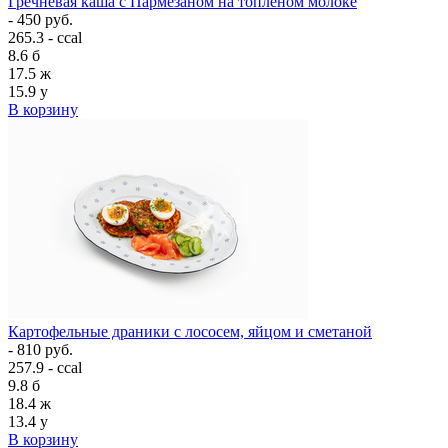
Гречневая каша с Пармезаном на топлёном молоке
- 450 руб.
265.3 - ccal
8.6
б
17.5
ж
15.9
у
В корзину
Картофельные драники с лососем, яйцом и сметаной
- 810 руб.
257.9 - ccal
9.8
б
18.4
ж
13.4
у
В корзину