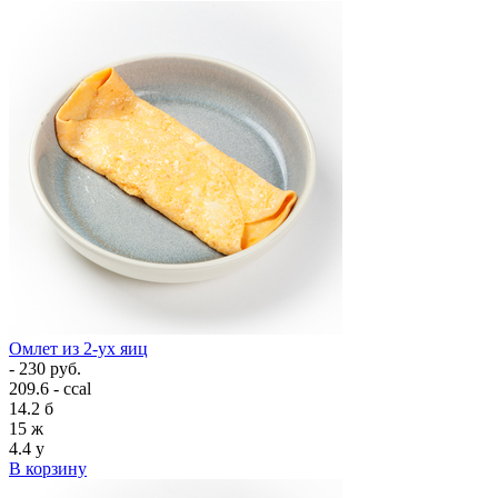
Омлет из 2-ух яиц
- 230 руб.
209.6 - ccal
14.2
б
15
ж
4.4
у
В корзину