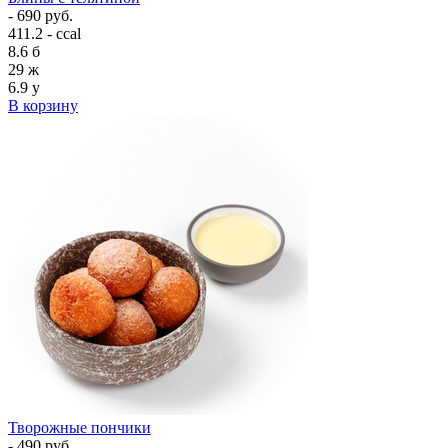
- 690 руб.
411.2 - ccal
8.6
б
29
ж
6.9
у
В корзину
Творожные пончики
- 490 руб.