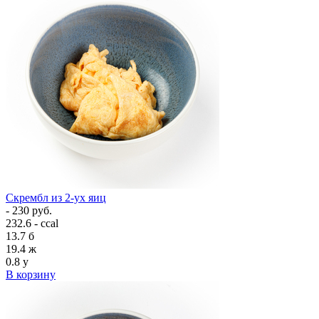
Скрембл из 2-ух яиц
- 230 руб.
232.6 - ccal
13.7
б
19.4
ж
0.8
у
В корзину