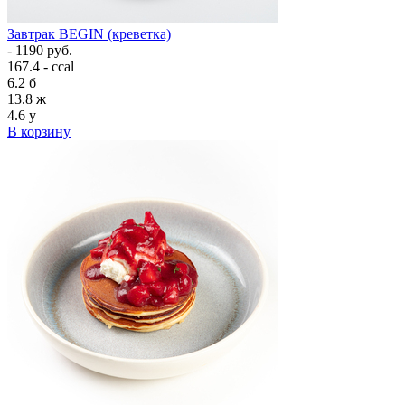
Завтрак BEGIN (креветка)
- 1190 руб.
167.4 - ccal
6.2
б
13.8
ж
4.6
у
В корзину