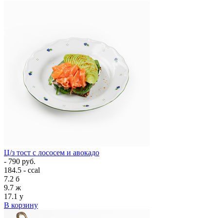
Ц/з тост с лососем и авокадо
- 790 руб.
184.5 - ccal
7.2
б
9.7
ж
17.1
у
В корзину