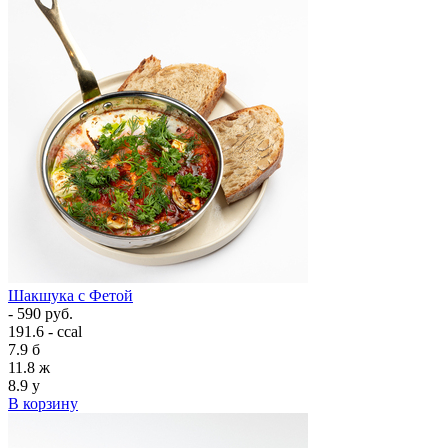
Шакшука с Фетой
- 590 руб.
191.6 - ccal
7.9
б
11.8
ж
8.9
у
В корзину