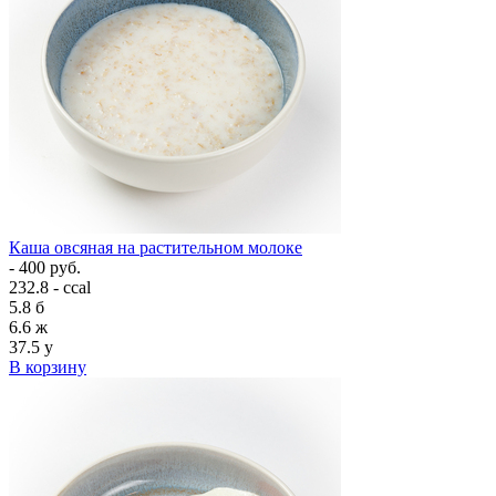
Каша овсяная на растительном молоке
- 400 руб.
232.8 - ccal
5.8
б
6.6
ж
37.5
у
В корзину