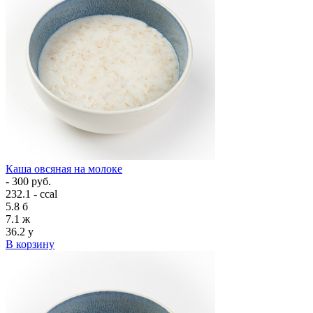
Каша овсяная на молоке
- 300 руб.
232.1 - ccal
5.8
б
7.1
ж
36.2
у
В корзину