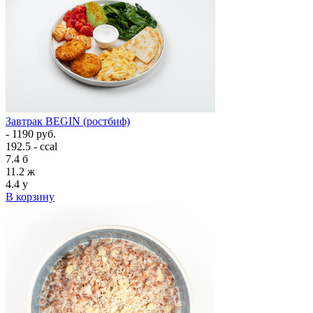
Завтрак BEGIN (ростбиф)
- 1190 руб.
192.5 - ccal
7.4
б
11.2
ж
4.4
у
В корзину